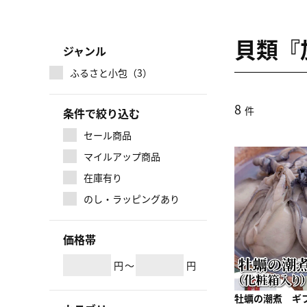
貝類『
ジャンル
ふるさと小包（3）
8
件
条件で絞り込む
セール商品
マイルアップ商品
在庫有り
のし・ラッピングあり
価格帯
円
～
円
牡蠣の潮煮 ギ