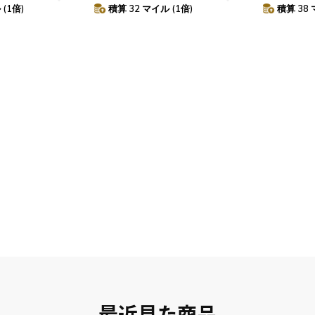
7
18
19
11
12
13
14
15
16
17
(1倍)
積算 32 マイル (1倍)
積算 38 
4
25
26
18
19
20
21
22
23
24
25
26
27
28
29
30
31
最近見た商品