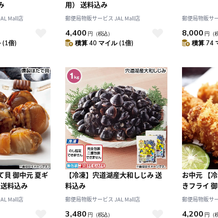
み
用） 送料込み
 Mall店
郵便局物販サービス JAL Mall店
郵便局物販サービス
4,400
8,000
円
（税込）
円
（
(1倍)
積算 40 マイル (1倍)
積算 74 
10
2026.10
月
2026.11
て貝 御中元 夏ギ
【冷凍】宍道湖産大和しじみ 送
お中元 【
 送料込み
料込み
きフライ 御
木
金
土
日
月
火
水
木
金
土
贈答 プレゼ
4
5
1
2
3
 Mall店
郵便局物販サービス JAL Mall店
郵便局物販サービス
0
11
12
4
5
6
7
8
9
10
3,480
4,200
円
（税込）
円
（