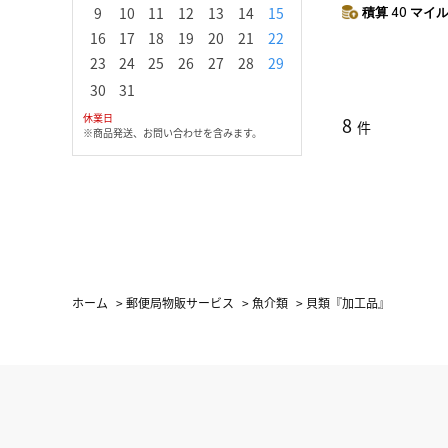
9
10
11
12
13
14
15
13
14
15
16
1
積算 40 マイル 
16
17
18
19
20
21
22
20
21
22
23
2
23
24
25
26
27
28
29
27
28
29
30
30
31
休業日
8
件
※商品発送、お問い合わせを含みます。
ホーム
>
郵便局物販サービス
>
魚介類
>
貝類『加工品』