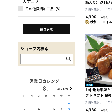
カテゴリ
箱入り） 送料込
その他貝類加工品（8）
郵便局物販サービス JAL
4,300
円
（税込）
積算 39 マイル 
絞り込む
ショップ内検索
営業日カレンダー
8
9
月
2026.09
月
お中元 燻製ほた
フト ギフト 贈答
日
月
火
水
木
金
土
日
月
火
水
1
1
2
3
郵便局物販サービス JAL
2
3
4
5
6
7
8
6
7
8
9
1
4,380
円
（税込）