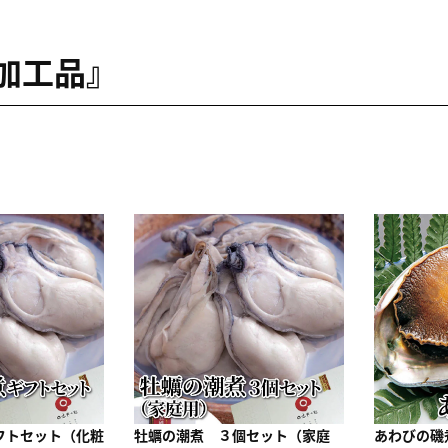
加工品』
フトセット（化粧
牡蠣の潮煮 ３個セット（家庭
あわびの磯