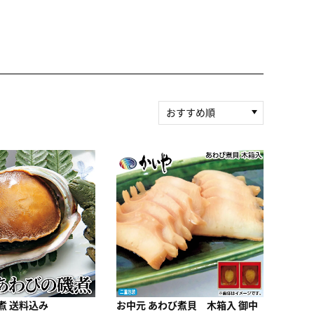
おすすめ順
新着順
積算マイル率（高い
順）
人気順
レビュー件数（多い
順）
レビュー評価（高い
順）
価格（安い順）
価格（高い順）
煮 送料込み
お中元 あわび煮貝 木箱入 御中