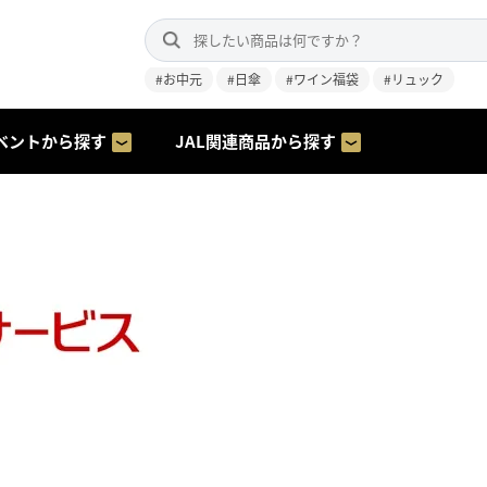
#お中元
#日傘
#ワイン福袋
#リュック
ベントから探す
JAL関連商品から探す