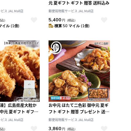
元 夏ギフト ギフト 贈答 送料込み
 JAL Mall店
郵便局物販サービス JAL Mall店
5,400
税込）
円
（税込）
マイル (1倍)
積算 50 マイル (1倍)
冷凍】広島県産大粒か
お中元 ほたて二色彩 御中元 夏ギ
中元 夏ギフト ギフト
フト ギフト 贈答 プレゼント 送料
ント 送料込み
込み
 JAL Mall店
郵便局物販サービス JAL Mall店
3,860
税込）
円
（税込）