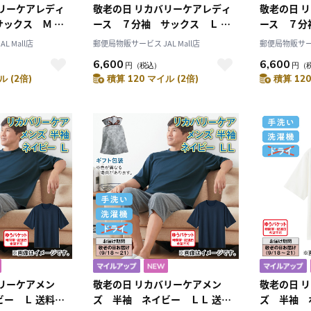
バリーケアレディ
敬老の日 リカバリーケアレディ
敬老の日 
ックス Ｍ 送
ース ７分袖 サックス Ｌ 送
ース ７分
料込み
送料込み
 Mall店
郵便局物販サービス JAL Mall店
郵便局物販サービス
6,600
6,600
円
（税込）
円
（
ル (2倍)
積算 120 マイル (2倍)
積算 120
10
2026.10
月
2026.11
木
金
土
日
月
火
水
木
金
土
4
5
1
2
3
0
11
12
4
5
6
7
8
9
10
7
18
19
11
12
13
14
15
16
17
4
25
26
18
19
20
21
22
23
24
25
26
27
28
29
30
31
リーケアメン
敬老の日 リカバリーケアメン
敬老の日 
ビー Ｌ 送料込
ズ 半袖 ネイビー ＬＬ 送料
ズ 半袖 