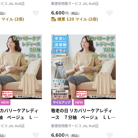
み
 JAL Mall店
郵便局物販サービス JAL Mall店
6,600
税込）
円
（税込）
 マイル (2倍)
積算 120 マイル (2倍)
リカバリーケアレディ
敬老の日 リカバリーケアレディ
袖 ベージュ Ｌ 送
ース ７分袖 ベージュ ＬＬ
送料込み
 JAL Mall店
郵便局物販サービス JAL Mall店
6,600
税込）
円
（税込）