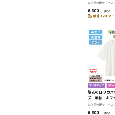
み
郵便局物販サービス JAL
6,600
円
（税込）
積算 120 マイ
敬老の日 リカバ
ズ 半袖 ホワ
込み
郵便局物販サービス JAL
6,600
円
（税込）