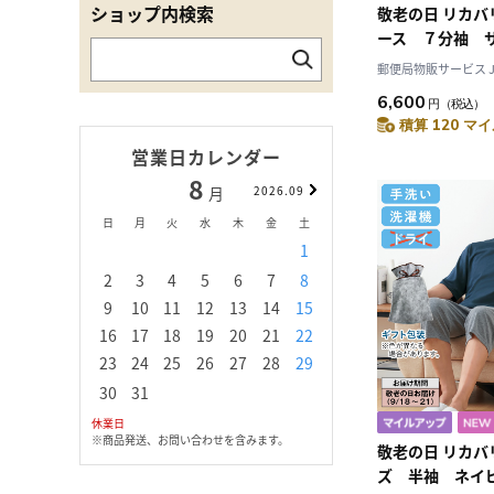
ショップ内検索
敬老の日 リカ
ース ７分袖 サ
料込み
郵便局物販サービス JAL
6,600
円
（税込）
積算 120 マイ
営業日カレンダー
8
9
月
2026.09
月
日
月
火
水
木
金
土
日
月
火
水
1
1
2
3
2
3
4
5
6
7
8
6
7
8
9
1
9
10
11
12
13
14
15
13
14
15
16
1
16
17
18
19
20
21
22
20
21
22
23
2
23
24
25
26
27
28
29
27
28
29
30
30
31
休業日
※商品発送、お問い合わせを含みます。
敬老の日 リカバ
ズ 半袖 ネイ