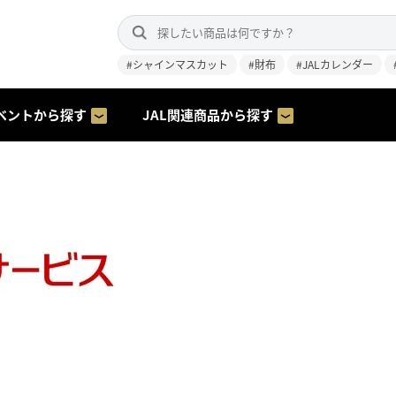
#シャインマスカット
#財布
#JALカレンダー
ベントから探す
JAL関連商品から探す