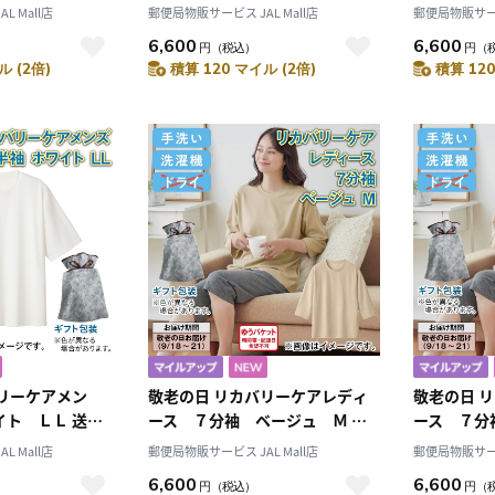
込み
み
 Mall店
郵便局物販サービス JAL Mall店
郵便局物販サービス
6,600
6,600
円
（税込）
円
（
ル (2倍)
積算 120 マイル (2倍)
積算 120
リーケアメン
敬老の日 リカバリーケアレディ
敬老の日 
イト ＬＬ 送料
ース ７分袖 ベージュ Ｍ 送
ース ７分
料込み
料込み
 Mall店
郵便局物販サービス JAL Mall店
郵便局物販サービス
6,600
6,600
円
（税込）
円
（