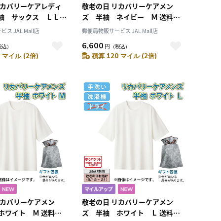
リカバリーケアレディ
敬老の日 リカバリーケアメン
袖 サックス ＬＬ
ズ 半袖 ネイビー Ｍ 送料込
み
 JAL Mall店
郵便局物販サービス JAL Mall店
6,600
税込）
円
（税込）
 マイル (2倍)
積算 120 マイル (2倍)
リカバリーケアメン
敬老の日 リカバリーケアメン
ホワイト Ｍ 送料込
ズ 半袖 ホワイト Ｌ 送料込