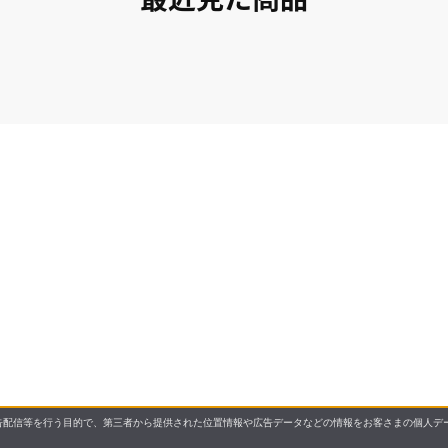
配信等を行う目的で、第三者から提供された位置情報や広告データなどの情報をお客さまの個人デー