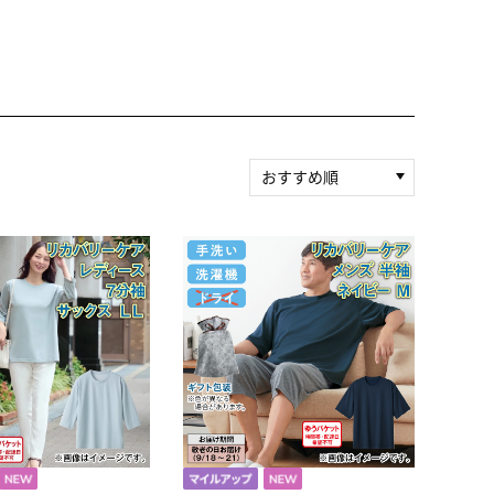
おすすめ順
新着順
積算マイル率（高い
順）
人気順
レビュー件数（多い
順）
レビュー評価（高い
順）
価格（安い順）
価格（高い順）