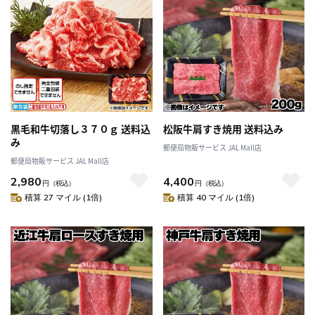
黒毛和牛切落し３７０ｇ 送料込
松阪牛肩すき焼用 送料込み
み
郵便局物販サービス JAL Mall店
郵便局物販サービス JAL Mall店
2,980
4,400
円
（税込）
円
（税込）
積算 27 マイル (1倍)
積算 40 マイル (1倍)