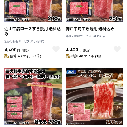
近江牛肩ロースすき焼用 送料込
神戸牛肩すき焼用 送料込み
み
郵便局物販サービス JAL Mall店
郵便局物販サービス JAL Mall店
4,400
4,400
円
（税込）
円
（税込）
積算 40 マイル (1倍)
積算 40 マイル (1倍)