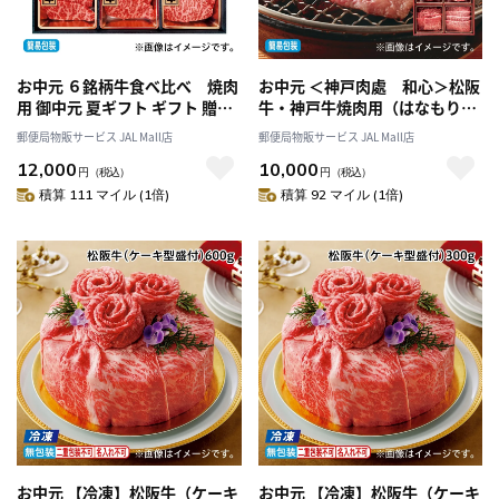
お中元 ６銘柄牛食べ比べ 焼肉
お中元 ＜神戸肉處 和心＞松阪
用 御中元 夏ギフト ギフト 贈答
牛・神戸牛焼肉用（はなもり）
プレゼント 送料込み
御中元 夏ギフト ギフト 贈答 プ
郵便局物販サービス JAL Mall店
郵便局物販サービス JAL Mall店
レゼント 送料込み
12,000
10,000
円
（税込）
円
（税込）
積算 111 マイル (1倍)
積算 92 マイル (1倍)
お中元 【冷凍】松阪牛（ケーキ
お中元 【冷凍】松阪牛（ケーキ