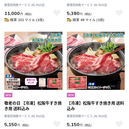
ギフト ギフト 贈答 プレゼント
郵便局物販サービス JAL Mall店
郵便局物販サービス JAL Mall店
送料込み
11,000
5,380
円
（税込）
円
（税込）
積算 101 マイル (1倍)
積算 49 マイル (1倍)
敬老の日 【冷凍】松阪牛すき焼
【冷凍】松阪牛すき焼き用 送料
き用 送料込み
込み
郵便局物販サービス JAL Mall店
郵便局物販サービス JAL Mall店
5,150
5,150
円
（税込）
円
（税込）