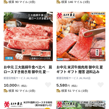
積算 90 マイル (1倍)
積算 146 マイル (1倍)
お中元 三大銘柄牛食べ比べ 肩
お中元 米沢牛焼肉用 御中元 夏
ロースすき焼き用 御中元 夏ギ
ギフト ギフト 贈答 送料込み
フト ギフト 贈答 プレゼント 送
郵便局物販サービス JAL Mall店
郵便局物販サービス JAL Mall店
料込み
10,000
5,580
円
（税込）
円
（税込）
積算 92 マイル (1倍)
積算 51 マイル (1倍)