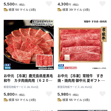
5,500
4,300
円
（税込）
円
（税込）
積算 50 マイル (1倍)
積算 39 マイル (1倍)
お中元 【冷凍】鹿児島県産黒毛
お中元 【冷凍】常陸牛 すき
和牛 カタ肉焼肉用（６２０
焼・焼肉用 御中元 夏ギフト ギ
ｇ） 御中元 夏ギフト ギフト 贈
フト 贈答 送料込み
郵便局物販サービス JAL Mall店
郵便局物販サービス JAL Mall店
答 送料込み
5,800
5,980
円
（税込）
円
（税込）
積算 53 マイル (1倍)
積算 55 マイル (1倍)