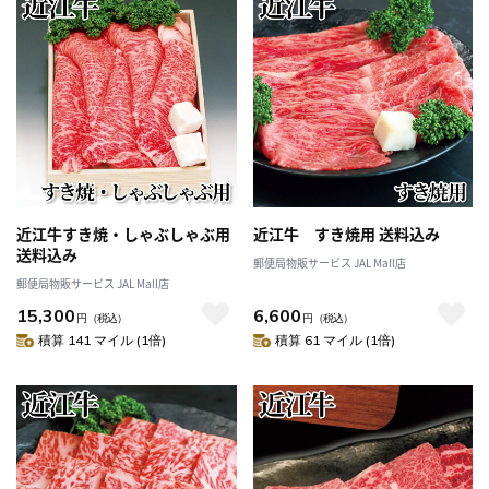
近江牛すき焼・しゃぶしゃぶ用
近江牛 すき焼用 送料込み
送料込み
郵便局物販サービス JAL Mall店
郵便局物販サービス JAL Mall店
15,300
6,600
円
（税込）
円
（税込）
積算 141 マイル (1倍)
積算 61 マイル (1倍)