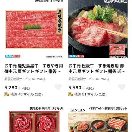
お中元 鹿児島黒牛 すきやき用
お中元 松阪牛 すき焼き用 御
御中元 夏ギフト ギフト 贈答 送
中元 夏ギフト ギフト 贈答 送料
料込み
込み
郵便局物販サービス JAL Mall店
郵便局物販サービス JAL Mall店
5,280
5,580
円
（税込）
円
（税込）
積算 48 マイル (1倍)
積算 51 マイル (1倍)