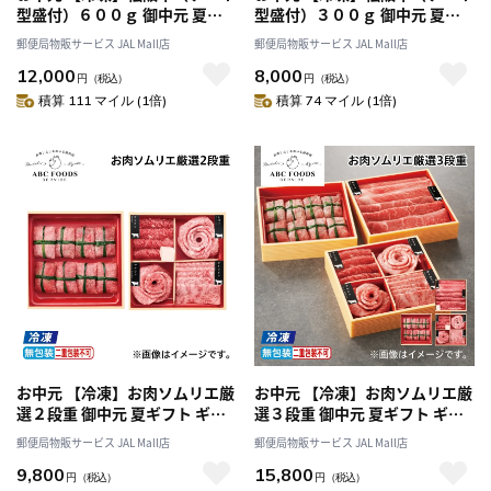
型盛付）６００ｇ 御中元 夏ギ
型盛付）３００ｇ 御中元 夏ギ
フト ギフト 贈答 プレゼント 送
フト ギフト 贈答 プレゼント 送
郵便局物販サービス JAL Mall店
郵便局物販サービス JAL Mall店
料込み
料込み
12,000
8,000
円
（税込）
円
（税込）
積算 111 マイル (1倍)
積算 74 マイル (1倍)
お中元 【冷凍】お肉ソムリエ厳
お中元 【冷凍】お肉ソムリエ厳
選２段重 御中元 夏ギフト ギフ
選３段重 御中元 夏ギフト ギフ
ト 贈答 プレゼント 送料込み
ト 贈答 プレゼント 送料込み
郵便局物販サービス JAL Mall店
郵便局物販サービス JAL Mall店
9,800
15,800
円
（税込）
円
（税込）