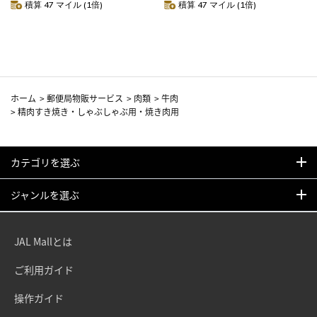
積算 47 マイル (1倍)
積算 47 マイル (1倍)
ホーム
>
郵便局物販サービス
>
肉類
>
牛肉
>
精肉すき焼き・しゃぶしゃぶ用・焼き肉用
カテゴリを選ぶ
ジャンルを選ぶ
JAL Mallとは
ご利用ガイド
操作ガイド