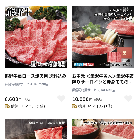
熊野牛肩ロース焼肉用 送料込み
お中元 ＜米沢牛黄木＞米沢牛霜
降りサーロインと赤身モモのす
郵便局物販サービス JAL Mall店
き焼用 御中元 夏ギフト ギフト
郵便局物販サービス JAL Mall店
贈答 プレゼント 送料込み
6,600
10,000
円
（税込）
円
（税込）
積算 61 マイル (1倍)
積算 92 マイル (1倍)