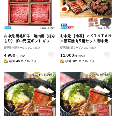
お中元 黒毛和牛 焼肉用（はな
お中元 【冷凍】＜ＫＩＮＴＡＮ
もり） 御中元 夏ギフト ギフト
＞豪華焼肉５種セット 御中元
贈答 送料込み
夏ギフト ギフト 贈答 送料込み
郵便局物販サービス JAL Mall店
郵便局物販サービス JAL Mall店
4,980
11,000
円
（税込）
円
（税込）
積算 46 マイル (1倍)
積算 101 マイル (1倍)