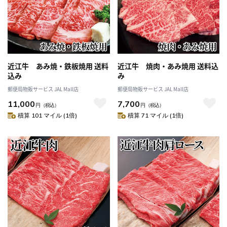
近江牛 あみ焼・鉄板焼用 送料
近江牛 焼肉・あみ焼用 送料込
込み
み
郵便局物販サービス JAL Mall店
郵便局物販サービス JAL Mall店
11,000
7,700
円
（税込）
円
（税込）
積算 101 マイル (1倍)
積算 71 マイル (1倍)