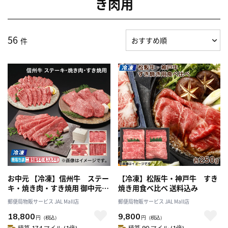
き肉用
56
件
お中元 【冷凍】信州牛 ステー
【冷凍】松阪牛・神戸牛 すき
キ・焼き肉・すき焼用 御中元
焼き用食べ比べ 送料込み
夏ギフト ギフト 贈答 プレゼン
郵便局物販サービス JAL Mall店
郵便局物販サービス JAL Mall店
ト 送料込み
18,800
9,800
円
（税込）
円
（税込）
積算 174 マイル (1倍)
積算 90 マイル (1倍)