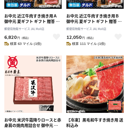
お中元 近江牛肉すき焼き用Ａ
お中元 近江牛肉すき焼き用Ｂ
御中元 夏ギフト ギフト 贈答 プ
御中元 夏ギフト ギフト 贈答 プ
レゼント 送料込み
レゼント 送料込み
郵便局物販サービス JAL Mall店
郵便局物販サービス JAL Mall店
6,820
12,050
円
（税込）
円
（税込）
積算 63 マイル (1倍)
積算 111 マイル (1倍)
お中元 米沢牛霜降りロースと赤
【冷凍】黒毛和牛すき焼き用 送
身肩の焼肉用詰合せ 御中元 夏
料込み