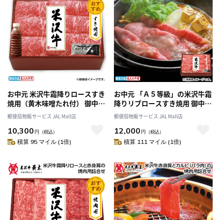
お中元 米沢牛霜降りロースすき
お中元 「Ａ５等級」の米沢牛霜
焼用（黄木味噌たれ付） 御中元
降りリブロースすき焼用 御中元
夏ギフト ギフト 贈答 送料込み
夏ギフト ギフト 贈答 送料込み
郵便局物販サービス JAL Mall店
郵便局物販サービス JAL Mall店
10,300
12,000
円
（税込）
円
（税込）
積算 95 マイル (1倍)
積算 111 マイル (1倍)