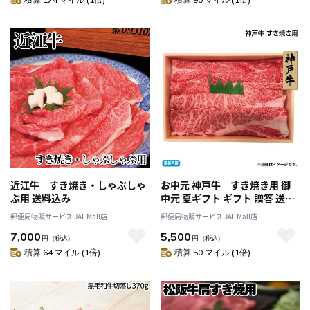
近江牛 すき焼き・しゃぶしゃ
お中元 神戸牛 すき焼き用 御
ぶ用 送料込み
中元 夏ギフト ギフト 贈答 送料
込み
郵便局物販サービス JAL Mall店
郵便局物販サービス JAL Mall店
7,000
5,500
円
（税込）
円
（税込）
積算 64 マイル (1倍)
積算 50 マイル (1倍)