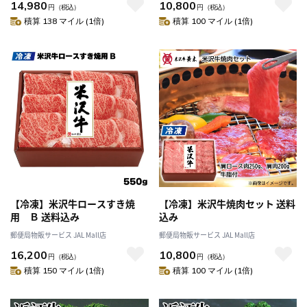
14,980
10,800
円
（税込）
円
（税込）
積算 138 マイル (1倍)
積算 100 マイル (1倍)
【冷凍】米沢牛ロースすき焼
【冷凍】米沢牛焼肉セット 送料
用 Ｂ 送料込み
込み
郵便局物販サービス JAL Mall店
郵便局物販サービス JAL Mall店
16,200
10,800
円
（税込）
円
（税込）
積算 150 マイル (1倍)
積算 100 マイル (1倍)