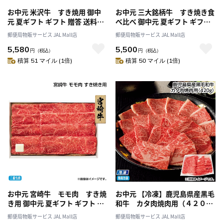
お中元 米沢牛 すき焼用 御中
お中元 三大銘柄牛 すき焼き食
元 夏ギフト ギフト 贈答 送料込
べ比べ 御中元 夏ギフト ギフト
み
贈答 送料込み
郵便局物販サービス JAL Mall店
郵便局物販サービス JAL Mall店
5,580
5,500
円
（税込）
円
（税込）
積算 51 マイル (1倍)
積算 50 マイル (1倍)
お中元 宮崎牛 モモ肉 すき焼
お中元 【冷凍】鹿児島県産黒毛
き用 御中元 夏ギフト ギフト 贈
和牛 カタ肉焼肉用（４２０
答 送料込み
ｇ） 御中元 夏ギフト ギフト 贈
郵便局物販サービス JAL Mall店
郵便局物販サービス JAL Mall店
答 送料込み