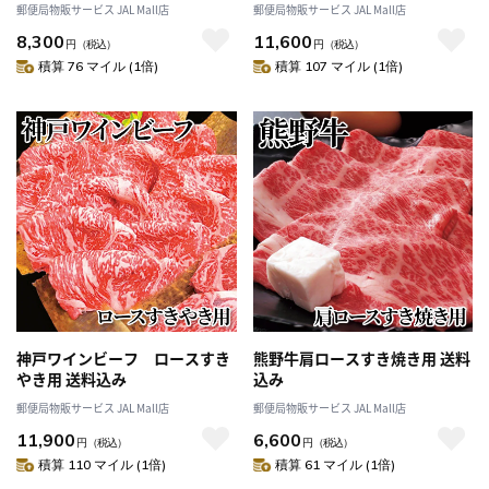
郵便局物販サービス JAL Mall店
郵便局物販サービス JAL Mall店
8,300
11,600
円
（税込）
円
（税込）
積算 76 マイル (1倍)
積算 107 マイル (1倍)
神戸ワインビーフ ロースすき
熊野牛肩ロースすき焼き用 送料
やき用 送料込み
込み
郵便局物販サービス JAL Mall店
郵便局物販サービス JAL Mall店
11,900
6,600
円
（税込）
円
（税込）
積算 110 マイル (1倍)
積算 61 マイル (1倍)