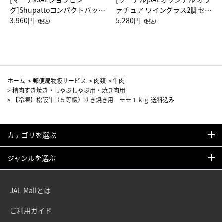
グ]Shupattoコンパクトバッグ
ァチュア ワイングラス2脚セッ
Drop JAL客室乗務員（LC）ス
3,960円
ト（レッドワイン）
5,280円
（税込）
（税込）
カーフ柄
ホーム
>
郵便局物販サービス
>
肉類
>
牛肉
>
精肉すき焼き・しゃぶしゃぶ用・焼き肉用
>
【冷凍】松阪牛（５等級）すき焼き用 モモ１ｋｇ 送料込み
カテゴリを選ぶ
ジャンルを選ぶ
JAL Mallとは
ご利用ガイド