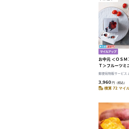
お中元 ＜ＯＳ
Ｔ＞フルーツミ
２箱セット（糖
郵便局物販サービス JAL
御中元 夏ギフト 
3,960
円
（税込）
込み
積算 72 マイル