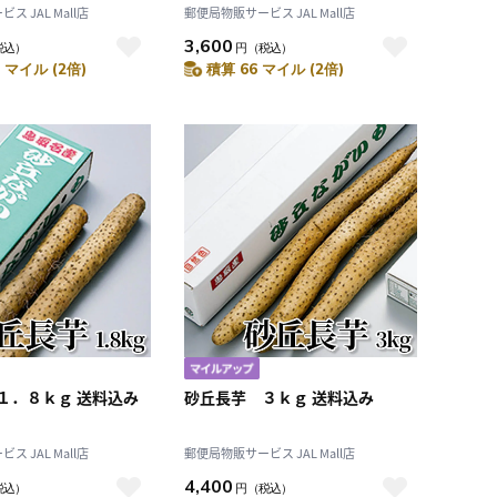
 JAL Mall店
郵便局物販サービス JAL Mall店
3,600
税込）
円
（税込）
 マイル (2倍)
積算 66 マイル (2倍)
１．８ｋｇ 送料込み
砂丘長芋 ３ｋｇ 送料込み
 JAL Mall店
郵便局物販サービス JAL Mall店
4,400
税込）
円
（税込）