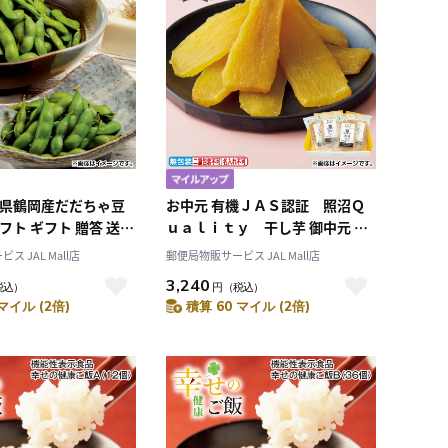
形県鶴岡産だだちゃ豆
お中元 有機ＪＡＳ認証 照沼Ｑ
フト ギフト 贈答 送料
ｕａｌｉｔｙ 干し芋 御中元 夏
ギフト ギフト 贈答 送料込み
 JAL Mall店
郵便局物販サービス JAL Mall店
3,240
税込）
円
（税込）
マイル (2倍)
積算 60 マイル (2倍)