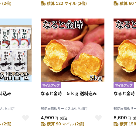
 (2倍)
積算 122 マイル (2倍)
積算 60 
料込み
なると金時 ５ｋｇ 送料込み
なると金時
 Mall店
郵便局物販サービス JAL Mall店
郵便局物販サービス
4,900
8,600
円
（税込）
円
（
 (2倍)
積算 90 マイル (2倍)
積算 158