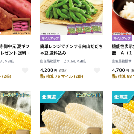
時 御中元 夏ギフ
簡単レンジでチンする白山だだち
機能性表示
プレゼント 送料込
ゃ豆 送料込み
飯 Ａ（１
 Mall店
郵便局物販サービス JAL Mall店
郵便局物販サービス
4,200
4,780
円
（税込）
円
（
 (2倍)
積算 76 マイル (2倍)
積算 88 