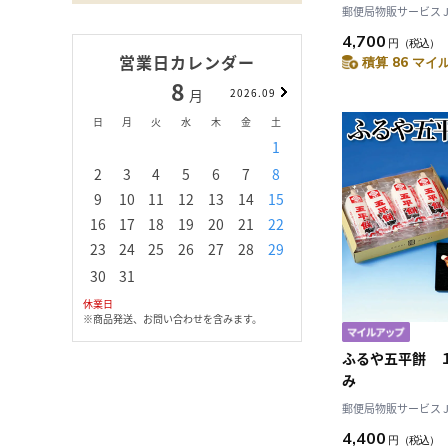
郵便局物販サービス JAL
4,700
円
（税込）
営業日カレンダー
積算 86 マイル
8
9
月
2026.09
月
日
月
火
水
木
金
土
日
月
火
水
1
1
2
3
2
3
4
5
6
7
8
6
7
8
9
1
9
10
11
12
13
14
15
13
14
15
16
1
16
17
18
19
20
21
22
20
21
22
23
2
23
24
25
26
27
28
29
27
28
29
30
30
31
休業日
※商品発送、お問い合わせを含みます。
ふるや五平餅 
み
郵便局物販サービス JAL
4,400
円
（税込）