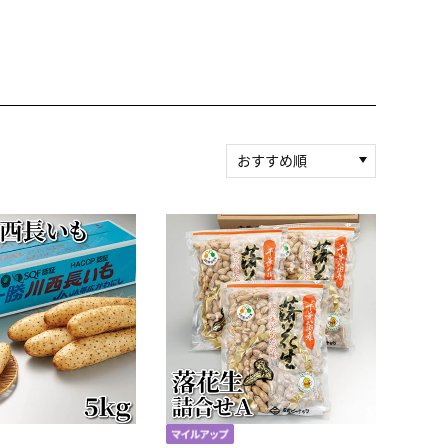
おすすめ順
新着順
積算マイル率（高い
順）
人気順
レビュー件数（多い
順）
レビュー評価（高い
順）
価格（安い順）
価格（高い順）