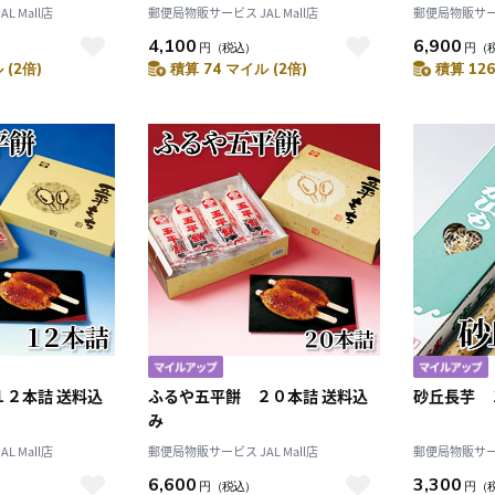
 Mall店
郵便局物販サービス JAL Mall店
郵便局物販サービス
4,100
6,900
円
（税込）
円
（
 (2倍)
積算 74 マイル (2倍)
積算 126
10
2026.10
月
2026.11
木
金
土
日
月
火
水
木
金
土
4
5
1
2
3
0
11
12
4
5
6
7
8
9
10
7
18
19
11
12
13
14
15
16
17
4
25
26
18
19
20
21
22
23
24
25
26
27
28
29
30
31
１２本詰 送料込
ふるや五平餅 ２０本詰 送料込
砂丘長芋 
み
 Mall店
郵便局物販サービス JAL Mall店
郵便局物販サービス
6,600
3,300
円
（税込）
円
（