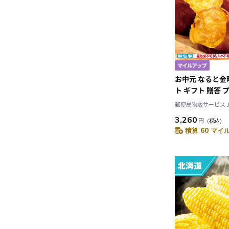
お中元 なると金
ト ギフト 贈答 
み
郵便局物販サービス JAL
3,260
円
（税込）
積算 60 マイル