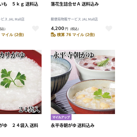
いも ５ｋｇ 送料込
落花生詰合せＡ 送料込み
 JAL Mall店
郵便局物販サービス JAL Mall店
4,200
税込）
円
（税込）
 マイル (2倍)
積算 76 マイル (2倍)
がゆ ２４袋入 送料
永平寺朝がゆ 送料込み