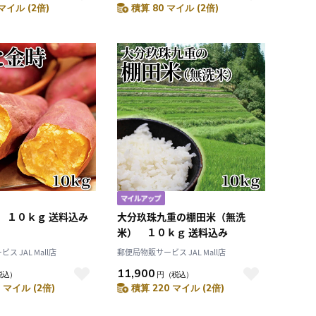
マイル (2倍)
積算 80 マイル (2倍)
 １０ｋｇ 送料込み
大分玖珠九重の棚田米（無洗
米） １０ｋｇ 送料込み
 JAL Mall店
郵便局物販サービス JAL Mall店
11,900
税込）
円
（税込）
 マイル (2倍)
積算 220 マイル (2倍)