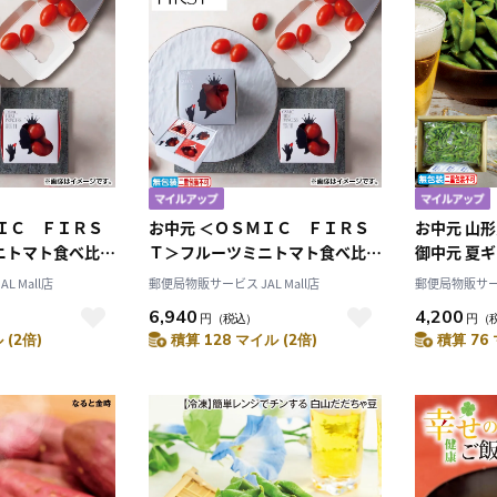
ＭＩＣ ＦＩＲＳ
お中元 ＜ＯＳＭＩＣ ＦＩＲＳ
お中元 山
ニトマト食べ比べ
Ｔ＞フルーツミニトマト食べ比べ
御中元 夏ギ
度１２・１１）
４箱セット（糖度１２・１１）
込み
 Mall店
郵便局物販サービス JAL Mall店
郵便局物販サービス
ギフト 贈答 送料
御中元 夏ギフト ギフト 贈答 送料
6,940
4,200
円
（税込）
円
（
込み
 (2倍)
積算 128 マイル (2倍)
積算 76 