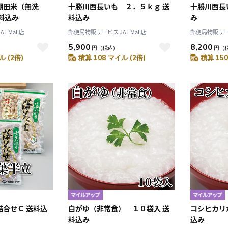
棚田米（無洗
十勝川西長いも ２．５ｋｇ 送
十勝川西長
料込み
料込み
み
 Mall店
郵便局物販サービス JAL Mall店
郵便局物販サービス
5,900
8,200
円
（税込）
円
（
ル (2倍)
積算 108 マイル (2倍)
積算 150
詰合せＣ 送料込
白がゆ（非常食） １０袋入 送
コシヒカリ
料込み
込み