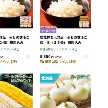
食品 幸せの健康ご
機能性表示食品 幸せの健康ご
２個） 送料込み
飯 Ｂ（３６個） 送料込み
 JAL Mall店
郵便局物販サービス JAL Mall店
9,880
税込）
円
（税込）
マイル (2倍)
積算 182 マイル (2倍)