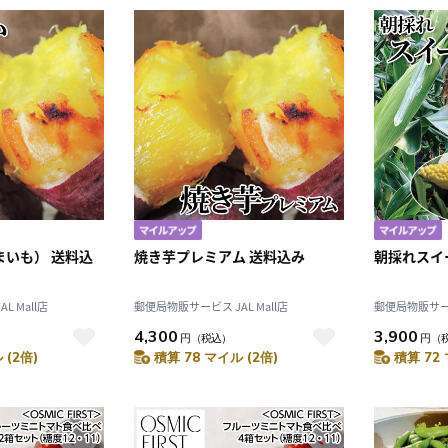
まいも） 送料込
焼き芋プレミアム 送料込み
朝採れスイ
 Mall店
郵便局物販サービス JAL Mall店
郵便局物販サービス
4,300
3,900
円
（税込）
円
（
 (2倍)
積算 78 マイル (2倍)
積算 72 