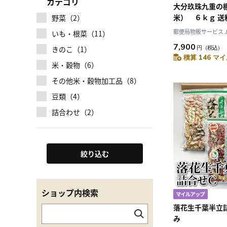
カテゴリ
大分玖珠九重の
米） ６ｋｇ 送
野菜（2）
郵便局物販サービス JAL
いも・根菜（11）
7,900
きのこ（1）
円
（税込）
積算 146 マイ
米・穀物（6）
その他米・穀物加工品（8）
豆類（4）
詰合わせ（2）
絞り込む
ショップ内検索
落花生千葉半立
み