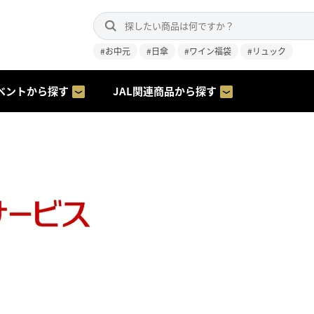
#お中元
#日傘
#ワイン福袋
#リュック
ベントから探す
JAL関連商品から探す