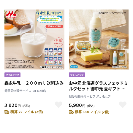
森永牛乳 ２００ｍｌ 送料込み
お中元 北海道グラスフェッドミ
ルクセット 御中元 夏ギフト ギ
郵便局物販サービス JAL Mall店
フト 贈答 プレゼント 送料込み
郵便局物販サービス JAL Mall店
3,920
5,980
円
（税込）
円
（税込）
積算 72 マイル (2倍)
積算 110 マイル (2倍)