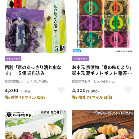
西利「京のあっさり漬と水な
お中元 京漬物「京の味だより」
す」 ５個 送料込み
御中元 夏ギフト ギフト 贈答 送
料込み
郵便局物販サービス JAL Mall店
郵便局物販サービス JAL Mall店
4,300
4,000
円
（税込）
円
（税込）
積算 78 マイル (2倍)
積算 74 マイル (2倍)