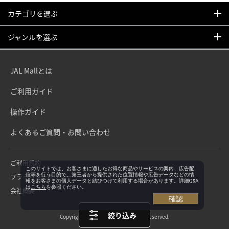
カテゴリを選ぶ
ジャンルを選ぶ
JAL Mallとは
ご利用ガイド
操作ガイド
よくあるご質問・お問い合わせ
ご利用規約
このサイトでは、お客さまに適したお得な商品やサービスの案内、広告配
信等を行う目的で、第三者から提供された位置情報や広告データなどの情
プライバシーポリシー
報をお客さまの個人データと結びつけて利用する場合があります。詳細Q&A
は
こちら
を参照ください。
会社概要
確認
絞り込み
Copyright©Japan Airlines. All rights reserved.