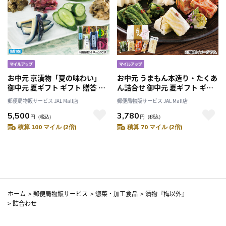
お中元 京漬物「夏の味わい」
お中元 うまもん本造り・たくあ
御中元 夏ギフト ギフト 贈答 送
ん詰合せ 御中元 夏ギフト ギフ
料込み
ト 贈答 プレゼント 送料込み
郵便局物販サービス JAL Mall店
郵便局物販サービス JAL Mall店
5,500
3,780
円
（税込）
円
（税込）
積算 100 マイル (2倍)
積算 70 マイル (2倍)
ホーム
>
郵便局物販サービス
>
惣菜・加工食品
>
漬物『梅以外』
>
詰合わせ