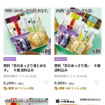
西利「京のあっさり漬と水な
西利「京のあっさり漬」 ８個
す」 ６個 送料込み
送料込み
郵便局物販サービス JAL Mall店
郵便局物販サービス JAL Mall店
5,200
5,900
円
（税込）
円
（税込）
積算 96 マイル (2倍)
積算 108 マイル (2倍)