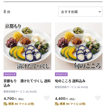
8
件
京都もり 漬けたてづくし 送料
旬のこころ 送料込み
込み
郵便局物販サービス JAL Mall店
郵便局物販サービス JAL Mall店
4,700
4,400
円
（税込）
円
（税込）
積算 86 マイル (2倍)
積算 80 マイル (2倍)