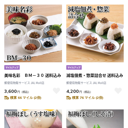
美味名彩 ＢＭ－３０ 送料込み
減塩佃煮・惣菜詰合せ 送料込み
郵便局物販サービス JAL Mall店
郵便局物販サービス JAL Mall店
3,600
4,200
円
（税込）
円
（税込）
積算 66 マイル (2倍)
積算 76 マイル (2倍)