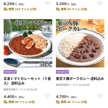
6,200
3,300
円
（税込）
円
（税込）
積算 114 マイル (2倍)
積算 60 マイル (2倍)
北本トマトカレーセット（５食
東京Ｘ豚ポークカレー 送料込み
入） 送料込み
郵便局物販サービス JAL Mall店
郵便局物販サービス JAL Mall店
4,400
4,700
円
（税込）
円
（税込）
積算 80 マイル (2倍)
積算 86 マイル (2倍)