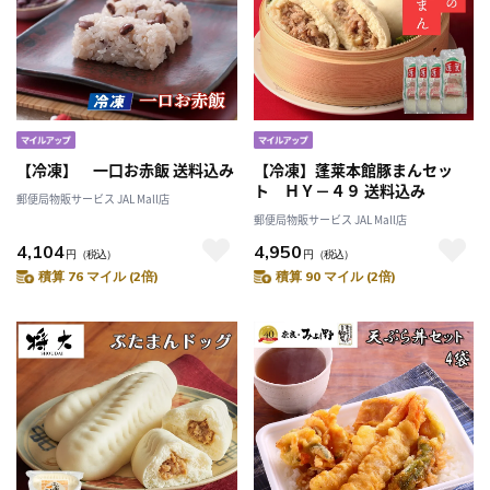
【冷凍】 一口お赤飯 送料込み
【冷凍】蓬莱本館豚まんセッ
ト ＨＹ－４９ 送料込み
郵便局物販サービス JAL Mall店
郵便局物販サービス JAL Mall店
4,104
4,950
円
（税込）
円
（税込）
積算 76 マイル (2倍)
積算 90 マイル (2倍)