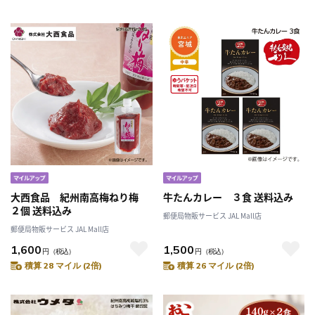
大西食品 紀州南高梅ねり梅
牛たんカレー ３食 送料込み
２個 送料込み
郵便局物販サービス JAL Mall店
郵便局物販サービス JAL Mall店
1,600
1,500
円
（税込）
円
（税込）
積算 28 マイル (2倍)
積算 26 マイル (2倍)