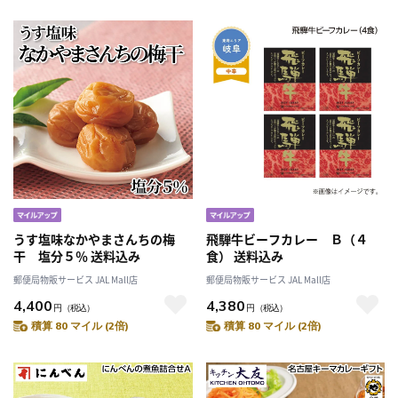
うす塩味なかやまさんちの梅
飛騨牛ビーフカレー Ｂ（４
干 塩分５％ 送料込み
食） 送料込み
郵便局物販サービス JAL Mall店
郵便局物販サービス JAL Mall店
4,400
4,380
円
（税込）
円
（税込）
積算 80 マイル (2倍)
積算 80 マイル (2倍)