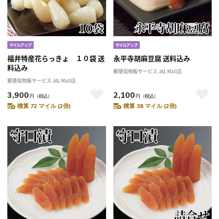
福井特産花らっきょ １０袋 送
永平寺胡麻豆腐 送料込み
料込み
郵便局物販サービス JAL Mall店
郵便局物販サービス JAL Mall店
3,900
2,100
円
（税込）
円
（税込）
積算 72 マイル (2倍)
積算 38 マイル (2倍)