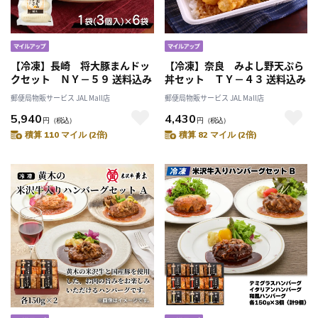
【冷凍】長崎 将大豚まんドッ
【冷凍】奈良 みよし野天ぷら
クセット ＮＹ－５９ 送料込み
丼セット ＴＹ－４３ 送料込み
郵便局物販サービス JAL Mall店
郵便局物販サービス JAL Mall店
5,940
4,430
円
（税込）
円
（税込）
積算 110 マイル (2倍)
積算 82 マイル (2倍)