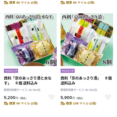
積算 86 マイル (2倍)
積算 80 マイル (2倍)
西利「京のあっさり漬と水な
西利「京のあっさり漬」 ８個
す」 ６個 送料込み
送料込み
郵便局物販サービス JAL Mall店
郵便局物販サービス JAL Mall店
5,200
5,900
円
（税込）
円
（税込）
積算 96 マイル (2倍)
積算 108 マイル (2倍)