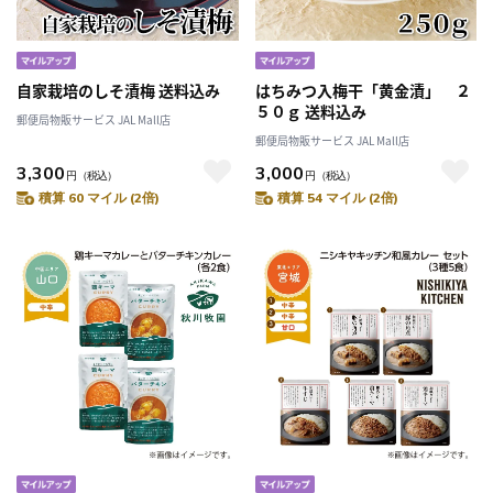
自家栽培のしそ漬梅 送料込み
はちみつ入梅干「黄金漬」 ２
５０ｇ 送料込み
郵便局物販サービス JAL Mall店
郵便局物販サービス JAL Mall店
3,300
3,000
円
（税込）
円
（税込）
積算 60 マイル (2倍)
積算 54 マイル (2倍)