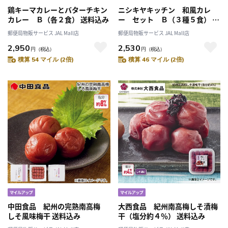
鶏キーマカレーとバターチキン
ニシキヤキッチン 和風カレ
カレー Ｂ（各２食） 送料込み
ー セット Ｂ（３種５食） 送
料込み
郵便局物販サービス JAL Mall店
郵便局物販サービス JAL Mall店
2,950
2,530
円
（税込）
円
（税込）
積算 54 マイル (2倍)
積算 46 マイル (2倍)
中田食品 紀州の完熟南高梅
大西食品 紀州南高梅しそ漬梅
しそ風味梅干 送料込み
干（塩分約４％） 送料込み