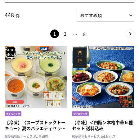
448
件
1
2
8
【冷凍】〈スープストックトー
【冷凍】＜四陸＞本格中華６種
キョー〉夏のバラエティセット
セット 送料込み
Ａ 送料込み
郵便局物販サービス JAL Mall店
郵便局物販サービス JAL Mall店