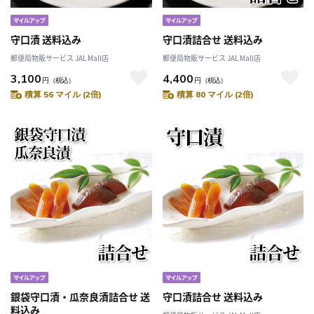
守口漬 送料込み
守口漬詰合せ 送料込み
郵便局物販サービス JAL Mall店
郵便局物販サービス JAL Mall店
3,100
4,400
円
（税込）
円
（税込）
積算 56 マイル (2倍)
積算 80 マイル (2倍)
銀袋守口漬・瓜奈良漬詰合せ 送
守口漬詰合せ 送料込み
料込み