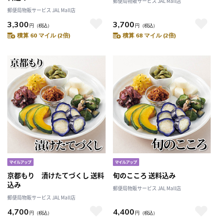
郵便局物販サービス JAL Mall店
郵便局物販サービス JAL Mall店
3,300
3,700
円
（税込）
円
（税込）
積算 60 マイル (2倍)
積算 68 マイル (2倍)
京都もり 漬けたてづくし 送料
旬のこころ 送料込み
込み
郵便局物販サービス JAL Mall店
郵便局物販サービス JAL Mall店
4,700
4,400
円
（税込）
円
（税込）