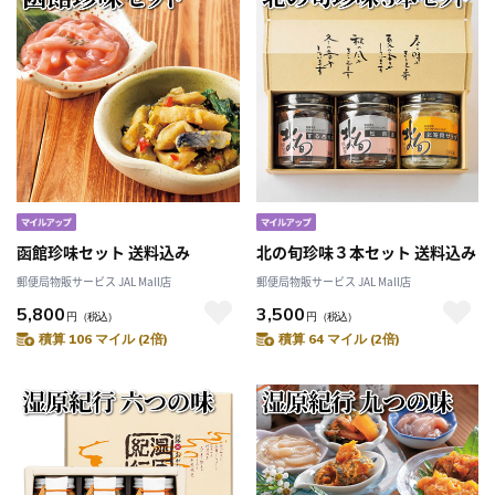
函館珍味セット 送料込み
北の旬珍味３本セット 送料込み
郵便局物販サービス JAL Mall店
郵便局物販サービス JAL Mall店
5,800
3,500
円
（税込）
円
（税込）
積算 106 マイル (2倍)
積算 64 マイル (2倍)