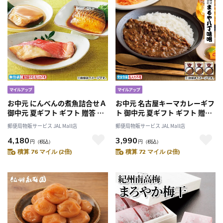
お中元 にんべんの煮魚詰合せＡ
お中元 名古屋キーマカレーギフ
御中元 夏ギフト ギフト 贈答 送
ト 御中元 夏ギフト ギフト 贈答
料込み
送料込み
郵便局物販サービス JAL Mall店
郵便局物販サービス JAL Mall店
4,180
3,990
円
（税込）
円
（税込）
積算 76 マイル (2倍)
積算 72 マイル (2倍)