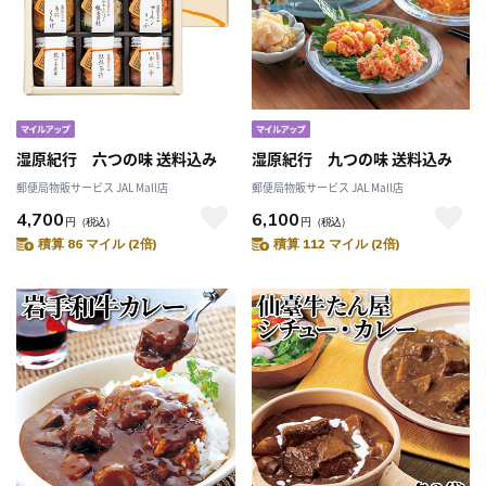
湿原紀行 六つの味 送料込み
湿原紀行 九つの味 送料込み
郵便局物販サービス JAL Mall店
郵便局物販サービス JAL Mall店
4,700
6,100
円
（税込）
円
（税込）
積算 86 マイル (2倍)
積算 112 マイル (2倍)