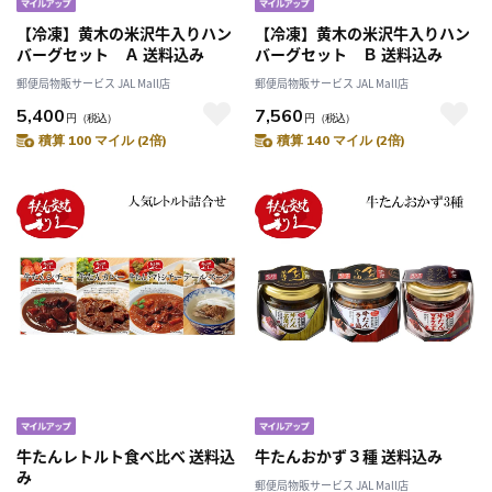
【冷凍】黄木の米沢牛入りハン
【冷凍】黄木の米沢牛入りハン
バーグセット Ａ 送料込み
バーグセット Ｂ 送料込み
郵便局物販サービス JAL Mall店
郵便局物販サービス JAL Mall店
5,400
7,560
円
（税込）
円
（税込）
積算 100 マイル (2倍)
積算 140 マイル (2倍)
牛たんレトルト食べ比べ 送料込
牛たんおかず３種 送料込み
み
郵便局物販サービス JAL Mall店