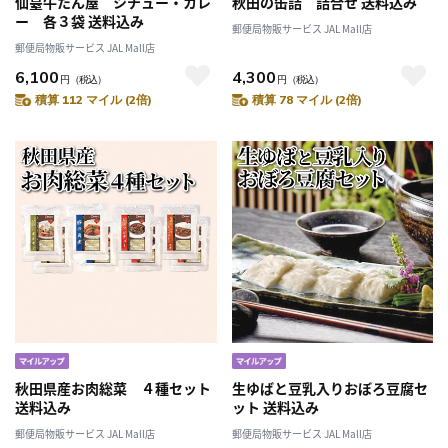
仙臺牛たん屋 シチュー・カレ
秋田の缶詰 詰合せ 送料込み
ー 各３袋 送料込み
郵便局物販サービス JAL Mall店
郵便局物販サービス JAL Mall店
6,100
4,300
円
（税込）
円
（税込）
積算 112 マイル (2倍)
積算 78 マイル (2倍)
秋田県産お肉総菜 ４種セット
生ゆばと豆乳入りおぼろ豆腐セ
送料込み
ット 送料込み
郵便局物販サービス JAL Mall店
郵便局物販サービス JAL Mall店