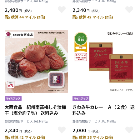
郵便局物販サービス JAL Mall店
郵便局物販サービス JAL Mall店
2,480
2,340
円
（税込）
円
（税込）
積算 44 マイル (2倍)
積算 42 マイル (2倍)
大西食品 紀州南高梅しそ漬梅
きわみ牛カレー Ａ（２食） 送
干（塩分約７％） 送料込み
料込み
郵便局物販サービス JAL Mall店
郵便局物販サービス JAL Mall店
2,340
2,000
円
（税込）
円
（税込）
積算 42 マイル (2倍)
積算 36 マイル (2倍)