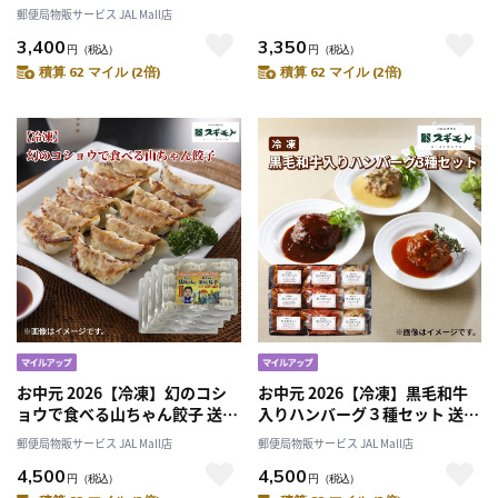
郵便局物販サービス JAL Mall店
3,400
3,350
円
（税込）
円
（税込）
積算 62 マイル (2倍)
積算 62 マイル (2倍)
お中元 2026【冷凍】幻のコシ
お中元 2026【冷凍】黒毛和牛
ョウで食べる山ちゃん餃子 送料
入りハンバーグ３種セット 送料
込み
込み
郵便局物販サービス JAL Mall店
郵便局物販サービス JAL Mall店
4,500
4,500
円
（税込）
円
（税込）