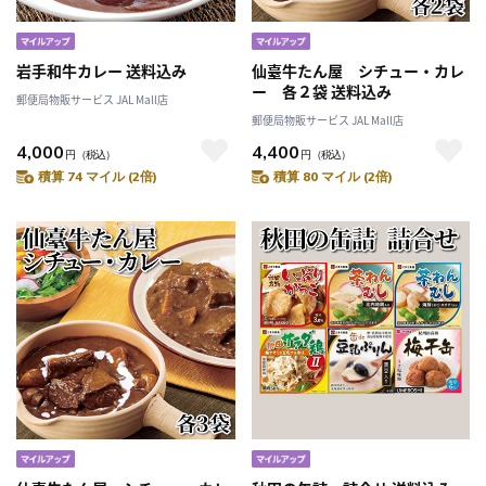
岩手和牛カレー 送料込み
仙臺牛たん屋 シチュー・カレ
ー 各２袋 送料込み
郵便局物販サービス JAL Mall店
郵便局物販サービス JAL Mall店
4,000
4,400
円
（税込）
円
（税込）
積算 74 マイル (2倍)
積算 80 マイル (2倍)