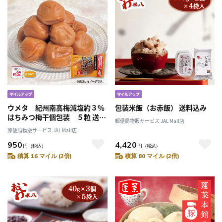
ウメタ 紀州南高梅減塩約３％
包装米飯（お赤飯） 送料込み
はちみつ梅干個包装 ５粒 送料
郵便局物販サービス JAL Mall店
込み
郵便局物販サービス JAL Mall店
950
4,420
円
（税込）
円
（税込）
積算 16 マイル (2倍)
積算 80 マイル (2倍)