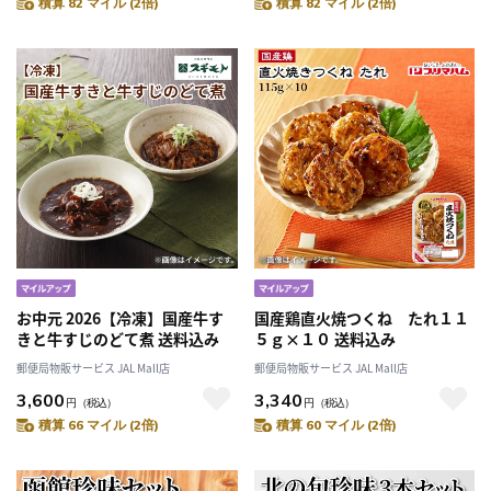
積算 82 マイル (2倍)
積算 82 マイル (2倍)
お中元 2026【冷凍】国産牛す
国産鶏直火焼つくね たれ１１
きと牛すじのどて煮 送料込み
５ｇ×１０ 送料込み
郵便局物販サービス JAL Mall店
郵便局物販サービス JAL Mall店
3,600
3,340
円
（税込）
円
（税込）
積算 66 マイル (2倍)
積算 60 マイル (2倍)