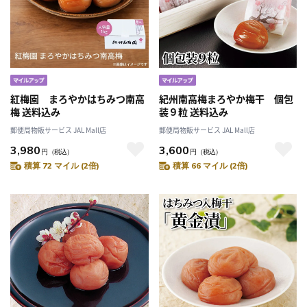
紅梅園 まろやかはちみつ南高
紀州南高梅まろやか梅干 個包
梅 送料込み
装９粒 送料込み
郵便局物販サービス JAL Mall店
郵便局物販サービス JAL Mall店
3,980
3,600
円
（税込）
円
（税込）
積算 72 マイル (2倍)
積算 66 マイル (2倍)