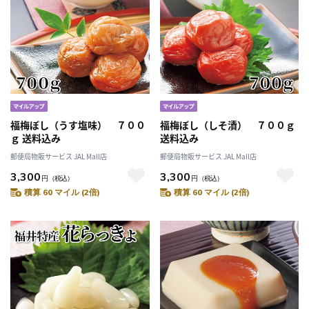
福梅ぼし（うす塩味） ７００
福梅ぼし（しそ漬） ７００ｇ
ｇ 送料込み
送料込み
郵便局物販サービス JAL Mall店
郵便局物販サービス JAL Mall店
3,300
3,300
円
（税込）
円
（税込）
積算 60 マイル (2倍)
積算 60 マイル (2倍)