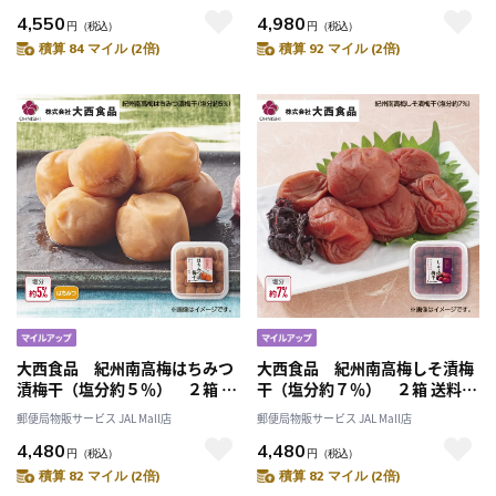
4,550
4,980
円
（税込）
円
（税込）
積算 84 マイル (2倍)
積算 92 マイル (2倍)
大西食品 紀州南高梅はちみつ
大西食品 紀州南高梅しそ漬梅
漬梅干（塩分約５％） ２箱 送
干（塩分約７％） ２箱 送料込
料込み
み
郵便局物販サービス JAL Mall店
郵便局物販サービス JAL Mall店
4,480
4,480
円
（税込）
円
（税込）
積算 82 マイル (2倍)
積算 82 マイル (2倍)