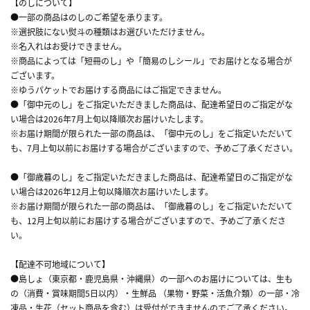
【のしについて】
●一部の商品はのしのご希望を承ります。
※選択肢にない熨斗の種類はお選びいただけません。
※名入れはお受けできません。
※商品によっては「短冊のし」や「簡易のしシール」でお届けとなる場合が
ございます。
※ゆうパケットでお届けする商品にはご指定できません。
●「御中元のし」をご指定いただきました商品は、配達希望日のご指定がな
い場合は2026年7月上旬以降順次お届けいたします。
※お届け期間が限られた一部の商品は、「御中元のし」をご指定いただいて
も、7月上旬以前にお届けする場合がございますので、予めご了承ください。
●「御歳暮のし」をご指定いただきました商品は、配達希望日のご指定がな
い場合は2026年12月上旬以降順次お届けいたします。
※お届け期間が限られた一部の商品は、「御歳暮のし」をご指定いただいて
も、12月上旬以前にお届けする場合がございますので、予めご了承くださ
い。
【配達不可地域について】
●島しょ（東京都・鹿児島県・沖縄県）の一部へのお届けについては、生も
の（消費・賞味期間5日以内）・生鮮品 （果物・野菜・活魚介類）の一部・冷
凍品・生花（セット商品を含む）は受付ができませんのでご了承ください。