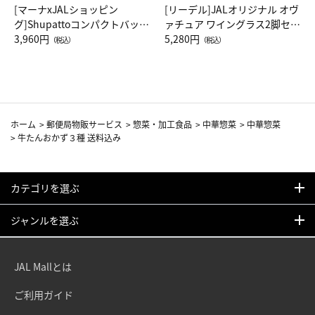
[マーナxJALショッピン
[リーデル]JALオリジナル オヴ
グ]Shupattoコンパクトバッグ
ァチュア ワイングラス2脚セッ
Drop JAL客室乗務員（LC）ス
3,960円
ト（レッドワイン）
5,280円
（税込）
（税込）
カーフ柄
ホーム
>
郵便局物販サービス
>
惣菜・加工食品
>
中華惣菜
>
中華惣菜
>
牛たんおかず３種 送料込み
カテゴリを選ぶ
ジャンルを選ぶ
JAL Mallとは
ご利用ガイド