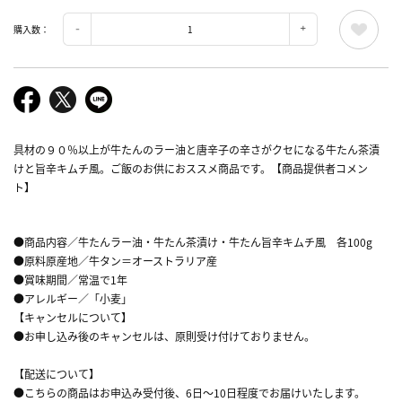
購入数：
具材の９０％以上が牛たんのラー油と唐辛子の辛さがクセになる牛たん茶漬
けと旨辛キムチ風。ご飯のお供におススメ商品です。【商品提供者コメン
ト】
●商品内容／牛たんラー油・牛たん茶漬け・牛たん旨辛キムチ風 各100g
●原料原産地／牛タン＝オーストラリア産
●賞味期間／常温で1年
●アレルギー／「小麦」
【キャンセルについて】
●お申し込み後のキャンセルは、原則受け付けておりません。
【配送について】
●こちらの商品はお申込み受付後、6日～10日程度でお届けいたします。