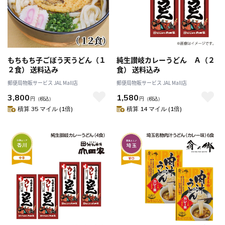
もちもち子ごぼう天うどん（１
純生讃岐カレーうどん Ａ（２
２食） 送料込み
食） 送料込み
郵便局物販サービス JAL Mall店
郵便局物販サービス JAL Mall店
3,800
1,580
円
（税込）
円
（税込）
積算 35 マイル (1倍)
積算 14 マイル (1倍)