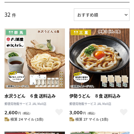
32
件
水沢うどん ６食 送料込み
伊勢うどん ８食 送料込み
郵便局物販サービス JAL Mall店
郵便局物販サービス JAL Mall店
2,600
3,000
円
（税込）
円
（税込）
積算 24 マイル (1倍)
積算 27 マイル (1倍)