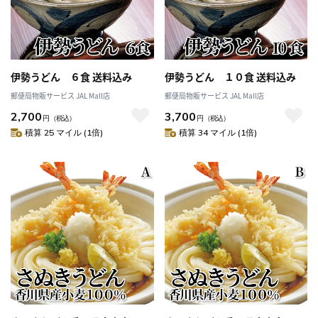
伊勢うどん ６食 送料込み
伊勢うどん １０食 送料込み
郵便局物販サービス JAL Mall店
郵便局物販サービス JAL Mall店
2,700
3,700
円
（税込）
円
（税込）
積算 25 マイル (1倍)
積算 34 マイル (1倍)