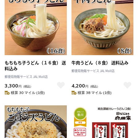
もちもち子うどん（１６食） 送
牛肉うどん（８食） 送料込み
料込み
郵便局物販サービス JAL Mall店
郵便局物販サービス JAL Mall店
3,300
4,200
円
（税込）
円
（税込）
積算 30 マイル (1倍)
積算 38 マイル (1倍)