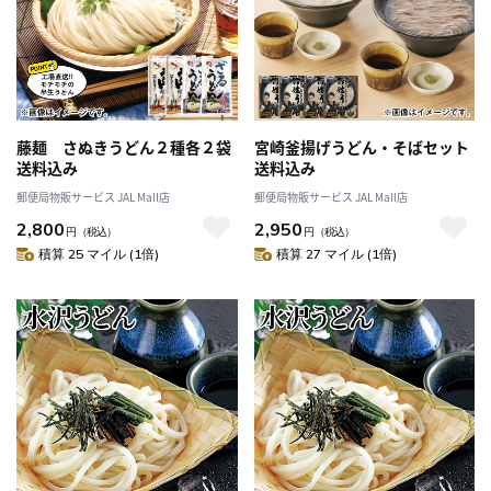
藤麺 さぬきうどん２種各２袋
宮崎釜揚げうどん・そばセット
送料込み
送料込み
郵便局物販サービス JAL Mall店
郵便局物販サービス JAL Mall店
2,800
2,950
円
（税込）
円
（税込）
積算 25 マイル (1倍)
積算 27 マイル (1倍)