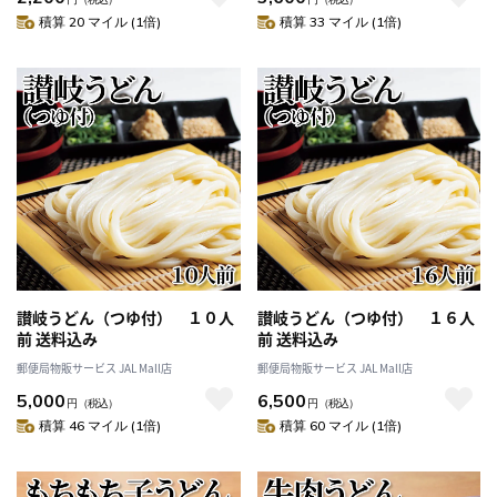
積算 20 マイル (1倍)
積算 33 マイル (1倍)
讃岐うどん（つゆ付） １０人
讃岐うどん（つゆ付） １６人
前 送料込み
前 送料込み
郵便局物販サービス JAL Mall店
郵便局物販サービス JAL Mall店
5,000
6,500
円
（税込）
円
（税込）
積算 46 マイル (1倍)
積算 60 マイル (1倍)