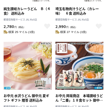
純生讃岐カレーうどん Ｂ（４
埼玉名物肉汁うどん（カレー
食） 送料込み
味） ６食 送料込み
郵便局物販サービス JAL Mall店
郵便局物販サービス JAL Mall店
2,780
2,990
円
（税込）
円
（税込）
積算 25 マイル (1倍)
積算 27 マイル (1倍)
お中元 水沢うどん 御中元 夏ギ
お中元 岡坂商店 本場讃岐うど
フト ギフト 贈答 送料込み
ん「二番」１８食セット 御中元
夏ギフト ギフト 贈答 プレゼン
郵便局物販サービス JAL Mall店
郵便局物販サービス JAL Mall店