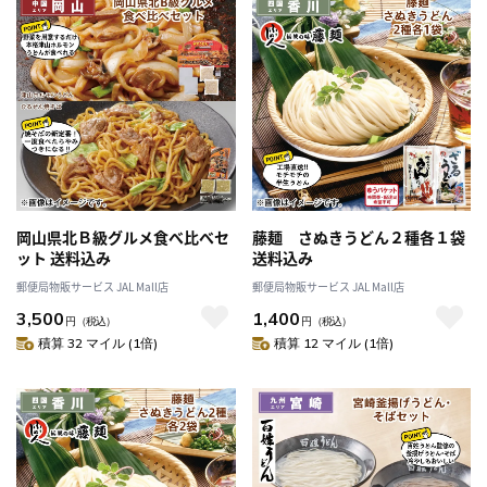
岡山県北Ｂ級グルメ食べ比べセ
藤麺 さぬきうどん２種各１袋
ット 送料込み
送料込み
郵便局物販サービス JAL Mall店
郵便局物販サービス JAL Mall店
3,500
1,400
円
（税込）
円
（税込）
積算 32 マイル (1倍)
積算 12 マイル (1倍)