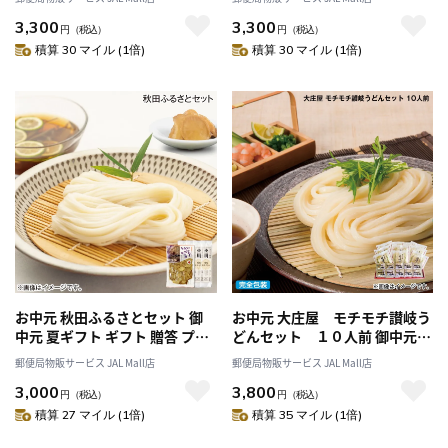
ト 送料込み
3,300
3,300
円
（税込）
円
（税込）
積算 30 マイル (1倍)
積算 30 マイル (1倍)
お中元 秋田ふるさとセット 御
お中元 大庄屋 モチモチ讃岐う
中元 夏ギフト ギフト 贈答 プレ
どんセット １０人前 御中元
ゼント 送料込み
夏ギフト ギフト 贈答 プレゼン
郵便局物販サービス JAL Mall店
郵便局物販サービス JAL Mall店
ト 送料込み
3,000
3,800
円
（税込）
円
（税込）
積算 27 マイル (1倍)
積算 35 マイル (1倍)