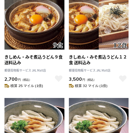
きしめん・みそ煮込うどん９食
きしめん・みそ煮込うどん１２
送料込み
食 送料込み
郵便局物販サービス JAL Mall店
郵便局物販サービス JAL Mall店
2,700
3,500
円
（税込）
円
（税込）
積算 25 マイル (1倍)
積算 32 マイル (1倍)