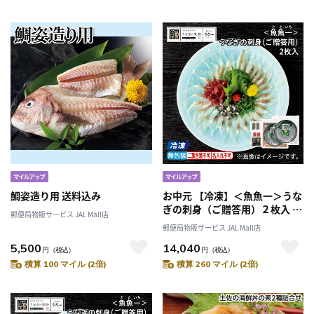
鯛姿造り用 送料込み
お中元 【冷凍】＜魚魚一＞うな
ぎの刺身（ご贈答用）２枚入 御
郵便局物販サービス JAL Mall店
中元 夏ギフト ギフト 贈答 プレ
郵便局物販サービス JAL Mall店
ゼント 送料込み
5,500
14,040
円
（税込）
円
（税込）
積算 100 マイル (2倍)
積算 260 マイル (2倍)