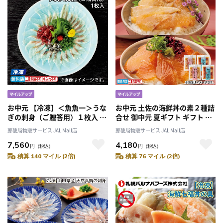
お中元 【冷凍】＜魚魚一＞うな
お中元 土佐の海鮮丼の素２種詰
ぎの刺身（ご贈答用）１枚入 御
合せ 御中元 夏ギフト ギフト 贈
中元 夏ギフト ギフト 贈答 プレ
答 送料込み
郵便局物販サービス JAL Mall店
郵便局物販サービス JAL Mall店
ゼント 送料込み
7,560
4,180
円
（税込）
円
（税込）
積算 140 マイル (2倍)
積算 76 マイル (2倍)