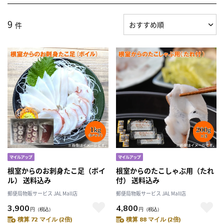
9
件
根室からのお刺身たこ足（ボイ
根室からのたこしゃぶ用（たれ
ル） 送料込み
付） 送料込み
郵便局物販サービス JAL Mall店
郵便局物販サービス JAL Mall店
3,900
4,800
円
（税込）
円
（税込）
積算 72 マイル (2倍)
積算 88 マイル (2倍)