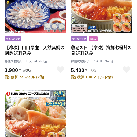
【冷凍】山口県産 天然真鯛の
敬老の日 【冷凍】海鮮七福丼の
刺身 送料込み
具 送料込み
郵便局物販サービス JAL Mall店
郵便局物販サービス JAL Mall店
3,980
5,400
円
（税込）
円
（税込）
積算 72 マイル (2倍)
積算 100 マイル (2倍)