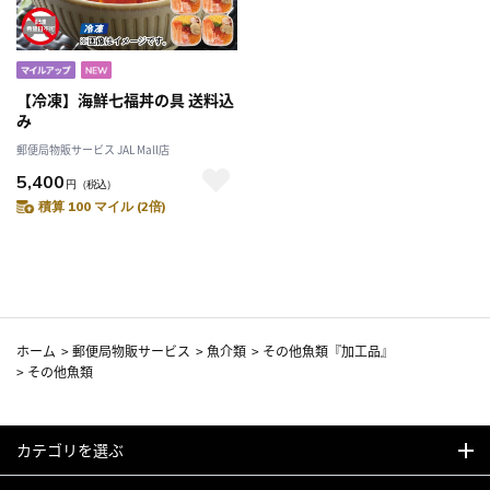
【冷凍】海鮮七福丼の具 送料込
み
郵便局物販サービス JAL Mall店
5,400
円
（税込）
積算 100 マイル (2倍)
ホーム
>
郵便局物販サービス
>
魚介類
>
その他魚類『加工品』
>
その他魚類
カテゴリを選ぶ