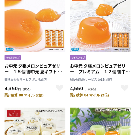
お中元 夕張メロンピュアゼリ
お中元 夕張メロンピュアゼリ
ー １５個 御中元 夏ギフト ギ
ー プレミアム １２個 御中元
フト 贈答 プレゼント 送料込み
夏ギフト ギフト 贈答 プレゼン
郵便局物販サービス JAL Mall店
郵便局物販サービス JAL Mall店
ト 送料込み
4,350
4,550
円
（税込）
円
（税込）
積算 80 マイル (2倍)
積算 84 マイル (2倍)