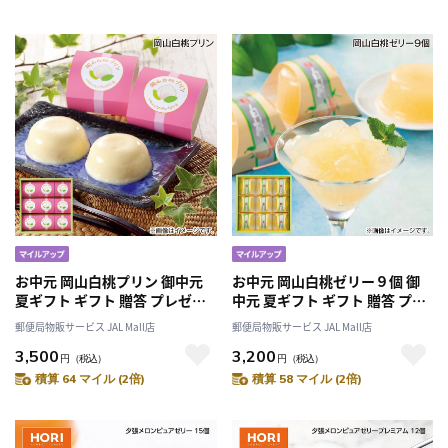
お中元 岡山白桃プリン 御中元
お中元 岡山白桃ゼリー９個 御
夏ギフト ギフト 贈答 プレゼン
中元 夏ギフト ギフト 贈答 プレ
ト 送料込み
ゼント 送料込み
郵便局物販サービス JAL Mall店
郵便局物販サービス JAL Mall店
3,500
3,200
円
（税込）
円
（税込）
積算 64 マイル (2倍)
積算 58 マイル (2倍)