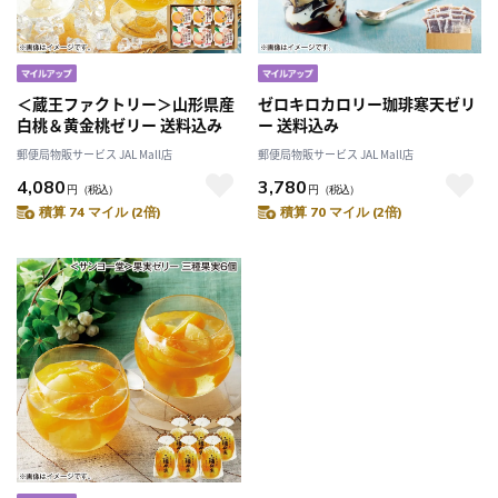
＜蔵王ファクトリー＞山形県産
ゼロキロカロリー珈琲寒天ゼリ
白桃＆黄金桃ゼリー 送料込み
ー 送料込み
郵便局物販サービス JAL Mall店
郵便局物販サービス JAL Mall店
4,080
3,780
円
（税込）
円
（税込）
積算 74 マイル (2倍)
積算 70 マイル (2倍)