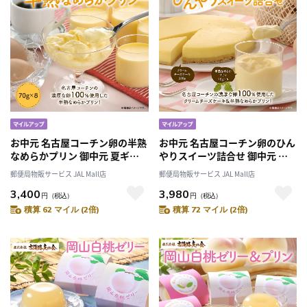
お中元 名古屋コーチン卵の半熟
お中元 名古屋コーチン卵のひん
なめらかプリン 御中元 夏ギフ
やりスイーツ詰合せ 御中元 夏
ト ギフト 贈答 送料込み
ギフト ギフト 贈答 送料込み
郵便局物販サービス JAL Mall店
郵便局物販サービス JAL Mall店
3,400
3,980
円
（税込）
円
（税込）
積算 62 マイル (2倍)
積算 72 マイル (2倍)