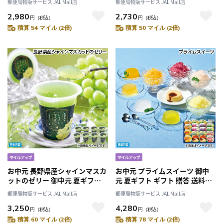
郵便局物販サービス JAL Mall店
郵便局物販サービス JAL Mall店
2,980
2,730
円
（税込）
円
（税込）
積算 54 マイル (2倍)
積算 50 マイル (2倍)
お中元 長野県産シャインマスカ
お中元 プライムスイーツ 御中
ットのゼリー 御中元 夏ギフト
元 夏ギフト ギフト 贈答 送料込
ギフト 贈答 送料込み
み
郵便局物販サービス JAL Mall店
郵便局物販サービス JAL Mall店
3,250
4,280
円
（税込）
円
（税込）
積算 60 マイル (2倍)
積算 78 マイル (2倍)