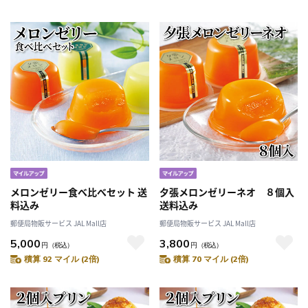
メロンゼリー食べ比べセット 送
夕張メロンゼリーネオ ８個入
料込み
送料込み
郵便局物販サービス JAL Mall店
郵便局物販サービス JAL Mall店
5,000
3,800
円
（税込）
円
（税込）
積算 92 マイル (2倍)
積算 70 マイル (2倍)