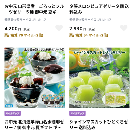
お中元 山形県産 ごろっとフル
夕張メロンピュアゼリー９個 送
ーツゼリー５種 御中元 夏ギフ
料込み
ト ギフト 贈答 送料込み
郵便局物販サービス JAL Mall店
郵便局物販サービス JAL Mall店
4,200
2,930
円
（税込）
円
（税込）
積算 76 マイル (2倍)
積算 54 マイル (2倍)
お中元 北海道羊蹄山名水珈琲ゼ
シャインマスカットひとくちゼ
リー７個 御中元 夏ギフト ギフ
リー 送料込み
ト 贈答 送料込み