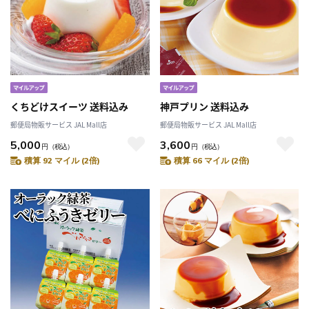
くちどけスイーツ 送料込み
神戸プリン 送料込み
郵便局物販サービス JAL Mall店
郵便局物販サービス JAL Mall店
5,000
3,600
円
（税込）
円
（税込）
積算 92 マイル (2倍)
積算 66 マイル (2倍)