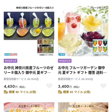
お中元 神奈川県産フルーツのゼ
お中元 フルーツガーデン 御中
リー８個入り 御中元 夏ギフト
元 夏ギフト ギフト 贈答 送料込
ギフト 贈答 送料込み
み
郵便局物販サービス JAL Mall店
郵便局物販サービス JAL Mall店
4,430
3,400
円
（税込）
円
（税込）
積算 82 マイル (2倍)
積算 62 マイル (2倍)