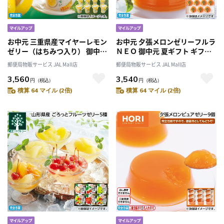
お中元 三重県産マイヤーレモン
お中元 夕張メロンゼリーフルラ
ゼリー（はちみつ入り） 御中元
ＮＥＯ 御中元 夏ギフト ギフト
夏ギフト ギフト 贈答 送料込み
贈答 送料込み
郵便局物販サービス JAL Mall店
郵便局物販サービス JAL Mall店
3,560
3,540
円
（税込）
円
（税込）
積算 64 マイル (2倍)
積算 64 マイル (2倍)