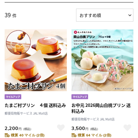
39
件
たまご村プリン ４個 送料込み
お中元 2026岡山白桃プリン 送
料込み
郵便局物販サービス JAL Mall店
郵便局物販サービス JAL Mall店
2,200
3,500
円
（税込）
円
（税込）
積算 40 マイル (2倍)
積算 64 マイル (2倍)