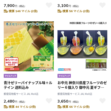
7,900
3,100
円
（税込）
円
（税込）
積算 146 マイル (2倍)
積算 56 マイル (2倍)
青汁ゼリーパイナップル味＋ル
お中元 神奈川県産フルーツのゼ
テイン 送料込み
リー６個入り 御中元 夏ギフト
ギフト 贈答 送料込み
郵便局物販サービス JAL Mall店
郵便局物販サービス JAL Mall店
2,480
3,650
円
（税込）
円
（税込）
積算 44 マイル (2倍)
積算 66 マイル (2倍)