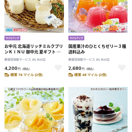
お中元 北海道リッチミルクプリ
国産果汁のひとくちゼリー３種
ンＫｉＮＵ 御中元 夏ギフト ギ
送料込み
フト 贈答 プレゼント 送料込み
郵便局物販サービス JAL Mall店
郵便局物販サービス JAL Mall店
4,200
2,680
円
（税込）
円
（税込）
積算 76 マイル (2倍)
積算 48 マイル (2倍)