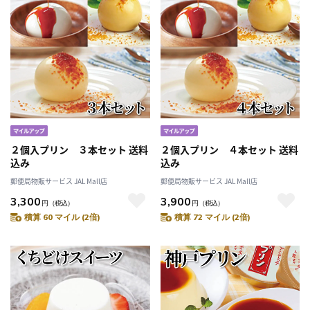
２個入プリン ３本セット 送料
２個入プリン ４本セット 送料
込み
込み
郵便局物販サービス JAL Mall店
郵便局物販サービス JAL Mall店
3,300
3,900
円
（税込）
円
（税込）
積算 60 マイル (2倍)
積算 72 マイル (2倍)