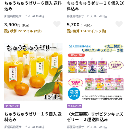
ちゅうちゅうゼリー６個入 送料
ちゅうちゅうゼリー１０個入 送
込み
料込み
郵便局物販サービス JAL Mall店
郵便局物販サービス JAL Mall店
3,900
5,700
円
（税込）
円
（税込）
積算 72 マイル (2倍)
積算 104 マイル (2倍)
ちゅうちゅうゼリー１５個入 送
〈大正製薬〉リポビタンキッズ
料込み
ゼリー ２種 送料込み
郵便局物販サービス JAL Mall店
郵便局物販サービス JAL Mall店