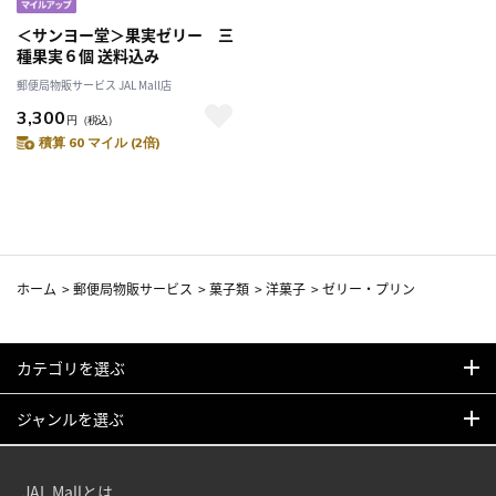
＜サンヨー堂＞果実ゼリー 三
種果実６個 送料込み
郵便局物販サービス JAL Mall店
3,300
円
（税込）
積算 60 マイル (2倍)
ホーム
>
郵便局物販サービス
>
菓子類
>
洋菓子
>
ゼリー・プリン
カテゴリを選ぶ
ジャンルを選ぶ
JAL Mallとは