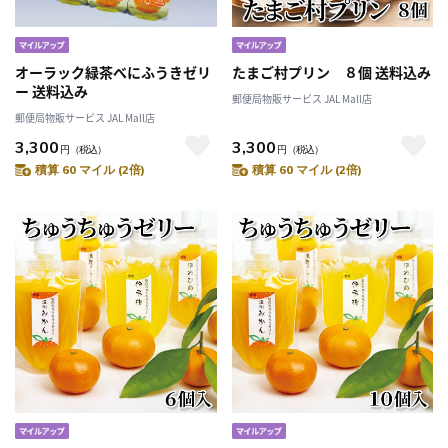
オーラック緑茶べにふうきゼリ
たまご村プリン ８個 送料込み
ー 送料込み
郵便局物販サービス JAL Mall店
郵便局物販サービス JAL Mall店
3,300
3,300
円
（税込）
円
（税込）
積算 60 マイル (2倍)
積算 60 マイル (2倍)