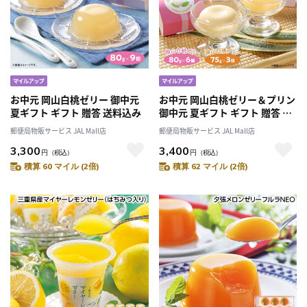
お中元 岡山白桃ゼリー 御中元
お中元 岡山白桃ゼリー＆プリン
夏ギフト ギフト 贈答 送料込み
御中元 夏ギフト ギフト 贈答 送
料込み
郵便局物販サービス JAL Mall店
郵便局物販サービス JAL Mall店
3,300
3,400
円
（税込）
円
（税込）
積算 60 マイル (2倍)
積算 62 マイル (2倍)