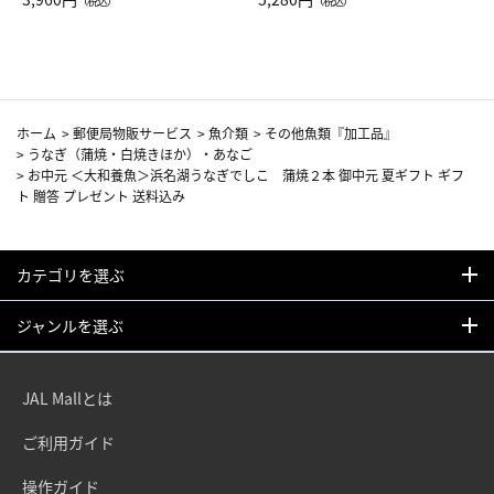
（税込）
（税込）
カーフ柄
ホーム
>
郵便局物販サービス
>
魚介類
>
その他魚類『加工品』
>
うなぎ（蒲焼・白焼きほか）・あなご
>
お中元 ＜大和養魚＞浜名湖うなぎでしこ 蒲焼２本 御中元 夏ギフト ギフ
ト 贈答 プレゼント 送料込み
カテゴリを選ぶ
ジャンルを選ぶ
JAL Mallとは
ご利用ガイド
操作ガイド