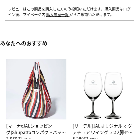
レビューはこの商品を購入した方のみ投稿いただけます。購入商品はログ
イン後、マイページ内
購入履歴一覧
からご確認いただけます。
あなたへのおすすめ
[マーナxJALショッピン
[リーデル]JALオリジナル オヴ
グ]Shupattoコンパクトバッグ
ァチュア ワイングラス2脚セッ
Drop JAL客室乗務員（LC）ス
3,960円
ト（レッドワイン）
5,280円