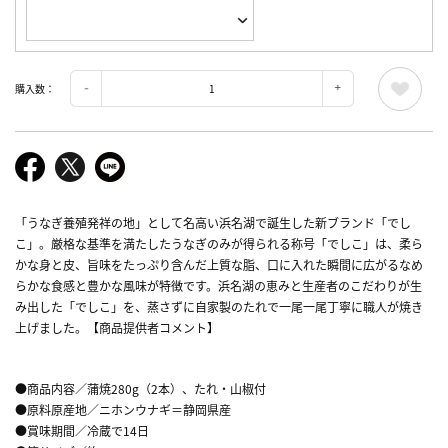
購入数：
「うなぎ養殖発祥の地」として名高い浜名湖で誕生した新ブランド「でし
こ」。厳格な基準を満たしたうなぎのみが得られる称号「でしこ」は、柔ら
かな身と皮、旨味をたっぷり含んだ上質な脂、口に入れた瞬間に広がるなめ
らかな食感と豊かな風味が特徴です。浜名湖の恵みと生産者のこだわりが生
み出した「でしこ」を、蒸さずに自家製のたれで一尾一尾丁寧に職人が焼き
上げました。【商品提供者コメント】
●商品内容／蒲焼280g（2本）、たれ・山椒付
●原料原産地／ニホンウナギ＝静岡県産
●賞味期間／冷蔵で14日