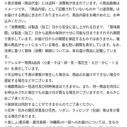
※表示価格（商品代金）には送料・消費税が含まれています。※商品画像は
イメージです。「商品内容」として記載されていないものや「小道具類」は
お届けする商品に含まれておりませんので、商品内容をお確かめの上、お申
込みください。
※「消費期間」は製造（加工）日から安全に召し上がれる日まで、「賞味期
間」は製造（加工）日から品質の保持が十分に可能な日までをそれぞれ期間
で表示しています。お届け日からの期間を保証するものではありません。複
数の商品がセットになっている場合、最も短い期間を表示しています。なお、
法律に基づく賞味（消費）期限については、各お届け商品に記載していま
す。
※アレルギー物質8品目（小麦・そば・卵・乳・落花生・えび・かに・くる
み）を表示しています。
※天災時など不測の事態が発生した場合は、商品のお届けができない場合や
遅延する場合などがございます。
※複数商品の一括送付及び同時発送はできません。また、同一商品を同日に
お申込みされた場合でもお届け日が異なる場合がございますので、あらかじ
めご了承ください。
※挨拶状は同封することができませんのでご了承ください。
※花弁・花卉の開花状態及び花色、リボン、ラッピング（包装）等は多少異
なる場合があります。
※島しょ(東京都・鹿児島県・沖縄県)の一部へのお届けについては、生もの