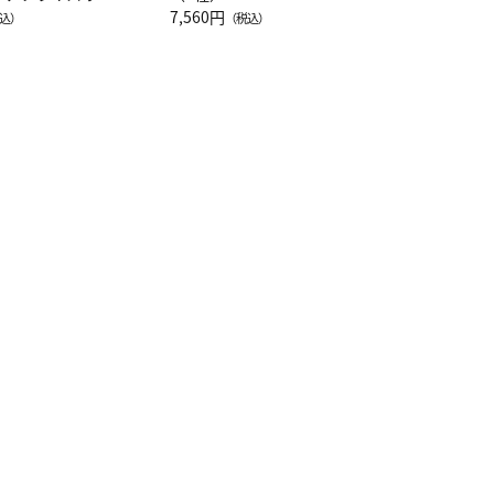
注半袖Ｔシャツ
7,560円
込）
（税込）