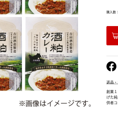
購入数
返品・
創業１
げた純
供者コ