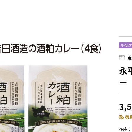
郵
永
ー
3,
積算
在庫