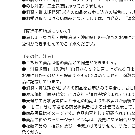
●のし対応、二重包装は承っておりません。
●消費・賞味期間5日以内の商品をお申し込みの場合は、お
●お受け取り頂けない商品につきましては、再発送、ご返
【配達不可地域について】
●島しょ（東京都・鹿児島県・沖縄県）の一部へのお届けに
受付ができませんのでご了承ください。
【その他ご注意】
●こちらの商品は他の商品との同送ができません。
●「消費期間」は製造(加工)日から安全に召し上がれる日
お届け日からの期間を保証するものではありません。複数
品に記載しています。
●消費・賞味期間5日以内の商品をお申込みの場合は、お届
●表示価格（商品代金）には送料・消費税が含まれていま
●天候や生育状況等により予定の時期よりもお届けが前後
● 「甘口」等は辛さを各商品提供者による評価で表示して
●商品写真はイメージです。商品内容として記載されてい
●商品の箱やパッケージデザイン等は、変更になる場合が
●複数商品の一括送付及び同時発送はできません。また、
承ください。