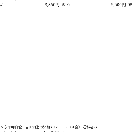
JAL客室乗務員
3,850円
ーネック別
5,500円
込）
（税込）
（税
カーフ柄
>
永平寺白龍 吉田酒造の酒粕カレー Ｂ（４食） 送料込み