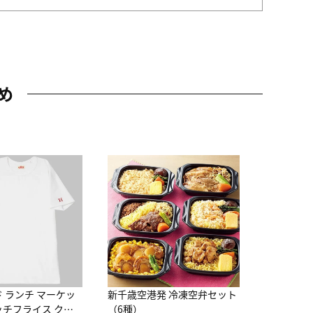
め
JAL特製
レー 200
10,800円
（
ド ランチ マーケッ
新千歳空港発 冷凍空弁セット
ッチフライス クル
（6種）