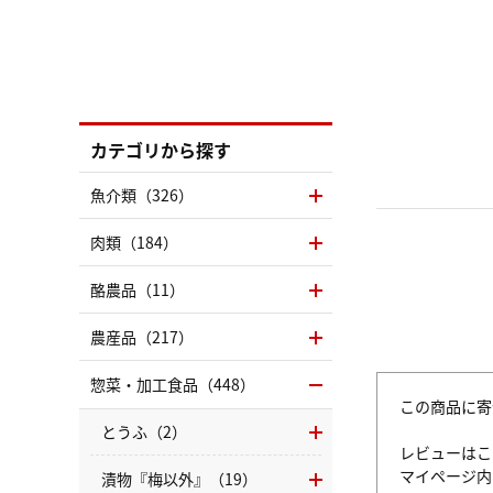
カテゴリから探す
魚介類（326）
肉類（184）
酪農品（11）
農産品（217）
惣菜・加工食品（448）
この商品に寄
とうふ（2）
レビューはこ
マイページ
漬物『梅以外』（19）