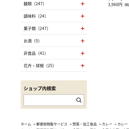
麺類（247）
グ Drop 
3,960円
（税
（LC）ス
調味料（24）
菓子類（247）
お酒（5）
非食品（41）
花卉・球根（25）
ショップ内検索
ホーム
>
郵便局物販サービス
>
惣菜・加工食品
>
カレー
>
カレー