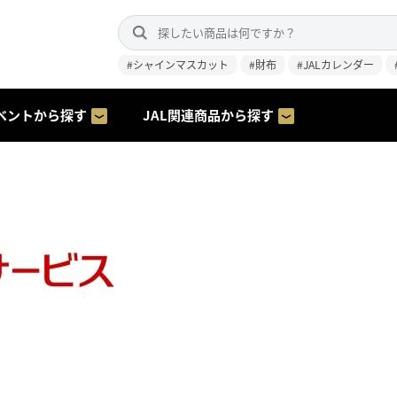
#シャインマスカット
#財布
#JALカレンダー
ベントから探す
JAL関連商品から探す