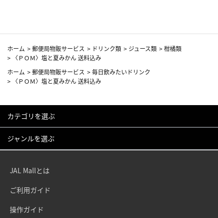
ホーム
>
郵便局物販サービス
>
ドリンク類
>
ジュース類
>
柑橘類
>
〈ＰＯＭ〉塩と夏みかん 送料込み
ホーム
>
郵便局物販サービス
>
毎日飲みたいドリンク
>
〈ＰＯＭ〉塩と夏みかん 送料込み
カテゴリを選ぶ
ジャンルを選ぶ
JAL Mallとは
ご利用ガイド
操作ガイド