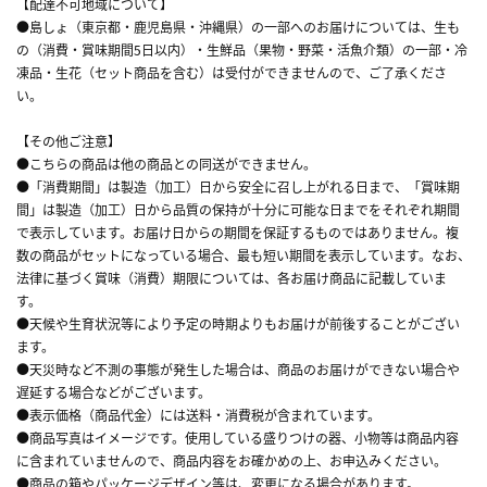
【配達不可地域について】
●島しょ（東京都・鹿児島県・沖縄県）の一部へのお届けについては、生も
の（消費・賞味期間5日以内）・生鮮品（果物・野菜・活魚介類）の一部・冷
凍品・生花（セット商品を含む）は受付ができませんので、ご了承くださ
い。
【その他ご注意】
●こちらの商品は他の商品との同送ができません。
●「消費期間」は製造（加工）日から安全に召し上がれる日まで、「賞味期
間」は製造（加工）日から品質の保持が十分に可能な日までをそれぞれ期間
で表示しています。お届け日からの期間を保証するものではありません。複
数の商品がセットになっている場合、最も短い期間を表示しています。なお、
法律に基づく賞味（消費）期限については、各お届け商品に記載していま
す。
●天候や生育状況等により予定の時期よりもお届けが前後することがござい
ます。
●天災時など不測の事態が発生した場合は、商品のお届けができない場合や
遅延する場合などがございます。
●表示価格（商品代金）には送料・消費税が含まれています。
●商品写真はイメージです。使用している盛りつけの器、小物等は商品内容
に含まれていませんので、商品内容をお確かめの上、お申込みください。
●商品の箱やパッケージデザイン等は、変更になる場合があります。