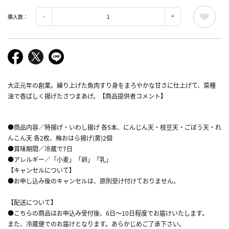
購入数：
大正元年の創業。練り上げた魚肉すり身をまろやかな甘さに仕上げて、菜種
油で香ばしく揚げたさつまあげ。【商品提供者コメント】
●商品内容／特揚げ・いわし揚げ 各5本、にんじん天・枝豆天・ごぼう天・れ
んこん天 各2枚、梅おはら揚げ(黄)2個
●賞味期間／冷蔵で7日
●アレルギー／「小麦」「卵」「乳」
【キャンセルについて】
●お申し込み後のキャンセルは、原則受け付けておりません。
【配送について】
●こちらの商品はお申込み受付後、6日～10日程度でお届けいたします。
また、冷蔵便でのお届けとなります。あらかじめご了承下さい。