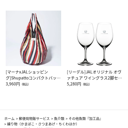
[マーナxJALショッピン
[リーデル]JALオリジナル オヴ
グ]Shupattoコンパクトバッグ
ァチュア ワイングラス2脚セッ
Drop JAL客室乗務員（LC）ス
3,960円
ト（レッドワイン）
5,280円
（税込）
（税込）
カーフ柄
ホーム
>
郵便局物販サービス
>
魚介類
>
その他魚類『加工品』
>
練り物（かまぼこ・さつまあげ・ちくわほか）