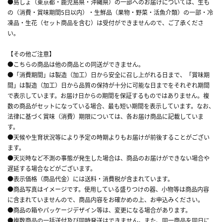
●島しょ（東京都・鹿児島県・沖縄県）の一部へのお届けについては、生も
の（消費・賞味期間5日以内）・生鮮品（果物・野菜・活魚介類）の一部・冷
凍品・生花（セット商品を含む）は受付ができませんので、ご了承くださ
い。
【その他ご注意】
●こちらの商品は他の商品との同送ができません。
●「消費期間」は製造（加工）日から安全に召し上がれる日まで、「賞味期
間」は製造（加工）日から品質の保持が十分に可能な日までをそれぞれ期間
で表示しています。お届け日からの期間を保証するものではありません。複
数の商品がセットになっている場合、最も短い期間を表示しています。なお、
法律に基づく賞味（消費）期限については、各お届け商品に記載していま
す。
●天候や生育状況等により予定の時期よりもお届けが前後することがござい
ます。
●天災時など不測の事態が発生した場合は、商品のお届けができない場合や
遅延する場合などがございます。
●表示価格（商品代金）には送料・消費税が含まれています。
●商品写真はイメージです。使用している盛りつけの器、小物等は商品内容
に含まれていませんので、商品内容をお確かめの上、お申込みください。
●商品の箱やパッケージデザイン等は、変更になる場合があります。
●複数商品の一括送付及び同時発送はできません。また、同一商品を同日に