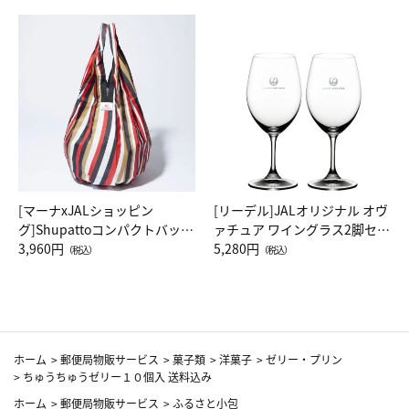
[マーナxJALショッピン
[リーデル]JALオリジナル オヴ
グ]Shupattoコンパクトバッグ
ァチュア ワイングラス2脚セッ
Drop JAL客室乗務員（LC）ス
3,960円
ト（レッドワイン）
5,280円
（税込）
（税込）
カーフ柄
ホーム
>
郵便局物販サービス
>
菓子類
>
洋菓子
>
ゼリー・プリン
>
ちゅうちゅうゼリー１０個入 送料込み
ホーム
>
郵便局物販サービス
>
ふるさと小包