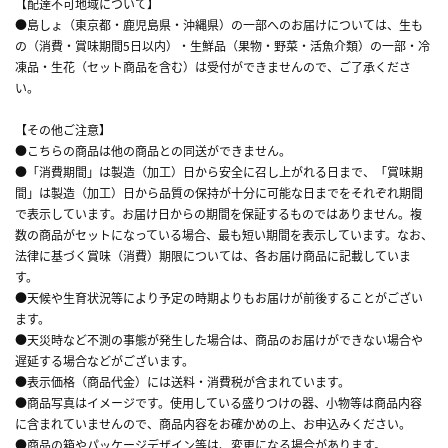
【配達不可地域について】
●島しょ（東京都・鹿児島県・沖縄県）の一部へのお届けについては、生も
の（消費・賞味期間5日以内）・生鮮品（果物・野菜・活魚介類）の一部・冷
凍品・生花（セット商品を含む）は受付ができませんので、ご了承くださ
い。
【その他ご注意】
●こちらの商品は他の商品との同送ができません。
●「消費期間」は製造（加工）日から安全に召し上がれる日まで、「賞味期
間」は製造（加工）日から品質の保持が十分に可能な日までをそれぞれ期間
で表示しています。お届け日からの期間を保証するものではありません。複
数の商品がセットになっている場合、最も短い期間を表示しています。なお、
法律に基づく賞味（消費）期限については、各お届け商品に記載していま
す。
●天候や生育状況等により予定の時期よりもお届けが前後することがござい
ます。
●天災時など不測の事態が発生した場合は、商品のお届けができない場合や
遅延する場合などがございます。
●表示価格（商品代金）には送料・消費税が含まれています。
●商品写真はイメージです。使用している盛りつけの器、小物等は商品内容
に含まれていませんので、商品内容をお確かめの上、お申込みください。
●商品の箱やパッケージデザイン等は、変更になる場合があります。