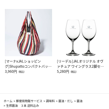
[マーナxJALショッピン
[リーデル]JALオリジナル オヴ
グ]Shupattoコンパクトバッグ
ァチュア ワイングラス2脚セッ
Drop JAL客室乗務員（LC）ス
3,960円
ト（レッドワイン）
5,280円
（税込）
（税込）
カーフ柄
ホーム
>
郵便局物販サービス
>
調味料
>
醤油・だし
>
醤油
>
生搾醤油 ３本 送料込み