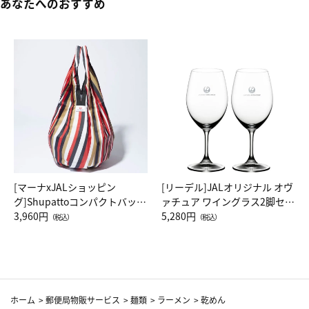
あなたへのおすすめ
[マーナxJALショッピン
[リーデル]JALオリジナル オヴ
グ]Shupattoコンパクトバッグ
ァチュア ワイングラス2脚セッ
Drop JAL客室乗務員（LC）ス
3,960円
ト（レッドワイン）
5,280円
（税込）
（税込）
カーフ柄
ホーム
>
郵便局物販サービス
>
麺類
>
ラーメン
>
乾めん