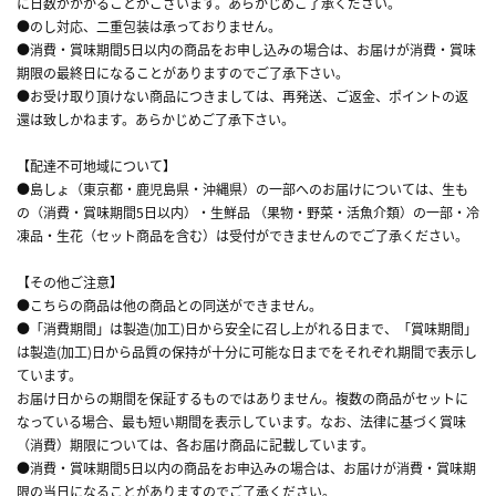
に日数がかかることがございます。あらかじめご了承ください。
●のし対応、二重包装は承っておりません。
●消費・賞味期間5日以内の商品をお申し込みの場合は、お届けが消費・賞味
期限の最終日になることがありますのでご了承下さい。
●お受け取り頂けない商品につきましては、再発送、ご返金、ポイントの返
還は致しかねます。あらかじめご了承下さい。
【配達不可地域について】
●島しょ（東京都・鹿児島県・沖縄県）の一部へのお届けについては、生も
の（消費・賞味期間5日以内）・生鮮品 （果物・野菜・活魚介類）の一部・冷
凍品・生花（セット商品を含む）は受付ができませんのでご了承ください。
【その他ご注意】
●こちらの商品は他の商品との同送ができません。
●「消費期間」は製造(加工)日から安全に召し上がれる日まで、「賞味期間」
は製造(加工)日から品質の保持が十分に可能な日までをそれぞれ期間で表示し
ています。
お届け日からの期間を保証するものではありません。複数の商品がセットに
なっている場合、最も短い期間を表示しています。なお、法律に基づく賞味
（消費）期限については、各お届け商品に記載しています。
●消費・賞味期間5日以内の商品をお申込みの場合は、お届けが消費・賞味期
限の当日になることがありますのでご了承ください。