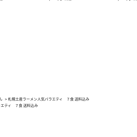
カーフ柄
ん
>
札幌土産ラーメン人気バラエティ ７食 送料込み
エティ ７食 送料込み