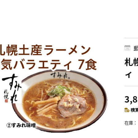
郵
札
ィ
3,
積算
在庫