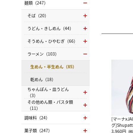
麺類（247）
そば（20）
うどん・きしめん（44）
そうめん・ひやむぎ（66）
ラーメン（103）
生めん・半生めん（85）
乾めん（18）
ちゃんぽん・皿うどん
（3）
その他めん類・パスタ類
（11）
調味料（24）
[マーナxJ
グ]Shup
菓子類（247）
グ Drop 
3,960円
（税