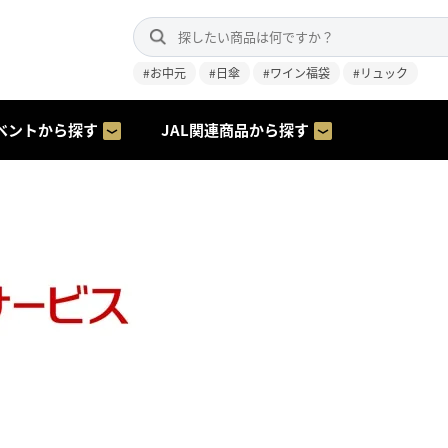
#お中元
#日傘
#ワイン福袋
#リュック
ベントから探す
JAL関連商品から探す