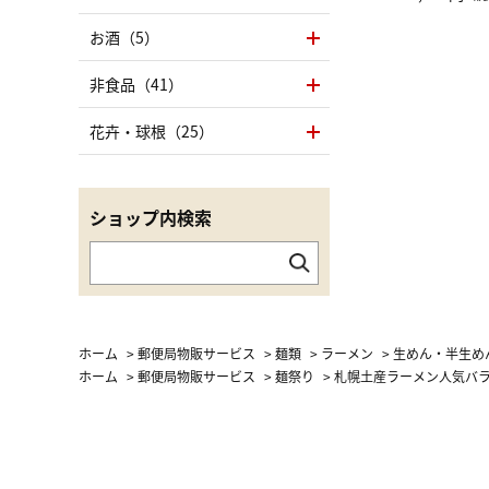
（LC）ス
お酒（5）
非食品（41）
花卉・球根（25）
ショップ内検索
ホーム
>
郵便局物販サービス
>
麺類
>
ラーメン
>
生めん・半生め
ホーム
>
郵便局物販サービス
>
麺祭り
>
札幌土産ラーメン人気バラ