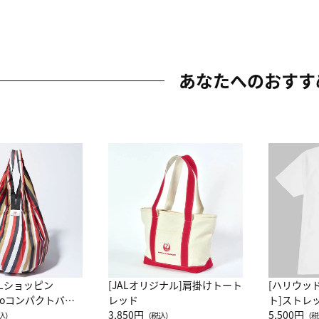
あなたへのおすす
ALショッピン
[JALオリジナル]肩掛けトート
[ハリウッ
attoコンパクトバッ
レッド
ト]ストレ
JAL客室乗務員
3,850円
ーネック別
5,500円
込）
（税込）
（税