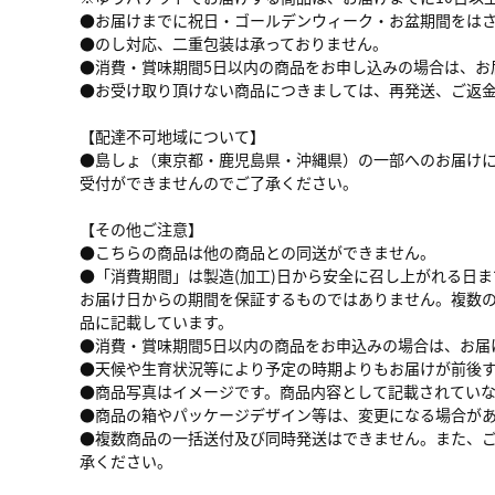
●お届けまでに祝日・ゴールデンウィーク・お盆期間をは
●のし対応、二重包装は承っておりません。
●消費・賞味期間5日以内の商品をお申し込みの場合は、お
●お受け取り頂けない商品につきましては、再発送、ご返
【配達不可地域について】
●島しょ（東京都・鹿児島県・沖縄県）の一部へのお届けに
受付ができませんのでご了承ください。
【その他ご注意】
●こちらの商品は他の商品との同送ができません。
●「消費期間」は製造(加工)日から安全に召し上がれる日
お届け日からの期間を保証するものではありません。複数
品に記載しています。
●消費・賞味期間5日以内の商品をお申込みの場合は、お届
●天候や生育状況等により予定の時期よりもお届けが前後
●商品写真はイメージです。商品内容として記載されてい
●商品の箱やパッケージデザイン等は、変更になる場合が
●複数商品の一括送付及び同時発送はできません。また、
承ください。