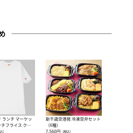
め
JAL特製
レー 200
10,800円
（
ド ランチ マーケッ
新千歳空港発 冷凍空弁セット
ッチフライス クル
（6種）
注半袖Ｔシャツ
7,560円
込）
（税込）