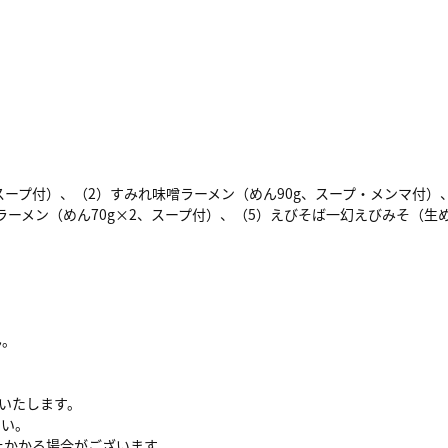
ープ付）、（2）すみれ味噌ラーメン（めん90g、スープ・メンマ付）、
ーラーメン（めん70g×2、スープ付）、（5）えびそば一幻えびみそ（生
ん。
けいたします。
さい。
上かかる場合がございます。