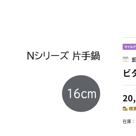
郵
ビ
20
積算
在庫