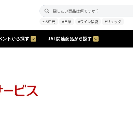
#お中元
#日傘
#ワイン福袋
#リュック
ベントから探す
JAL関連商品から探す