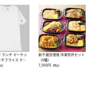
JAL特製
レー 200
10,800円
（
ド ランチ マーケッ
新千歳空港発 冷凍空弁セット
ッチフライス クル
（6種）
注半袖Ｔシャツ
7,560円
込）
（税込）