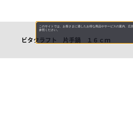
このサイトでは、お客さまに適したお得な商品やサービスの案内、広告
参照ください。
ビタクラフト 片手鍋 １６ｃｍ
会社概
領収書
キャン
特商法