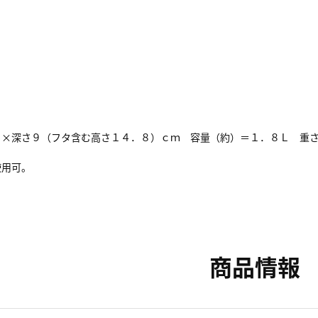
）×深さ９（フタ含む高さ１４．８）ｃｍ 容量（約）＝１．８Ｌ 重
使用可。
商品情報