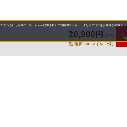
配信等を行う目的で、第三者から提供された位置情報や広告データなどの情報をお客さまの個人デー
20,900円
（税込）
積算 380 マイル (2倍)
要
プライバシーポリシー
について
配送について
セル・返品・交換について
営業日について
に基づく表示