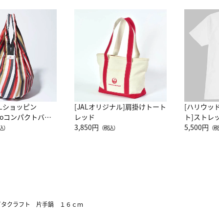
ALショッピン
[JALオリジナル]肩掛けトート
[ハリウッ
attoコンパクトバッ
レッド
ト]ストレ
JAL客室乗務員
3,850円
ーネック別
5,500円
込）
（税込）
（税
カーフ柄
ビタクラフト 片手鍋 １６ｃｍ