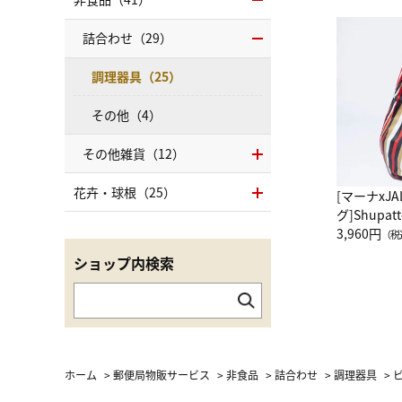
詰合わせ（29）
調理器具（25）
その他（4）
その他雑貨（12）
花卉・球根（25）
[マーナxJ
グ]Shup
グ Drop 
3,960円
（税
（LC）ス
ショップ内検索
ホーム
>
郵便局物販サービス
>
非食品
>
詰合わせ
>
調理器具
>