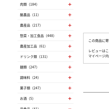
肉類（184）
酪農品（11）
農産品（217）
惣菜・加工食品（448）
この商品に寄
農産加工品（61）
レビューはこ
マイページ
ドリンク類（131）
麺類（247）
調味料（24）
菓子類（247）
お酒（5）
非食品（41）