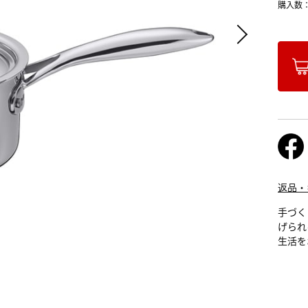
購入数
返品・
手づく
げられ
生活を