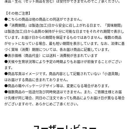
凍品・生花（セット商品を含む）は受付ができませんのでご了承ください。
【その他ご注意】
●こちらの商品は他の商品との同送ができません。
●「消費期間」は製造(加工)日から安全に召し上がれる日まで、「賞味期間」
は製造(加工)日から品質の保持が十分に可能な日までをそれぞれ期間で表示し
ています。お届け日からの期間を保証するものではありません。複数の商品
がセットになっている場合、最も短い期間を表示しています。なお、法律に基
づく賞味（消費）期限については、各お届け商品に記載しています。
●表示価格（商品代金）には送料・消費税が含まれています
●天候や生育状況等により予定の時期よりもお届けが前後することがござい
ます。
●商品写真はイメージです。商品内容として記載されていない「小道具類」
はお届けする商品に含まれておりません。
●商品の箱やパッケージデザイン等は、変更になる場合があります。
●複数商品の一括送付及び同時発送はできません。また、ご依頼主様とお届
け先様が同じ場合、同日のご注文であっても商品によりお届け日が異なる場合
がございますので、あらかじめご了承ください。
ユーザーレビュー