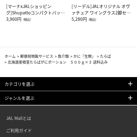
[マーナxJALショッピン
[リーデル]JALオリジナル オヴ
グ]Shupattoコンパクトバッグ
ァチュア ワイングラス2脚セッ
Drop JAL客室乗務員（LC）ス
3,960円
ト（レッドワイン）
5,280円
（税込）
（税込）
カーフ柄
ホーム
>
郵便局物販サービス
>
魚介類
>
かに『生鮮』
>
たらば
>
北海道産根室たらばがにポーション ５００ｇ×３ 送料込み
カテゴリを選ぶ
ジャンルを選ぶ
JAL Mallとは
ご利用ガイド