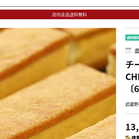
店内全品送料無料
産
チ
CH
〔
武蔵野
13
積算