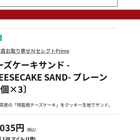
直お取り寄せＮセレクトPrime
ーズケーキサンド -
EESECAKE SAND- プレーン
6個×3〕
茶房の「特製焼チーズケーキ」をクッキー生地でサンド。
,035円
（税込）
 120 マイル (1倍)