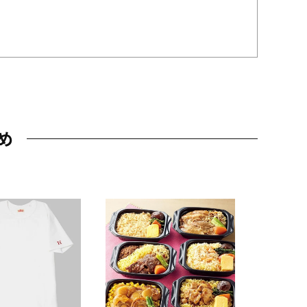
め
JAL特製
レー 200
10,800円
（