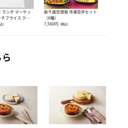
ド ランチ マーケッ
新千歳空港発 冷凍空弁セット
ッチフライス クル
（6種）
注半袖Ｔシャツ
7,560円
込）
（税込）
ちら