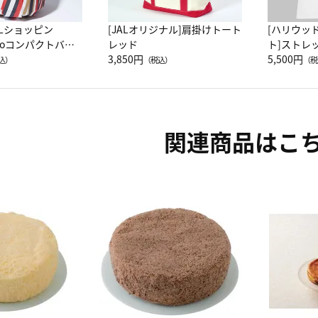
ALショッピン
[JALオリジナル]肩掛けトート
[ハリウッ
attoコンパクトバッ
レッド
ト]ストレ
JAL客室乗務員
3,850円
ーネック別
5,500円
込）
（税込）
（税
カーフ柄
関連商品はこ