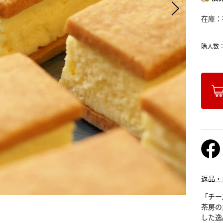
在庫
購入数
返品・
「チーズ
茶房の
した逸