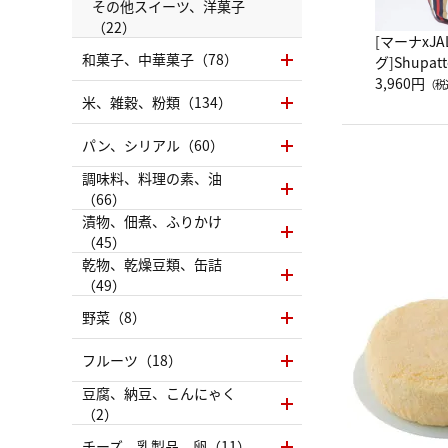
その他スイーツ、洋菓子
（22）
[マーナxJ
和菓子、中華菓子（78）
グ]Shup
グ Drop 
3,960円
（税
米、雑穀、粉類（134）
（LC）ス
パン、シリアル（60）
調味料、料理の素、油
（66）
漬物、佃煮、ふりかけ
（45）
乾物、乾燥豆類、缶詰
（49）
野菜（8）
フルーツ（18）
豆腐、納豆、こんにゃく
（2）
チーズ、乳製品、卵（11）