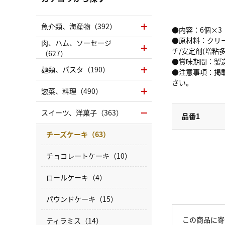
魚介類、海産物（392）
●内容：6個×3
●原材料：クリ
肉、ハム、ソーセージ
チ/安定剤(増粘
（627）
●賞味期間：製造
麺類、パスタ（190）
●注意事項：掲
さい。
惣菜、料理（490）
スイーツ、洋菓子（363）
品番1
チーズケーキ（63）
チョコレートケーキ（10）
ロールケーキ（4）
パウンドケーキ（15）
この商品に寄
ティラミス（14）