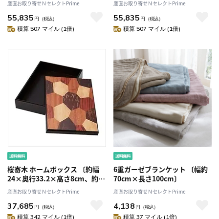
産直お取り寄せＮセレクトPrime
産直お取り寄せＮセレクトPrime
55,835
55,835
円
（税込）
円
（税込）
積算 507 マイル (1倍)
積算 507 マイル (1倍)
桜寄木 ホームボックス 〔約幅
6重ガーゼブランケット 〔幅約
24×奥行33.2×高さ8cm、約
70cm×長さ100cm〕
1.225kg〕
産直お取り寄せＮセレクトPrime
産直お取り寄せＮセレクトPrime
37,685
4,138
円
（税込）
円
（税込）
積算 342 マイル (1倍)
積算 37 マイル (1倍)