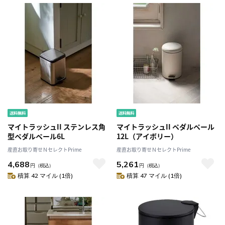
マイトラッシュII ステンレス角
マイトラッシュII ペダルペール
型ペダルペール6L
12L（アイボリー）
産直お取り寄せＮセレクトPrime
産直お取り寄せＮセレクトPrime
4,688
5,261
円
（税込）
円
（税込）
積算 42 マイル (1倍)
積算 47 マイル (1倍)