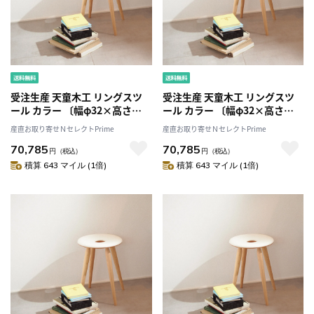
受注生産 天童木工 リングスツ
受注生産 天童木工 リングスツ
ール カラー 〔幅φ32×高さ
ール カラー 〔幅φ32×高さ
44.2×座面の高さ44.2cm〕
44.2×座面の高さ44.2cm〕
産直お取り寄せＮセレクトPrime
産直お取り寄せＮセレクトPrime
70,785
70,785
円
（税込）
円
（税込）
積算 643 マイル (1倍)
積算 643 マイル (1倍)