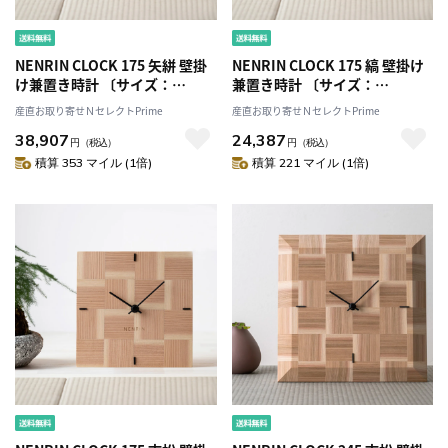
NENRIN CLOCK 175 矢絣 壁掛
NENRIN CLOCK 175 縞 壁掛け
け兼置き時計 〔サイズ：
兼置き時計 〔サイズ：
W175×H175×D40mm、補助
W175×H175×D40mm、補助
産直お取り寄せＮセレクトPrime
産直お取り寄せＮセレクトPrime
脚付き、単三電池1本〕［北海
脚付き、単三電池1本〕［北海
38,907
24,387
道・離島 配送不可］
道・離島 配送不可］
円
（税込）
円
（税込）
積算 353 マイル (1倍)
積算 221 マイル (1倍)