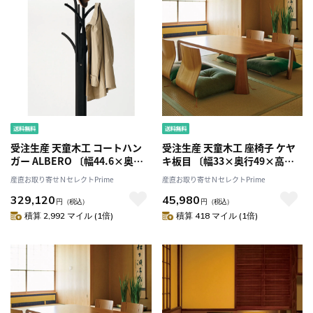
受注生産 天童木工 コートハン
受注生産 天童木工 座椅子 ケヤ
ガー ALBERO 〔幅44.6×奥行
キ板目 〔幅33×奥行49×高さ
45×高さ179.8cm〕
40×座面の高さ0.8cm〕
産直お取り寄せＮセレクトPrime
産直お取り寄せＮセレクトPrime
329,120
45,980
円
（税込）
円
（税込）
積算 2,992 マイル (1倍)
積算 418 マイル (1倍)