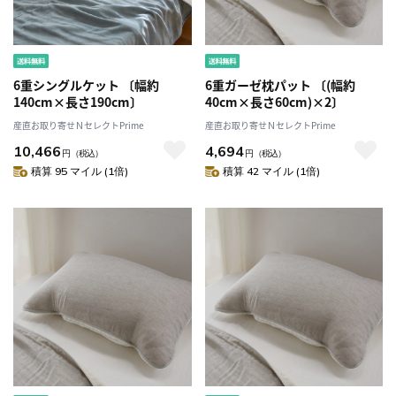
6重シングルケット 〔幅約
6重ガーゼ枕パット 〔(幅約
140cm×長さ190cm〕
40cm×長さ60cm)×2〕
産直お取り寄せＮセレクトPrime
産直お取り寄せＮセレクトPrime
10,466
4,694
円
（税込）
円
（税込）
積算 95 マイル (1倍)
積算 42 マイル (1倍)