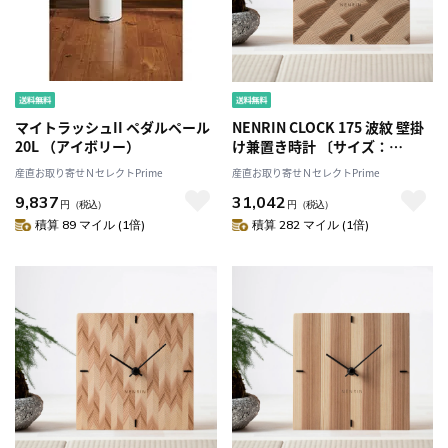
マイトラッシュII ペダルペール
NENRIN CLOCK 175 波紋 壁掛
20L （アイボリー）
け兼置き時計 〔サイズ：
W175×H175×D40mm、補助
産直お取り寄せＮセレクトPrime
産直お取り寄せＮセレクトPrime
脚付き、単三電池1本〕［北海
9,837
31,042
道・離島 配送不可］
円
（税込）
円
（税込）
積算 89 マイル (1倍)
積算 282 マイル (1倍)