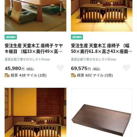
受注生産 天童木工 座椅子 ケヤ
受注生産 天童木工 座椅子 〔幅
キ板目 〔幅33×奥行49×高さ
50×奥行61.8×高さ43×座面の
40×座面の高さ0.8cm〕
高さ1.8cm〕
産直お取り寄せＮセレクトPrime
産直お取り寄せＮセレクトPrime
45,980
69,575
円
（税込）
円
（税込）
積算 418 マイル (1倍)
積算 632 マイル (1倍)