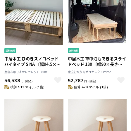
中居木工 ひのきスノコベッド
中居木工 車中泊もできるスライ
ハイタイプ S NA 〔幅94.5×長
ドベッド 180 〔幅90×長さ
さ201×高さ45.5cm、床面まで
180×高さ30cm〕［北海道・沖
産直お取り寄せＮセレクトPrime
産直お取り寄せＮセレクトPrime
の高さ36cm〕［北海道・沖
縄・離島 配送不可］
56,538
52,787
縄・離島 配送不可］
円
（税込）
円
（税込）
積算 513 マイル (1倍)
積算 479 マイル (1倍)