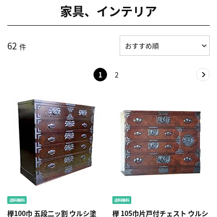
家具、インテリア
62
件
1
2
﨔100巾 五段二ッ割 ウルシ塗
﨔 105巾片戸付チェスト ウルシ