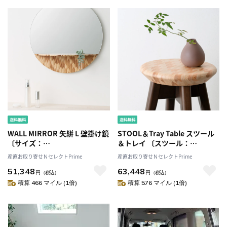
WALL MIRROR 矢絣 L 壁掛け鏡
STOOL＆Tray Table スツール
〔サイズ：
＆トレイ 〔スツール：
W500×H500×D153mm、ガ
270×270×H470mm トレイ：
産直お取り寄せＮセレクトPrime
産直お取り寄せＮセレクトPrime
ラス管付き〕［北海道・離島 配
340×340×H18mm〕［北海
51,348
63,448
送不可］
道・離島 配送不可］
円
（税込）
円
（税込）
積算 466 マイル (1倍)
積算 576 マイル (1倍)