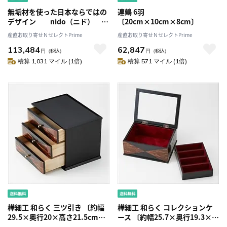
無垢材を使った日本ならではの
連鶴 6羽
デザイン nido（ニド） フ
〔20cm×10cm×8cm〕
ロアスタンド
産直お取り寄せＮセレクトPrime
産直お取り寄せＮセレクトPrime
113,484
62,847
円
（税込）
円
（税込）
積算 1,031 マイル (1倍)
積算 571 マイル (1倍)
樺細工 和らく 三ツ引き 〔約幅
樺細工 和らく コレクションケ
29.5×奥行20×高さ21.5cm、
ース 〔約幅25.7×奥行19.3×高
約2.15kg〕
さ11cm、約1.8kg〕