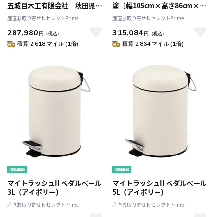
五城目木工有限会社 秋田県
塗〔幅105cm×高さ86cm×奥
引出の内部は桐材を使用。着物
行45cm〕
産直お取り寄せＮセレクトPrime
産直お取り寄せＮセレクトPrime
などの和物収納にも適していま
287,980
315,084
す
円
（税込）
円
（税込）
積算 2,618 マイル (1倍)
積算 2,864 マイル (1倍)
マイトラッシュII ペダルペール
マイトラッシュII ペダルペール
3L（アイボリー）
5L（アイボリー）
産直お取り寄せＮセレクトPrime
産直お取り寄せＮセレクトPrime