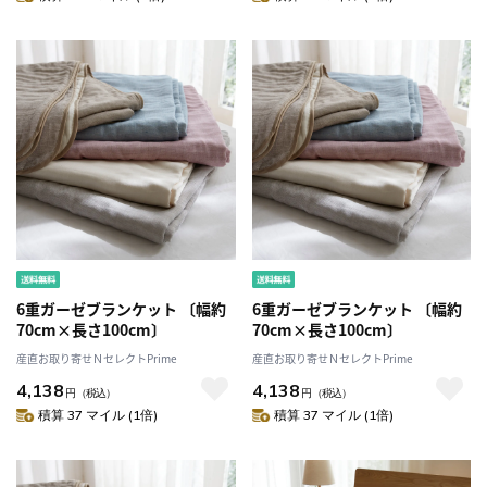
6重ガーゼブランケット 〔幅約
6重ガーゼブランケット 〔幅約
70cm×長さ100cm〕
70cm×長さ100cm〕
産直お取り寄せＮセレクトPrime
産直お取り寄せＮセレクトPrime
4,138
4,138
円
（税込）
円
（税込）
積算 37 マイル (1倍)
積算 37 マイル (1倍)