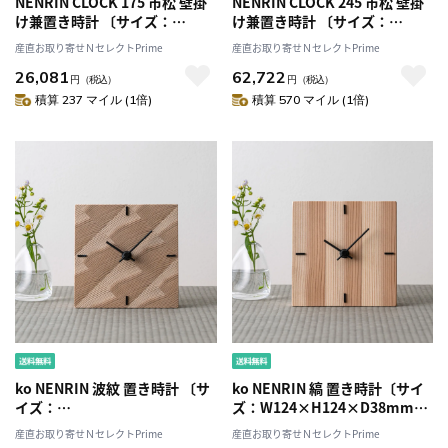
NENRIN CLOCK 175 市松 壁掛
NENRIN CLOCK 245 市松 壁掛
け兼置き時計 〔サイズ：
け兼置き時計 〔サイズ：
W175×H175×D40mm、補助
W245×H245×D40mm、補助
産直お取り寄せＮセレクトPrime
産直お取り寄せＮセレクトPrime
脚付き、単三電池1本〕［北海
脚付き、単三電池1本〕［北海
26,081
62,722
道・離島 配送不可］
道・離島 配送不可］
円
（税込）
円
（税込）
積算 237 マイル (1倍)
積算 570 マイル (1倍)
ko NENRIN 波紋 置き時計 〔サ
ko NENRIN 縞 置き時計〔サイ
イズ：
ズ：W124×H124×D38mm、
W124×H124×D38mm、単三
単三電池1本〕［北海道・離島
産直お取り寄せＮセレクトPrime
産直お取り寄せＮセレクトPrime
電池1本〕［北海道・離島 配送
配送不可］