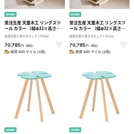
受注生産 天童木工 リングスツ
受注生産 天童木工 リングスツ
ール カラー 〔幅φ32×高さ
ール カラー 〔幅φ32×高さ
44.2×座面の高さ44.2cm〕
44.2×座面の高さ44.2cm〕
産直お取り寄せＮセレクトPrime
産直お取り寄せＮセレクトPrime
70,785
70,785
円
（税込）
円
（税込）
積算 643 マイル (1倍)
積算 643 マイル (1倍)