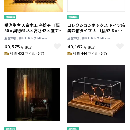
受注生産 天童木工 座椅子 〔幅
コレクションボックス ドイツ箱
50×奥行61.8×高さ43×座面の
美咲箱タイプ 大 〔幅92.8×奥
高さ1.8cm〕
行42.5×高さ8.5cm〕
産直お取り寄せＮセレクトPrime
産直お取り寄せＮセレクトPrime
69,575
49,162
円
（税込）
円
（税込）
積算 632 マイル (1倍)
積算 446 マイル (1倍)