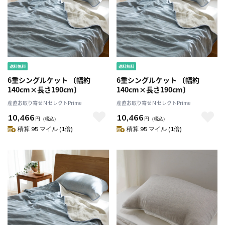
6重シングルケット 〔幅約
6重シングルケット 〔幅約
140cm×長さ190cm〕
140cm×長さ190cm〕
産直お取り寄せＮセレクトPrime
産直お取り寄せＮセレクトPrime
10,466
10,466
円
（税込）
円
（税込）
積算 95 マイル (1倍)
積算 95 マイル (1倍)