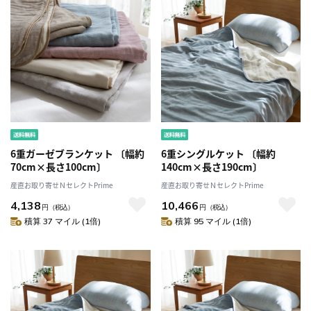
6重ガーゼブランケット 〔幅約
6重シングルケット 〔幅約
70cm×長さ100cm〕
140cm×長さ190cm〕
産直お取り寄せＮセレクトPrime
産直お取り寄せＮセレクトPrime
4,138
10,466
円
（税込）
円
（税込）
積算 37 マイル (1倍)
積算 95 マイル (1倍)