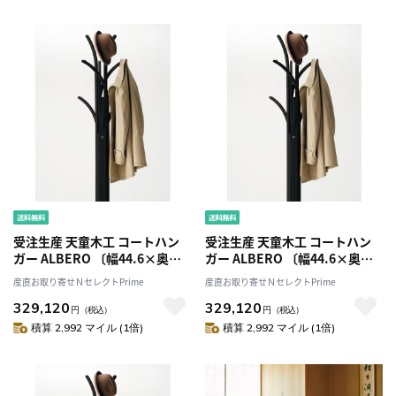
受注生産 天童木工 コートハン
受注生産 天童木工 コートハン
ガー ALBERO 〔幅44.6×奥行
ガー ALBERO 〔幅44.6×奥行
45×高さ179.8cm〕
45×高さ179.8cm〕
産直お取り寄せＮセレクトPrime
産直お取り寄せＮセレクトPrime
329,120
329,120
円
（税込）
円
（税込）
積算 2,992 マイル (1倍)
積算 2,992 マイル (1倍)