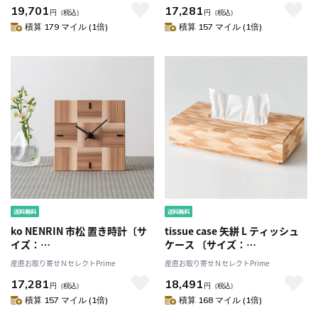
19,701
17,281
不可］
円
（税込）
円
（税込）
積算 179 マイル (1倍)
積算 157 マイル (1倍)
ko NENRIN 市松 置き時計〔サ
tissue case 矢絣 L ティッシュ
イズ：
ケース 〔サイズ：
W124×H124×D38mm、単三
W271×D147×H44mm〕［北
産直お取り寄せＮセレクトPrime
産直お取り寄せＮセレクトPrime
電池1本〕［北海道・離島 配送
海道・離島 配送不可］
17,281
18,491
不可］
円
（税込）
円
（税込）
積算 157 マイル (1倍)
積算 168 マイル (1倍)