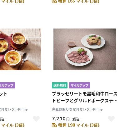
 マイル (3倍)
積算 165 マイル (3倍)
ット
ブラッセリートモ黒毛和牛ロース
トビーフとグリルドポークステー
キ
ＮセレクトPrime
産直お取り寄せＮセレクトPrime
7,210
税込）
円
（税込）
 マイル (3倍)
積算 198 マイル (3倍)