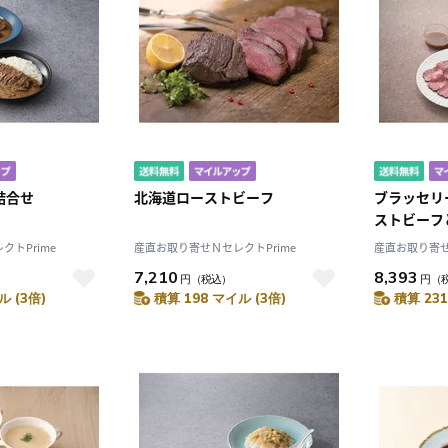
詰合せ
北海道ローストビーフ
ブラッセリ
ストビーフ
トPrime
産直お取り寄せＮセレクトPrime
産直お取り寄せ
7,210
8,393
円
（税込）
円
（
ル (3倍)
積算 198 マイル (3倍)
積算 231