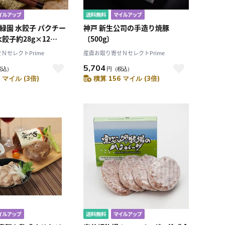
緑園 水餃子 パクチー
神戸 新生公司の手造り焼豚
水餃子約28g×12
〔500g〕
パクチー水餃子約
ＮセレクトPrime
産直お取り寄せＮセレクトPrime
)×2〕
5,704
税込）
円
（税込）
 マイル (3倍)
積算 156 マイル (3倍)