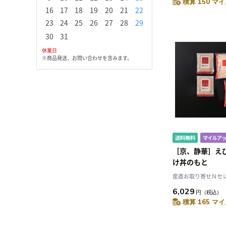
積算 150 マイ
16
17
18
19
20
21
22
20
21
22
23
2
23
24
25
26
27
28
29
27
28
29
30
30
31
休業日
※商品発送、お問い合わせを含みます。
［京、静華］え
け丼のもと
産直お取り寄せＮセレク
6,029
円
（税込）
積算 165 マイ