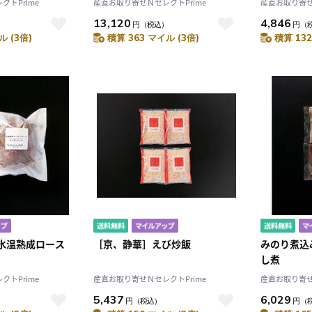
トPrime
産直お取り寄せＮセレクトPrime
産直お取り寄せ
13,120
4,846
円
（税込）
円
（
ル (3倍)
積算 363 マイル (3倍)
積算 132
10
2026.10
月
2026.11
 氷温熟成ロース
［京、静華］えび炒飯
みのり煮込
木
金
土
日
月
火
水
木
金
土
し煮
4
5
1
2
3
トPrime
産直お取り寄せＮセレクトPrime
産直お取り寄せ
0
11
12
4
5
6
7
8
9
10
5,437
6,029
円
（税込）
円
（
7
18
19
11
12
13
14
15
16
17