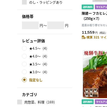
のし・ラッピングあり
陳建一 フカヒレ
価格帯
〔250g×7〕
円
～
円
産直お取り寄せＮセレク
11,559
円
（税込
積算 321 マイ
レビュー評価
★4.5～（4）
★4.0～（4）
★3.5～（4）
★3.0～（4）
指定なし
カテゴリ
肉惣菜、料理（169）