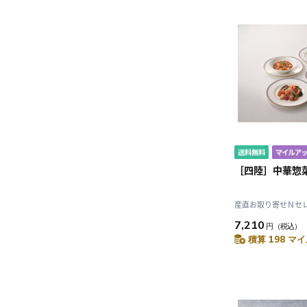
［四陸］中華惣
産直お取り寄せＮセレク
7,210
円
（税込）
積算 198 マイ