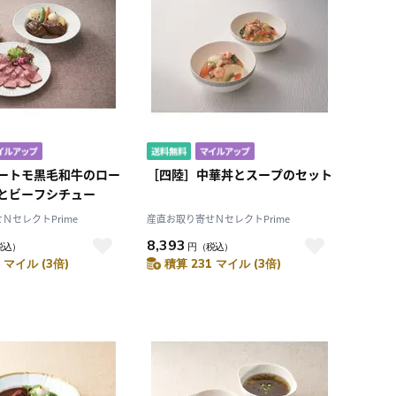
ートモ黒毛和牛のロー
［四陸］中華丼とスープのセット
とビーフシチュー
ＮセレクトPrime
産直お取り寄せＮセレクトPrime
8,393
税込）
円
（税込）
 マイル (3倍)
積算 231 マイル (3倍)