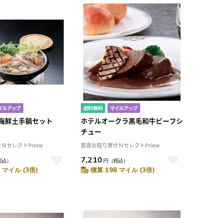
海鮮土手鍋セット
ホテルオークラ黒毛和牛ビーフシ
チュー
ＮセレクトPrime
産直お取り寄せＮセレクトPrime
7,210
税込）
円
（税込）
 マイル (3倍)
積算 198 マイル (3倍)