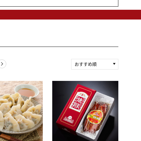
おすすめ順
新着順
積算マイル率（高い
順）
人気順
レビュー件数（多い
順）
レビュー評価（高い
順）
価格（安い順）
価格（高い順）