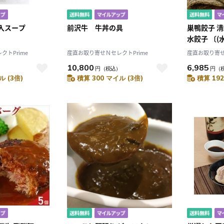
入スープ
前沢牛 牛丼の具
巣鴨餃子 清
水餃子 〔(
個)×2・(
トPrime
産直お取り寄せＮセレクトPrime
産直お取り寄せ
28g×12個
10,800
6,985
）
円
（税込）
円
（
ル (3倍)
積算 300 マイル (3倍)
積算 192