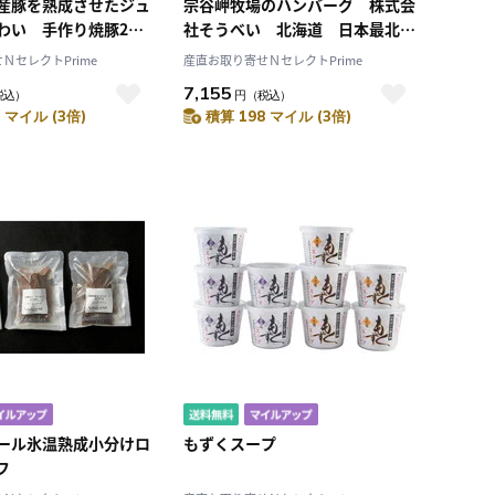
産豚を熟成させたジュ
宗谷岬牧場のハンバーグ 株式会
わい 手作り焼豚2本
社そうべい 北海道 日本最北の
屋本舗・石川県
牧場の牧草で育った牛肉や北海道
ＮセレクトPrime
産直お取り寄せＮセレクトPrime
産素材で作ったやわらかハンバー
7,155
税込）
円
（税込）
グ
 マイル (3倍)
積算 198 マイル (3倍)
ール氷温熟成小分けロ
もずくスープ
フ