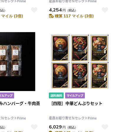
ＮセレクトPrime
産直お取り寄せＮセレクトPrime
4,254
税込）
円
（税込）
 マイル (3倍)
積算 117 マイル (3倍)
みハンバーグ・牛肉蒸
［四陸］中華どんぶりセット
ＮセレクトPrime
産直お取り寄せＮセレクトPrime
6,029
税込）
円
（税込）