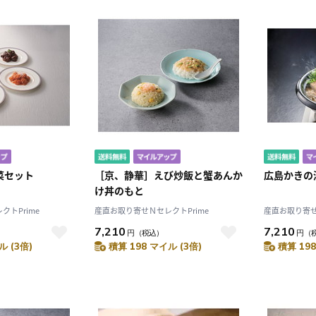
菜セット
［京、静華］えび炒飯と蟹あんか
広島かきの
け丼のもと
トPrime
産直お取り寄せＮセレクトPrime
産直お取り寄せ
7,210
7,210
円
（税込）
円
（
ル (3倍)
積算 198 マイル (3倍)
積算 198