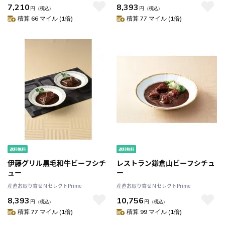
7,210
8,393
円
（税込）
円
（税込）
積算 66 マイル (1倍)
積算 77 マイル (1倍)
伊藤グリル黒毛和牛ビーフシチ
レストラン鎌倉山ビーフシチュ
ュー
ー
産直お取り寄せＮセレクトPrime
産直お取り寄せＮセレクトPrime
8,393
10,756
円
（税込）
円
（税込）
積算 77 マイル (1倍)
積算 99 マイル (1倍)