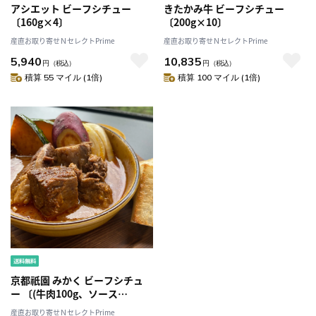
アシエット ビーフシチュー
きたかみ牛 ビーフシチュー
〔160g×4〕
〔200g×10〕
産直お取り寄せＮセレクトPrime
産直お取り寄せＮセレクトPrime
5,940
10,835
円
（税込）
円
（税込）
積算 55 マイル (1倍)
積算 100 マイル (1倍)
京都祇園 みかく ビーフシチュ
ー 〔(牛肉100g、ソース
150g)×6〕
産直お取り寄せＮセレクトPrime