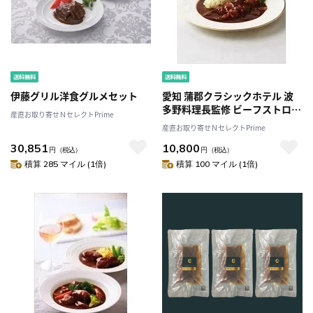
伊藤グリル洋食グルメセット
愛知 蒲郡クラシックホテル 波
多野料理長監修 ビーフストロガ
産直お取り寄せＮセレクトPrime
ノフ 4袋〔180g×4 〕
産直お取り寄せＮセレクトPrime
30,851
10,800
円
（税込）
円
（税込）
積算 285 マイル (1倍)
積算 100 マイル (1倍)