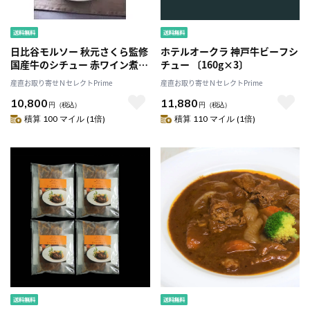
日比谷モルソー 秋元さくら監修
ホテルオークラ 神戸牛ビーフシ
国産牛のシチュー 赤ワイン煮込
チュー 〔160g×3〕
み計4個〔ビーフシチュー
産直お取り寄せＮセレクトPrime
産直お取り寄せＮセレクトPrime
200g×2、赤ワイン煮込み
10,800
11,880
150g×2〕
円
（税込）
円
（税込）
積算 100 マイル (1倍)
積算 110 マイル (1倍)