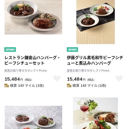
レストラン鎌倉山ハンバーグ・
伊藤グリル黒毛和牛ビーフシチ
ビーフシチューセット
ューと煮込みハンバーグ
産直お取り寄せＮセレクトPrime
産直お取り寄せＮセレクトPrime
15,484
15,484
円
（税込）
円
（税込）
積算 143 マイル (1倍)
積算 143 マイル (1倍)