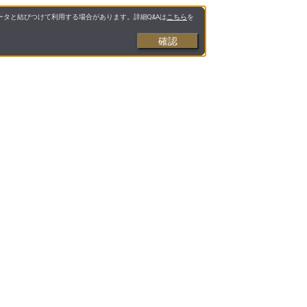
タと結びつけて利用する場合があります。詳細Q&Aは
こちら
を
確認
お支払いについて
送料について
営業日について