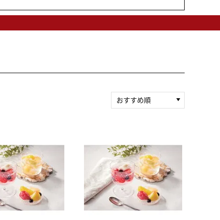
おすすめ順
新着順
積算マイル率（高い
順）
人気順
レビュー件数（多い
順）
レビュー評価（高い
順）
価格（安い順）
価格（高い順）