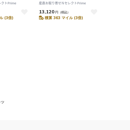
トPrime
産直お取り寄せＮセレクトPrime
13,120
）
円
（税込）
ル (3倍)
積算 363 マイル (3倍)
ーツ