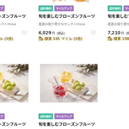
ーズンフルーツ
旬を楽しむフローズンフルーツ
旬を楽しむ
トPrime
産直お取り寄せＮセレクトPrime
産直お取り寄せ
6,029
7,210
円
（税込）
円
（
ル (3倍)
積算 165 マイル (3倍)
積算 198
10
2026.10
月
2026.11
木
金
土
日
月
火
水
木
金
土
4
5
1
2
3
0
11
12
4
5
6
7
8
9
10
7
18
19
11
12
13
14
15
16
17
4
25
26
18
19
20
21
22
23
24
25
26
27
28
29
30
31
ーズンフルーツ
旬を楽しむフローズンフルーツ