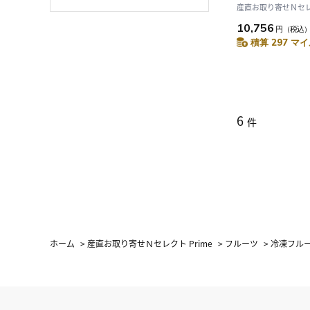
産直お取り寄せＮセレク
10,756
円
（税込
積算 297 マイ
6
件
ホーム
>
産直お取り寄せＮセレクト Prime
>
フルーツ
>
冷凍フル