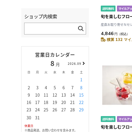
ショップ内検索
旬を楽しむフロ
産直お取り寄せＮセレク
4,846
円
（税込）
積算 132 マイ
営業日カレンダー
8
9
月
2026.09
月
日
月
火
水
木
金
土
日
月
火
水
1
1
2
3
2
3
4
5
6
7
8
6
7
8
9
1
9
10
11
12
13
14
15
13
14
15
16
1
16
17
18
19
20
21
22
20
21
22
23
2
23
24
25
26
27
28
29
27
28
29
30
30
31
休業日
旬を楽しむフロ
※商品発送、お問い合わせを含みます。