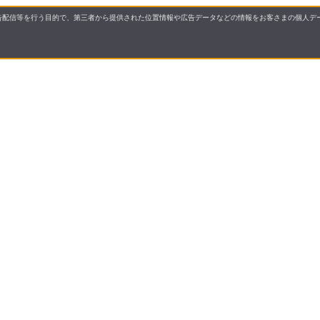
配信等を行う目的で、第三者から提供された位置情報や広告データなどの情報をお客さまの個人デー
要
プライバシーポリシー
について
配送について
セル・返品・交換について
保証・修理について
合わせ先
特商法に基づく表示