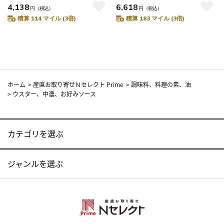
4,138
6,618
円
（税込）
円
（税込）
積算 114 マイル (3倍)
積算 183 マイル (3倍)
ホーム
>
産直お取り寄せＮセレクト Prime
>
調味料、料理の素、油
>
ウスター、中濃、お好みソース
カテゴリを選ぶ
ジャンルを選ぶ