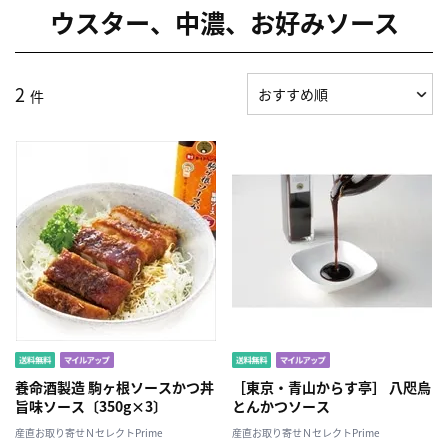
ウスター、中濃、お好みソース
2
件
養命酒製造 駒ヶ根ソースかつ丼
［東京・青山からす亭］ 八咫烏
旨味ソース〔350g×3〕
とんかつソース
産直お取り寄せＮセレクトPrime
産直お取り寄せＮセレクトPrime