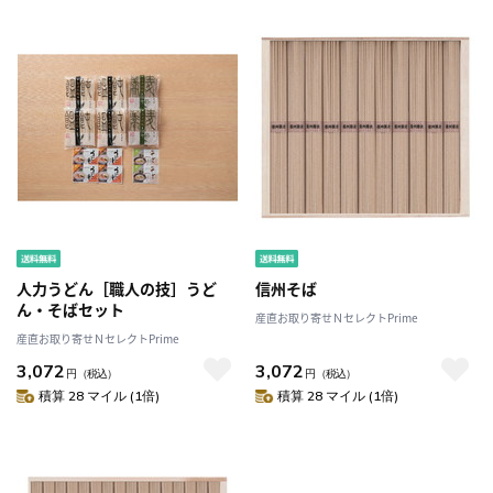
人力うどん［職人の技］うど
信州そば
ん・そばセット
産直お取り寄せＮセレクトPrime
産直お取り寄せＮセレクトPrime
3,072
3,072
円
（税込）
円
（税込）
積算 28 マイル (1倍)
積算 28 マイル (1倍)