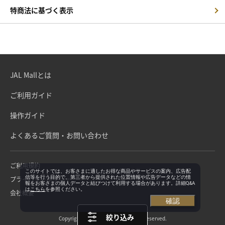
特商法に基づく表示
JAL Mallとは
ご利用ガイド
操作ガイド
よくあるご質問・お問い合わせ
ご利用規約
このサイトでは、お客さまに適したお得な商品やサービスの案内、広告配
信等を行う目的で、第三者から提供された位置情報や広告データなどの情
プライバシーポリシー
報をお客さまの個人データと結びつけて利用する場合があります。詳細Q&A
は
こちら
を参照ください。
会社概要
確認
絞り込み
Copyright©Japan Airlines. All rights reserved.