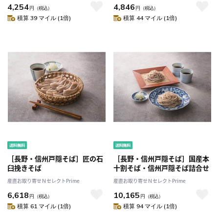
4,254
4,846
円
（税込）
円
（税込）
積算 39 マイル (1倍)
積算 44 マイル (1倍)
［長野・信州戸隠そば］匠の石
［長野・信州戸隠そば］国産本
臼挽きそば
十割そば・信州戸隠そば詰合せ
産直お取り寄せＮセレクトPrime
産直お取り寄せＮセレクトPrime
6,618
10,165
円
（税込）
円
（税込）
積算 61 マイル (1倍)
積算 94 マイル (1倍)