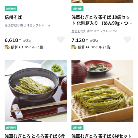
信州そば
浅草むぎとろ 茶そば 10袋セッ
ト 化粧箱入り 〔めん90g・つゆ
産直お取り寄せＮセレクトPrime
27.5g×各10〕
産直お取り寄せＮセレクトPrime
6,618
7,128
円
（税込）
円
（税込）
積算 61 マイル (1倍)
積算 66 マイル (1倍)
浅草むぎとろ とろろ茶そば 6食
浅草むぎとろ 茶そば 8袋セット