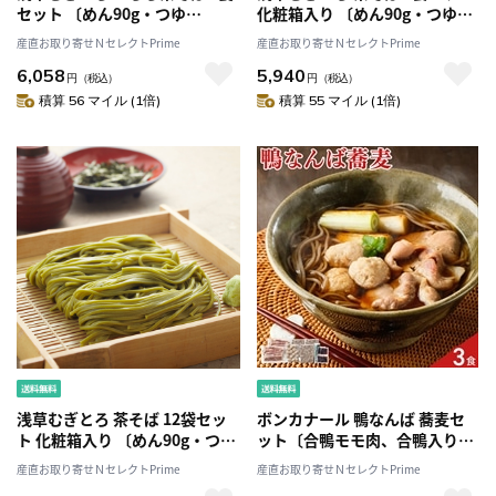
セット 〔めん90g・つゆ
化粧箱入り 〔めん90g・つゆ
27.5g・とろろ50g×各6〕
27.5g×各8〕
産直お取り寄せＮセレクトPrime
産直お取り寄せＮセレクトPrime
6,058
5,940
円
（税込）
円
（税込）
積算 56 マイル (1倍)
積算 55 マイル (1倍)
浅草むぎとろ 茶そば 12袋セッ
ボンカナール 鴨なんば 蕎麦セ
ト 化粧箱入り 〔めん90g・つゆ
ット〔合鴨モモ肉、合鴨入りつ
27.5g×各12〕
くね、麺、鴨だし〕
産直お取り寄せＮセレクトPrime
産直お取り寄せＮセレクトPrime