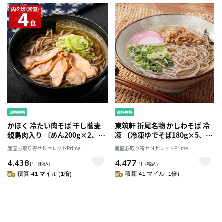
かほく 冷たい肉そば 干し蕎麦
東筑軒 折尾名物 かしわそば 冷
親鳥肉入り 〔めん200g×2、た
凍 〔冷凍ゆでそば180g×5、か
れ180g×4〕
しわ肉20g×5、だし25ml×5〕
産直お取り寄せＮセレクトPrime
産直お取り寄せＮセレクトPrime
4,438
4,477
円
（税込）
円
（税込）
積算 41 マイル (1倍)
積算 41 マイル (1倍)