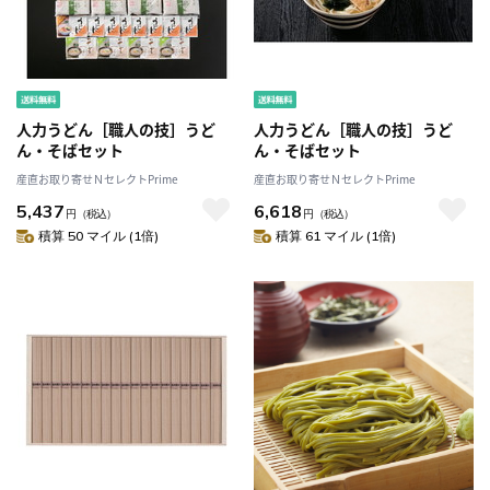
人力うどん［職人の技］うど
人力うどん［職人の技］うど
ん・そばセット
ん・そばセット
産直お取り寄せＮセレクトPrime
産直お取り寄せＮセレクトPrime
5,437
6,618
円
（税込）
円
（税込）
積算 50 マイル (1倍)
積算 61 マイル (1倍)