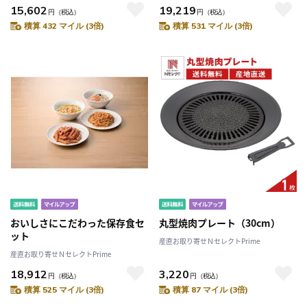
15,602
19,219
円
（税込）
円
（税込）
積算 432 マイル (3倍)
積算 531 マイル (3倍)
おいしさにこだわった保存食セ
丸型焼肉プレート（30cm）
ット
産直お取り寄せＮセレクトPrime
産直お取り寄せＮセレクトPrime
18,912
3,220
円
（税込）
円
（税込）
積算 525 マイル (3倍)
積算 87 マイル (3倍)