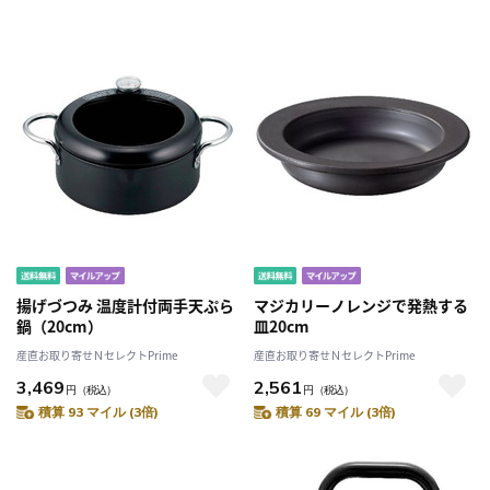
揚げづつみ 温度計付両手天ぷら
マジカリーノレンジで発熱する
鍋（20cm）
皿20cm
産直お取り寄せＮセレクトPrime
産直お取り寄せＮセレクトPrime
3,469
2,561
円
（税込）
円
（税込）
積算 93 マイル (3倍)
積算 69 マイル (3倍)