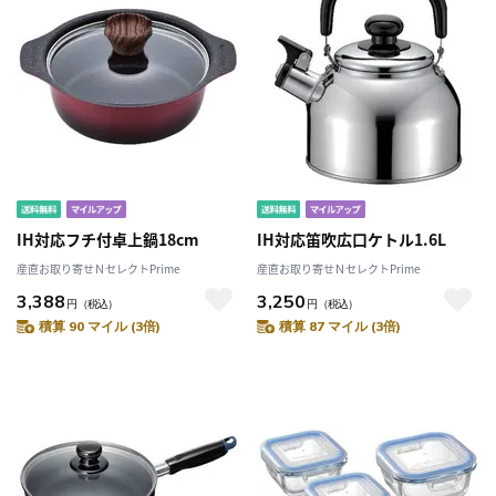
IH対応フチ付卓上鍋18cm
IH対応笛吹広口ケトル1.6L
産直お取り寄せＮセレクトPrime
産直お取り寄せＮセレクトPrime
3,388
3,250
円
（税込）
円
（税込）
積算 90 マイル (3倍)
積算 87 マイル (3倍)