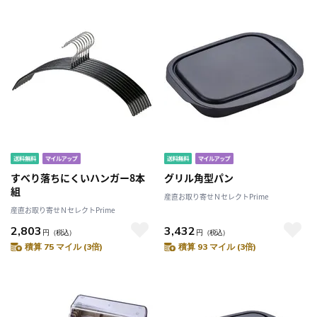
すべり落ちにくいハンガー8本
グリル角型パン
組
産直お取り寄せＮセレクトPrime
産直お取り寄せＮセレクトPrime
2,803
3,432
円
（税込）
円
（税込）
積算 75 マイル (3倍)
積算 93 マイル (3倍)