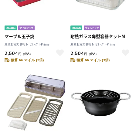
マーブル玉子焼
耐熱ガラス角型容器セットM
産直お取り寄せＮセレクトPrime
産直お取り寄せＮセレクトPrime
2,504
2,504
円
（税込）
円
（税込）
積算 66 マイル (3倍)
積算 66 マイル (3倍)