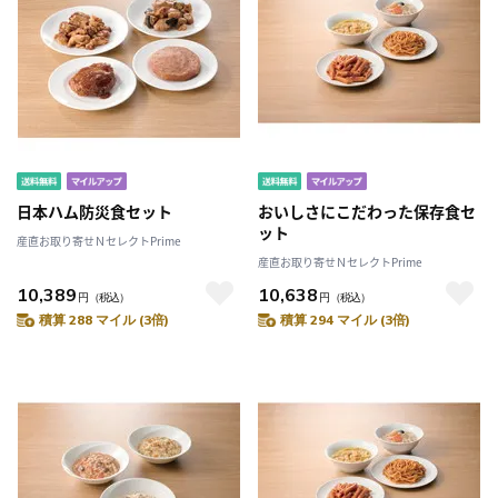
日本ハム防災食セット
おいしさにこだわった保存食セ
ット
産直お取り寄せＮセレクトPrime
産直お取り寄せＮセレクトPrime
10,389
10,638
円
（税込）
円
（税込）
積算 288 マイル (3倍)
積算 294 マイル (3倍)