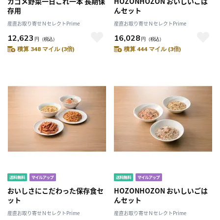
カゴメ野菜一日これ一本 長期保
HOZONHOZON おいしいごは
存用
んセット
産直お取り寄せＮセレクトPrime
産直お取り寄せＮセレクトPrime
12,623
16,028
円
（税込）
円
（税込）
積算 348 マイル (3倍)
積算 444 マイル (3倍)
おいしさにこだわった保存食セ
HOZONHOZON おいしいごは
ット
んセット
産直お取り寄せＮセレクトPrime
産直お取り寄せＮセレクトPrime