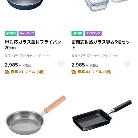
IH対応ガラス蓋付フライパン
密閉式耐熱ガラス容器3個セッ
20cm
ト
産直お取り寄せＮセレクトPrime
産直お取り寄せＮセレクトPrime
2,985
2,985
円
（税込）
円
（税込）
積算 81 マイル (3倍)
積算 81 マイル (3倍)