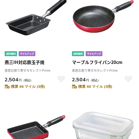
燕三IH対応鉄玉子焼
マーブルフライパン20cm
産直お取り寄せＮセレクトPrime
産直お取り寄せＮセレクトPrime
2,504
2,504
円
（税込）
円
（税込）
積算 66 マイル (3倍)
積算 66 マイル (3倍)