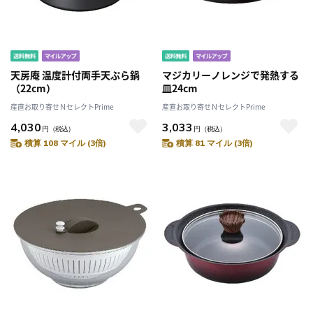
天房庵 温度計付両手天ぷら鍋
マジカリーノレンジで発熱する
（22cm）
皿24cm
産直お取り寄せＮセレクトPrime
産直お取り寄せＮセレクトPrime
4,030
3,033
円
（税込）
円
（税込）
積算 108 マイル (3倍)
積算 81 マイル (3倍)