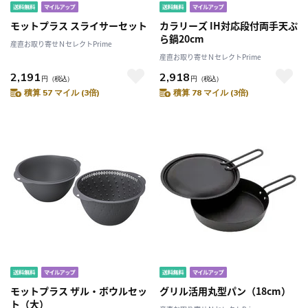
モットプラス スライサーセット
カラリーズ IH対応段付両手天ぷ
ら鍋20cm
産直お取り寄せＮセレクトPrime
産直お取り寄せＮセレクトPrime
2,191
2,918
円
（税込）
円
（税込）
積算 57 マイル (3倍)
積算 78 マイル (3倍)
モットプラス ザル・ボウルセッ
グリル活用丸型パン（18cm）
ト（大）