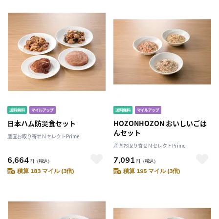
日本ハム防災食セット
HOZONHOZON おいしいごは
んセット
産直お取り寄せＮセレクトPrime
産直お取り寄せＮセレクトPrime
6,664
7,091
円
（税込）
円
（税込）
積算 183 マイル (3倍)
積算 195 マイル (3倍)