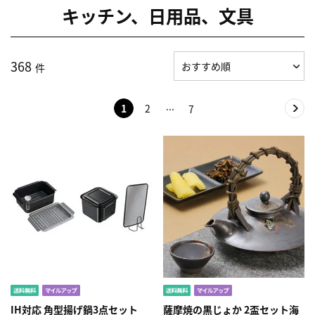
キッチン、日用品、文具
368
件
1
2
7
IH対応 角型揚げ鍋3点セット
薩摩焼の黒じょか 2盃セット海