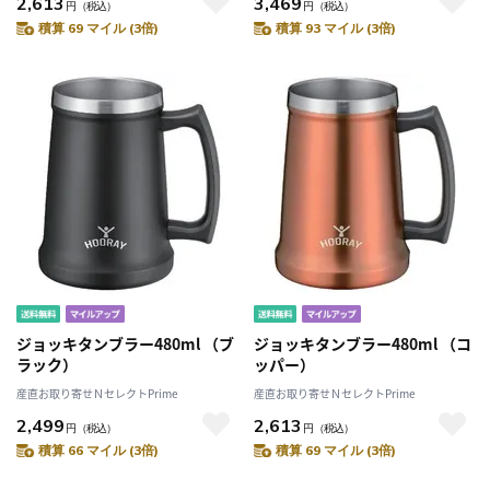
2,613
3,469
円
（税込）
円
（税込）
積算 69 マイル (3倍)
積算 93 マイル (3倍)
ジョッキタンブラー480ml （ブ
ジョッキタンブラー480ml （コ
ラック）
ッパー）
産直お取り寄せＮセレクトPrime
産直お取り寄せＮセレクトPrime
2,499
2,613
円
（税込）
円
（税込）
積算 66 マイル (3倍)
積算 69 マイル (3倍)