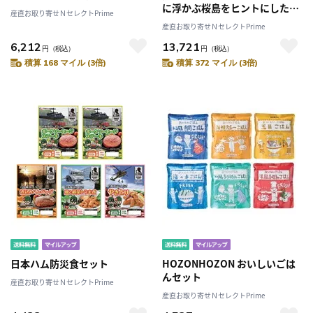
に浮かぶ桜島をヒントにした焼
産直お取り寄せＮセレクトPrime
酎の器 長太郎焼窯元・鹿児島県
産直お取り寄せＮセレクトPrime
6,212
13,721
円
（税込）
円
（税込）
積算 168 マイル (3倍)
積算 372 マイル (3倍)
日本ハム防災食セット
HOZONHOZON おいしいごは
んセット
産直お取り寄せＮセレクトPrime
産直お取り寄せＮセレクトPrime