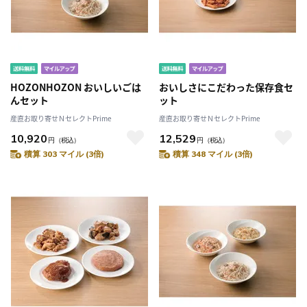
HOZONHOZON おいしいごは
おいしさにこだわった保存食セ
んセット
ット
産直お取り寄せＮセレクトPrime
産直お取り寄せＮセレクトPrime
10,920
12,529
円
（税込）
円
（税込）
積算 303 マイル (3倍)
積算 348 マイル (3倍)