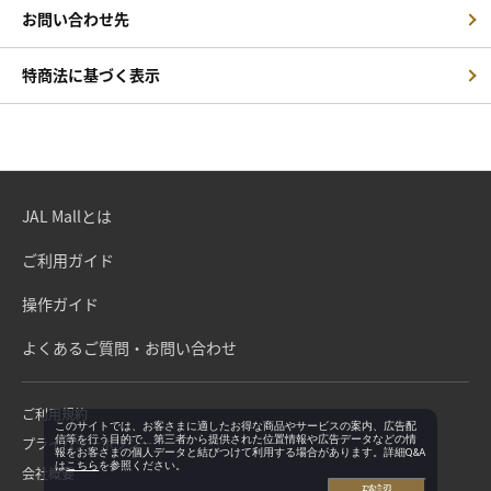
お問い合わせ先
特商法に基づく表示
JAL Mallとは
ご利用ガイド
操作ガイド
よくあるご質問・お問い合わせ
ご利用規約
このサイトでは、お客さまに適したお得な商品やサービスの案内、広告配
信等を行う目的で、第三者から提供された位置情報や広告データなどの情
プライバシーポリシー
報をお客さまの個人データと結びつけて利用する場合があります。詳細Q&A
は
こちら
を参照ください。
会社概要