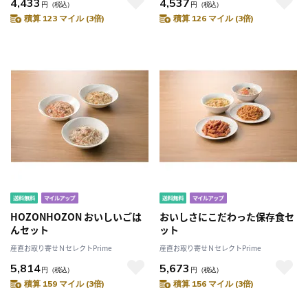
4,433
4,537
円
（税込）
円
（税込）
積算 123 マイル (3倍)
積算 126 マイル (3倍)
HOZONHOZON おいしいごは
おいしさにこだわった保存食セ
んセット
ット
産直お取り寄せＮセレクトPrime
産直お取り寄せＮセレクトPrime
5,814
5,673
円
（税込）
円
（税込）
積算 159 マイル (3倍)
積算 156 マイル (3倍)