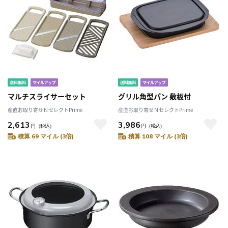
マルチスライサーセット
グリル角型パン 敷板付
産直お取り寄せＮセレクトPrime
産直お取り寄せＮセレクトPrime
2,613
3,986
円
（税込）
円
（税込）
積算 69 マイル (3倍)
積算 108 マイル (3倍)