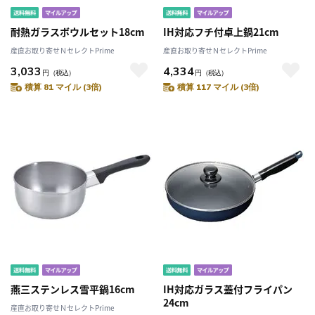
耐熱ガラスボウルセット18cm
IH対応フチ付卓上鍋21cm
産直お取り寄せＮセレクトPrime
産直お取り寄せＮセレクトPrime
3,033
4,334
円
（税込）
円
（税込）
積算 81 マイル (3倍)
積算 117 マイル (3倍)
燕三ステンレス雪平鍋16cm
IH対応ガラス蓋付フライパン
24cm
産直お取り寄せＮセレクトPrime