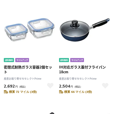
密閉式耐熱ガラス容器2個セッ
IH対応ガラス蓋付フライパン
ト
18cm
産直お取り寄せＮセレクトPrime
産直お取り寄せＮセレクトPrime
2,692
2,504
円
（税込）
円
（税込）
積算 72 マイル (3倍)
積算 66 マイル (3倍)