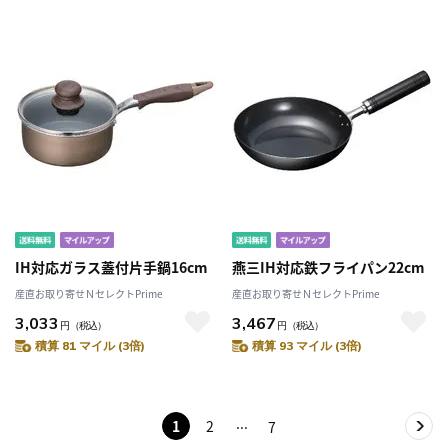
IH対応ガラス蓋付片手鍋16cm
燕三IH対応鉄フライパン22cm
産直お取り寄せＮセレクトPrime
産直お取り寄せＮセレクトPrime
3,033
3,467
円
（税込）
円
（税込）
積算 81 マイル (3倍)
積算 93 マイル (3倍)
1
2
7