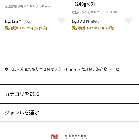
〔240g×3〕
産直お取り寄せＮセレクトPrime
産直お取り寄せＮセレクトPrime
6,355
5,372
円
（税込）
円
（税込）
積算 174 マイル (3倍)
積算 147 マイル (3倍)
ホーム
>
産直お取り寄せＮセレクト Prime
>
魚介類、海産物
>
エビ
カテゴリを選ぶ
ジャンルを選ぶ