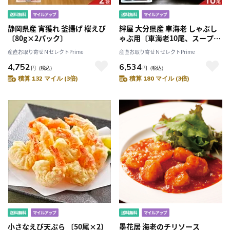
静岡県産 宵獲れ 釜揚げ 桜えび
絆屋 大分県産 車海老 しゃぶし
〔80g×2パック〕
ゃぶ用〔車海老10尾、スープ、
ポン酢、薬味〕
産直お取り寄せＮセレクトPrime
産直お取り寄せＮセレクトPrime
4,752
6,534
円
（税込）
円
（税込）
積算 132 マイル (3倍)
積算 180 マイル (3倍)
小さなえび天ぷら 〔50尾×2〕
墨花居 海老のチリソース