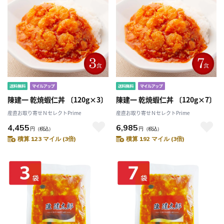
陳建一 乾焼蝦仁丼 〔120g×3〕
陳建一 乾焼蝦仁丼 〔120g×7〕
産直お取り寄せＮセレクトPrime
産直お取り寄せＮセレクトPrime
4,455
6,985
円
（税込）
円
（税込）
積算 123 マイル (3倍)
積算 192 マイル (3倍)