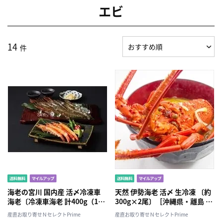
エビ
14
件
海老の宮川 国内産 活〆冷凍車
天然 伊勢海老 活〆 生冷凍 〔約
海老〔冷凍車海老 計400g（18
300g×2尾〕［沖縄県・離島 配
～24尾）〕
送不可］
産直お取り寄せＮセレクトPrime
産直お取り寄せＮセレクトPrime