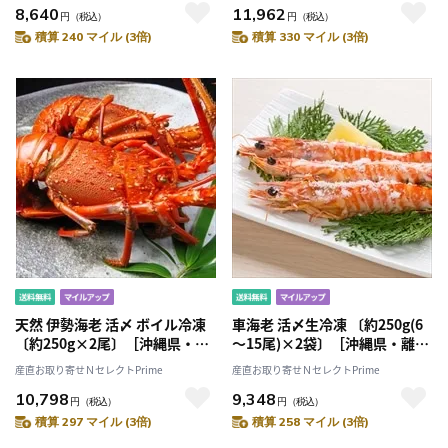
8,640
11,962
円
（税込）
円
（税込）
積算 240 マイル (3倍)
積算 330 マイル (3倍)
天然 伊勢海老 活〆 ボイル冷凍
車海老 活〆生冷凍 〔約250g(6
〔約250g×2尾〕［沖縄県・離
～15尾)×2袋〕［沖縄県・離島
島 配送不可］
配送不可］
産直お取り寄せＮセレクトPrime
産直お取り寄せＮセレクトPrime
10,798
9,348
円
（税込）
円
（税込）
積算 297 マイル (3倍)
積算 258 マイル (3倍)