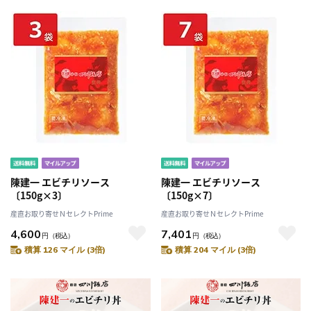
陳建一 エビチリソース
陳建一 エビチリソース
〔150g×3〕
〔150g×7〕
産直お取り寄せＮセレクトPrime
産直お取り寄せＮセレクトPrime
4,600
7,401
円
（税込）
円
（税込）
積算 126 マイル (3倍)
積算 204 マイル (3倍)