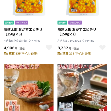
陳建太郎 おかずエビチリ
陳建太郎 おかずエビチリ
〔150g×3〕
〔150g×7〕
産直お取り寄せＮセレクトPrime
産直お取り寄せＮセレクトPrime
4,906
8,232
円
（税込）
円
（税込）
積算 135 マイル (3倍)
積算 228 マイル (3倍)