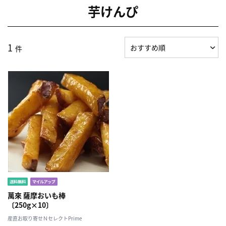
芋けんぴ
1
件
萬來 薩摩おいも棒
〔250g×10〕
産直お取り寄せＮセレクトPrime