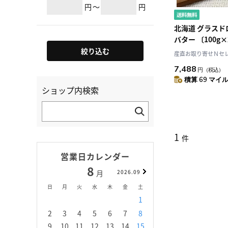
円
～
円
北海道 グラス
バター 〔100g
絞り込む
産直お取り寄せＮセレク
7,488
円
（税込）
積算 69 マイル 
ショップ内検索
1
件
営業日カレンダー
8
9
月
2026.09
月
日
月
火
水
木
金
土
日
月
火
水
1
1
2
3
2
3
4
5
6
7
8
6
7
8
9
1
9
10
11
12
13
14
15
13
14
15
16
1