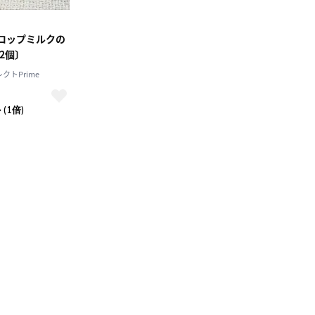
ドロップミルクの
×2個〕
トPrime
(1倍)
10
2026.10
月
2026.11
木
金
土
日
月
火
水
木
金
土
4
5
1
2
3
0
11
12
4
5
6
7
8
9
10
7
18
19
11
12
13
14
15
16
17