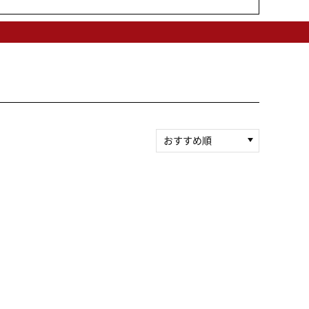
おすすめ順
新着順
積算マイル率（高い
順）
人気順
レビュー件数（多い
順）
レビュー評価（高い
順）
価格（安い順）
価格（高い順）