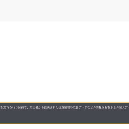
配信等を行う目的で、第三者から提供された位置情報や広告データなどの情報をお客さまの個人デー