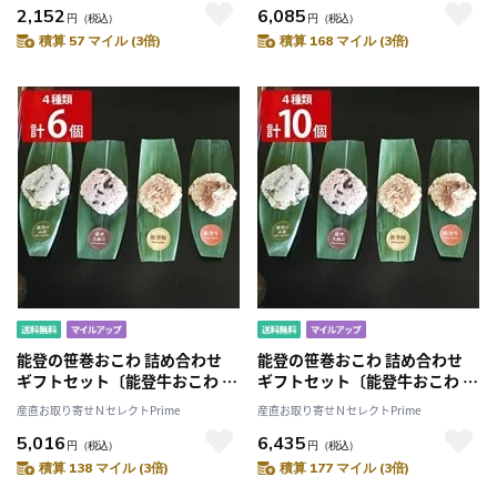
2,152
6,085
円
（税込）
円
（税込）
積算 57 マイル (3倍)
積算 168 マイル (3倍)
能登の笹巻おこわ 詰め合わせ
能登の笹巻おこわ 詰め合わせ
ギフトセット〔能登牛おこわ 他
ギフトセット〔能登牛おこわ 他
全4種計6個 各90g〕
全4種計10個 各90g〕
産直お取り寄せＮセレクトPrime
産直お取り寄せＮセレクトPrime
5,016
6,435
円
（税込）
円
（税込）
積算 138 マイル (3倍)
積算 177 マイル (3倍)