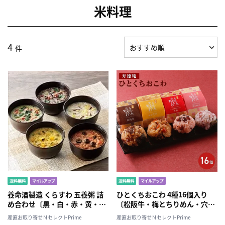
米料理
4
件
養命酒製造 くらすわ 五養粥 詰
ひとくちおこわ 4種16個入り
め合わせ〔黒・白・赤・黄・
〔松阪牛・梅とちりめん・穴
緑〕
子・赤飯 各50g×4〕［沖縄・
産直お取り寄せＮセレクトPrime
産直お取り寄せＮセレクトPrime
離島 お届け不可］