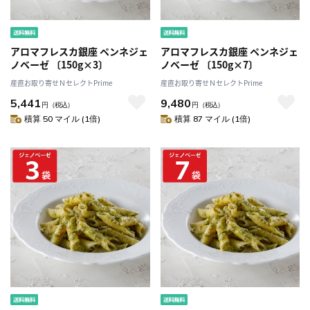
アロマフレスカ銀座 ペンネジェ
アロマフレスカ銀座 ペンネジェ
ノベーゼ 〔150g×3〕
ノベーゼ 〔150g×7〕
産直お取り寄せＮセレクトPrime
産直お取り寄せＮセレクトPrime
5,441
9,480
円
（税込）
円
（税込）
積算 50 マイル (1倍)
積算 87 マイル (1倍)