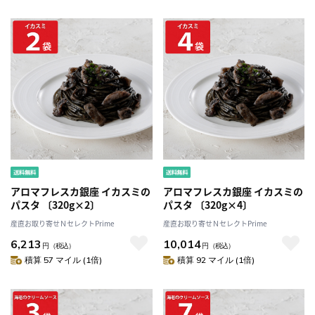
アロマフレスカ銀座 イカスミの
アロマフレスカ銀座 イカスミの
パスタ 〔320g×2〕
パスタ 〔320g×4〕
産直お取り寄せＮセレクトPrime
産直お取り寄せＮセレクトPrime
6,213
10,014
円
（税込）
円
（税込）
積算 57 マイル (1倍)
積算 92 マイル (1倍)