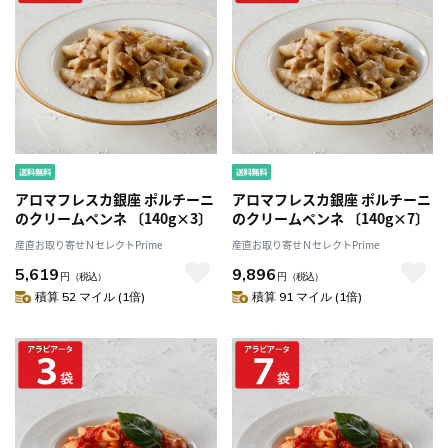
アロマフレスカ銀座 ポルチーニ
アロマフレスカ銀座 ポルチーニ
のクリームペンネ 〔140g×3〕
のクリームペンネ 〔140g×7〕
産直お取り寄せＮセレクトPrime
産直お取り寄せＮセレクトPrime
5,619
9,896
円
（税込）
円
（税込）
積算 52 マイル (1倍)
積算 91 マイル (1倍)