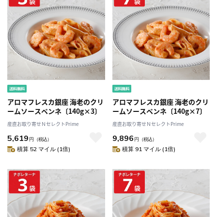
アロマフレスカ銀座 海老のクリ
アロマフレスカ銀座 海老のクリ
ームソースペンネ〔140g×3〕
ームソースペンネ〔140g×7〕
産直お取り寄せＮセレクトPrime
産直お取り寄せＮセレクトPrime
5,619
9,896
円
（税込）
円
（税込）
積算 52 マイル (1倍)
積算 91 マイル (1倍)