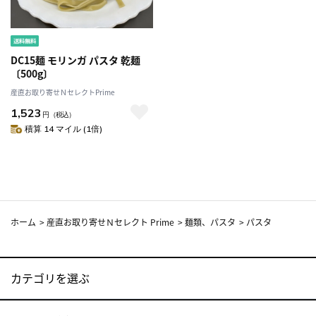
DC15麺 モリンガ パスタ 乾麺
〔500g〕
産直お取り寄せＮセレクトPrime
1,523
円
（税込）
積算 14 マイル (1倍)
ホーム
>
産直お取り寄せＮセレクト Prime
>
麺類、パスタ
>
パスタ
カテゴリを選ぶ