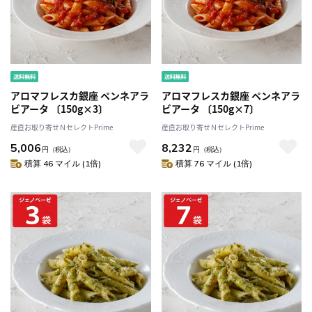
アロマフレスカ銀座 ペンネアラ
アロマフレスカ銀座 ペンネアラ
ビアータ 〔150g×3〕
ビアータ 〔150g×7〕
産直お取り寄せＮセレクトPrime
産直お取り寄せＮセレクトPrime
5,006
8,232
円
（税込）
円
（税込）
積算 46 マイル (1倍)
積算 76 マイル (1倍)