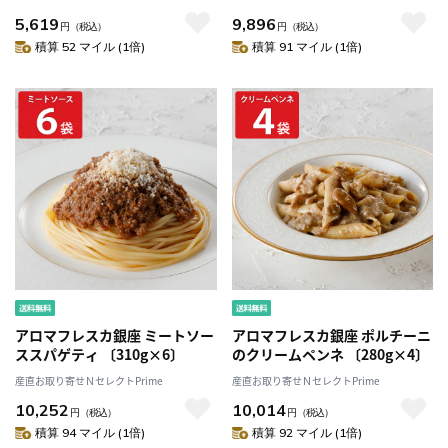
5,619
9,896
円
（税込）
円
（税込）
積算 52 マイル (1倍)
積算 91 マイル (1倍)
アロマフレスカ銀座 ミートソー
アロマフレスカ銀座 ポルチーニ
ススパゲティ 〔310g×6〕
のクリームペンネ 〔280g×4〕
産直お取り寄せＮセレクトPrime
産直お取り寄せＮセレクトPrime
10,252
10,014
円
（税込）
円
（税込）
積算 94 マイル (1倍)
積算 92 マイル (1倍)