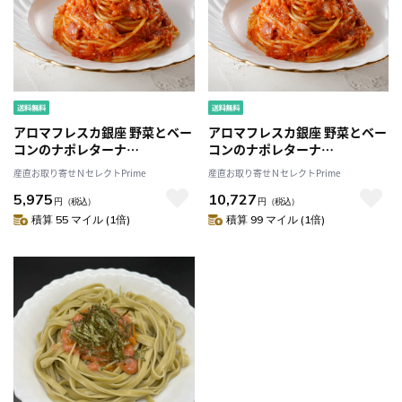
アロマフレスカ銀座 野菜とベー
アロマフレスカ銀座 野菜とベー
コンのナポレターナ
コンのナポレターナ
〔310g×3〕
〔310g×7〕
産直お取り寄せＮセレクトPrime
産直お取り寄せＮセレクトPrime
5,975
10,727
円
（税込）
円
（税込）
積算 55 マイル (1倍)
積算 99 マイル (1倍)