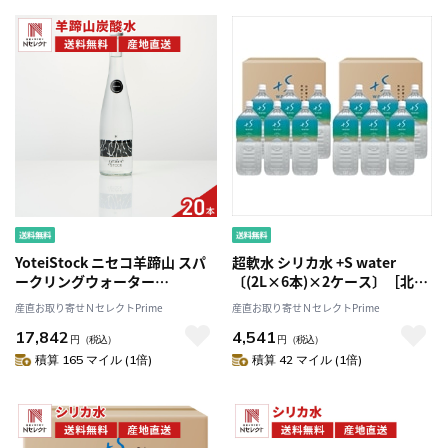
YoteiStock ニセコ羊蹄山 スパ
超軟水 シリカ水 +S water
ークリングウォーター
〔(2L×6本)×2ケース〕［北海
〔500ml×20〕
道・沖縄県・離島 配送不可］
産直お取り寄せＮセレクトPrime
産直お取り寄せＮセレクトPrime
17,842
4,541
円
（税込）
円
（税込）
積算 165 マイル (1倍)
積算 42 マイル (1倍)