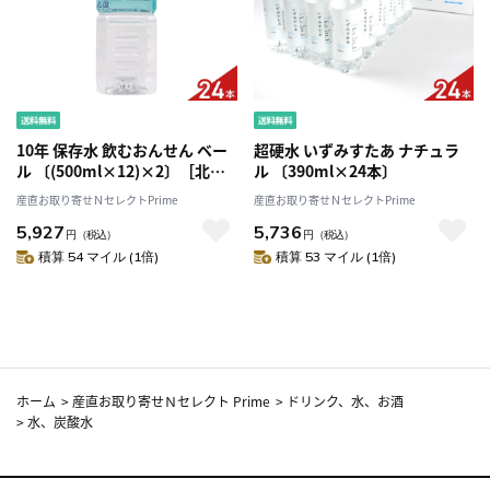
10年 保存水 飲むおんせん ベー
超硬水 いずみすたあ ナチュラ
ル 〔(500ml×12)×2〕［北海
ル 〔390ml×24本〕
道・九州地方・沖縄県・離島 配
産直お取り寄せＮセレクトPrime
産直お取り寄せＮセレクトPrime
送不可］
5,927
5,736
円
（税込）
円
（税込）
積算 54 マイル (1倍)
積算 53 マイル (1倍)
ホーム
>
産直お取り寄せＮセレクト Prime
>
ドリンク、水、お酒
>
水、炭酸水