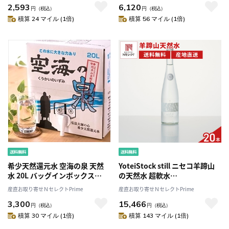
2,593
6,120
円
（税込）
円
（税込）
積算 24 マイル (1倍)
積算 56 マイル (1倍)
希少天然還元水 空海の泉 天然
YoteiStock still ニセコ羊蹄山
水 20L バッグインボックス
の天然水 超軟水
〔20L〕［北海道・沖縄県・離
〔500ml×20〕
産直お取り寄せＮセレクトPrime
産直お取り寄せＮセレクトPrime
島 配送不可］
3,300
15,466
円
（税込）
円
（税込）
積算 30 マイル (1倍)
積算 143 マイル (1倍)