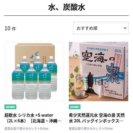
水、炭酸水
10
件
超軟水 シリカ水 +S water
希少天然還元水 空海の泉 天然
〔2L×6本〕［北海道・沖縄
水 20L バッグインボックス
県・離島 配送不可］
〔20L×2〕［北海道・沖縄県・
産直お取り寄せＮセレクトPrime
産直お取り寄せＮセレクトPrime
離島 配送不可］