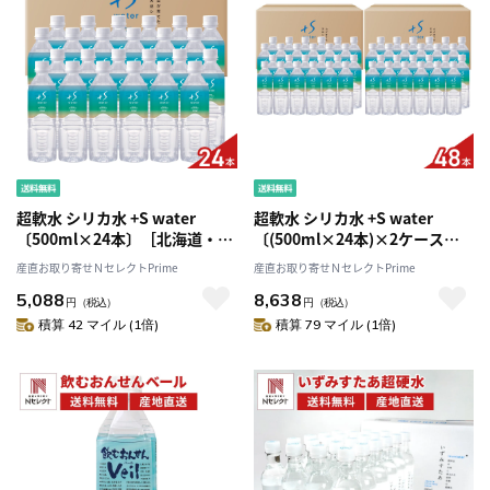
超軟水 シリカ水 +S water
超軟水 シリカ水 +S water
〔500ml×24本〕［北海道・沖
〔(500ml×24本)×2ケース〕
縄県・離島 配送不可］
［北海道・沖縄県・離島 配送不
産直お取り寄せＮセレクトPrime
産直お取り寄せＮセレクトPrime
可］
5,088
8,638
円
（税込）
円
（税込）
積算 42 マイル (1倍)
積算 79 マイル (1倍)