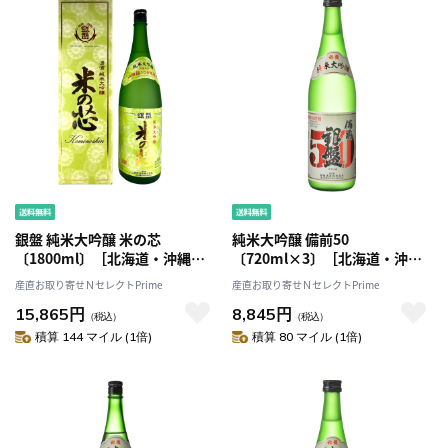
銀盤 純米大吟醸 米の芯
純米大吟醸 備前50
〔1800ml〕［北海道・沖縄
〔720ml×3〕［北海道・沖縄
県・離島 配送不可］
県・離島 配送不可］
産直お取り寄せＮセレクトPrime
産直お取り寄せＮセレクトPrime
15,865円
8,845円
（税込）
（税込）
積算 144 マイル (1倍)
積算 80 マイル (1倍)