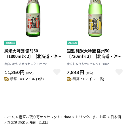
純米大吟醸 備前50
銀盤 純米大吟醸 播州50
〔1800ml×2〕［北海道・沖縄
〔720ml×3〕［北海道・沖縄
県・離島 配送不可］
県・離島 配送不可］
産直お取り寄せＮセレクトPrime
産直お取り寄せＮセレクトPrime
11,350円
7,843円
（税込）
（税込）
積算 103 マイル (1倍)
積算 71 マイル (1倍)
ホーム
>
産直お取り寄せＮセレクト Prime
>
ドリンク、水、お酒
>
日本酒
>
聚楽第 純米大吟醸 〔1.8L〕