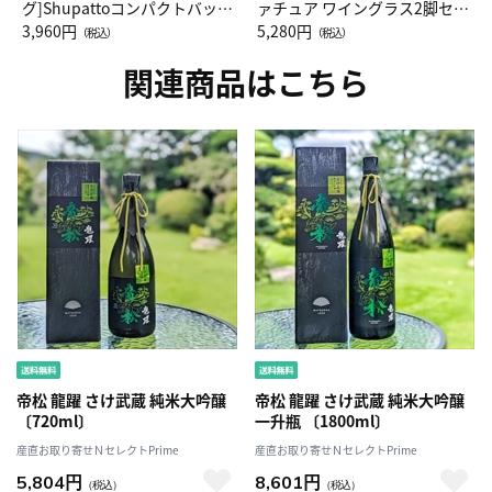
グ]Shupattoコンパクトバッグ
ァチュア ワイングラス2脚セッ
Drop JAL客室乗務員（LC）ス
3,960円
ト（レッドワイン）
5,280円
（税込）
（税込）
カーフ柄
関連商品はこちら
帝松 龍躍 さけ武蔵 純米大吟醸
帝松 龍躍 さけ武蔵 純米大吟醸
〔720ml〕
一升瓶 〔1800ml〕
産直お取り寄せＮセレクトPrime
産直お取り寄せＮセレクトPrime
5,804円
8,601円
（税込）
（税込）