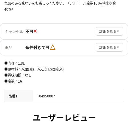
気品のある味わいをお楽しみください。（アルコール度数16％/精米歩合
40％）
×
不可
キャンセル
詳細を見る
▼
△
条件付きで可
返品
詳細を見る
▼
●内容：1.8L
●原材料：米(国産)、米こうじ(国産米)
●賞味期間：なし
●度数：16
品番1
T04950007
ユーザーレビュー