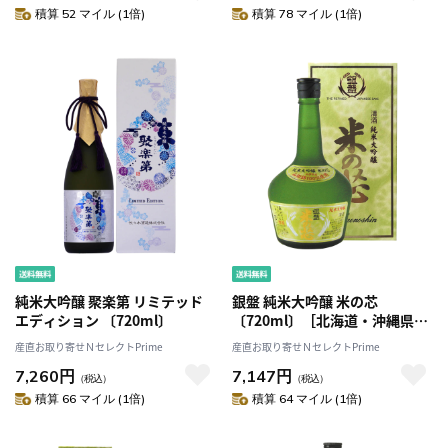
積算 52 マイル (1倍)
積算 78 マイル (1倍)
純米大吟醸 聚楽第 リミテッド
銀盤 純米大吟醸 米の芯
エディション 〔720ml〕
〔720ml〕［北海道・沖縄県・
離島 配送不可］
産直お取り寄せＮセレクトPrime
産直お取り寄せＮセレクトPrime
7,260円
7,147円
（税込）
（税込）
積算 66 マイル (1倍)
積算 64 マイル (1倍)