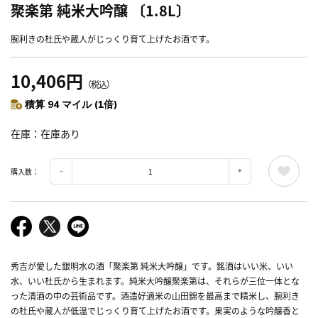
聚楽第 純米大吟醸 〔1.8L〕
腕利きの杜氏や蔵人がじっくり育て上げたお酒です。
10,406円
（税込）
積算 94 マイル (1倍)
在庫
在庫あり
購入数：
秀吉が愛した銀明水の酒「聚楽第 純米大吟醸」です。銘酒はいい米、いい
水、いい杜氏から生まれます。純米大吟醸聚楽第は、それらが三位一体とな
った清酒の中の芸術品です。酒造好適米の山田錦を最高まで精米し、腕利き
の杜氏や蔵人が低温でじっくり育て上げたお酒です。果実のような吟醸香と