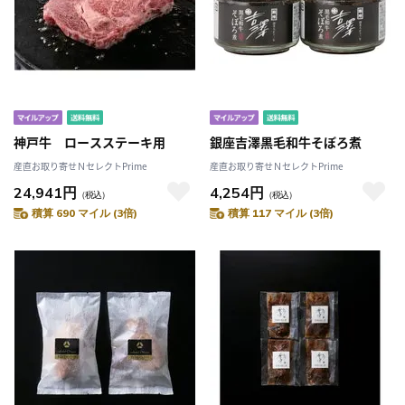
神戸牛 ロースステーキ用
銀座吉澤黒毛和牛そぼろ煮
産直お取り寄せＮセレクトPrime
産直お取り寄せＮセレクトPrime
24,941円
4,254円
（税込）
（税込）
積算 690 マイル (3倍)
積算 117 マイル (3倍)