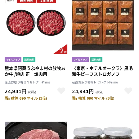
熊本県阿蘇うぶやま村の放牧あ
〈東京・ホテルオークラ〉黒毛
か牛 /焼肉 正 焼肉用
和牛ビーフストロガノフ
産直お取り寄せＮセレクトPrime
産直お取り寄せＮセレクトPrime
24,941円
24,941円
（税込）
（税込）
積算 690 マイル (3倍)
積算 690 マイル (3倍)