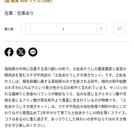
積算 438 マイル (3倍)
在庫
在庫あり
購入数：
高知県の中央に位置する吾川郡いの町で、土佐あかうしの蓄産農家と直営の
精肉店を営むマチダ牛肉店の「土佐あかうしすき焼きセット」です。土佐あ
かうしは、褐毛和種に属する高知県のみで生産される和牛。国内の和牛総数
のわずか0.1％以下という希少性から幻の和牛と言われています。サシといわ
れる霜降りと赤身のバランスが絶妙なうえ、旨みを感じるグルタミン酸や甘
味を感じるアミノ酸が黒毛和牛より豊富に含まれているのが特徴です。「土
佐あかうしすき焼きセット」は、マチダ牛肉店の自社牧場で飼料や水にこだ
わりながら愛情込めて2年半かけて育てた土佐あかうしの肉を薄くスライス。
コクはあるのに重た過ぎず、あっさりとした味わいの赤牛ならではのすき焼
きをぜひ楽しみください。