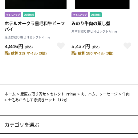
ホテルオークラ黒毛和牛ビーフ
みのり牛肉の蒸し煮
パイ
産直お取り寄せＮセレクトPrime
産直お取り寄せＮセレクトPrime
4,846円
5,437円
（税込）
（税込）
積算 132 マイル (3倍)
積算 150 マイル (3倍)
ホーム
>
産直お取り寄せＮセレクト Prime
>
肉、ハム、ソーセージ
>
牛肉
>
土佐あかうしすき焼きセット〔1kg〕
カテゴリを選ぶ