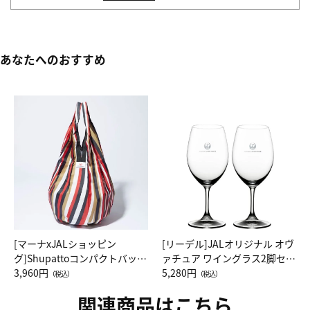
あなたへのおすすめ
[マーナxJALショッピン
[リーデル]JALオリジナル オヴ
グ]Shupattoコンパクトバッグ
ァチュア ワイングラス2脚セッ
Drop JAL客室乗務員（LC）ス
3,960円
ト（レッドワイン）
5,280円
（税込）
（税込）
カーフ柄
関連商品はこちら