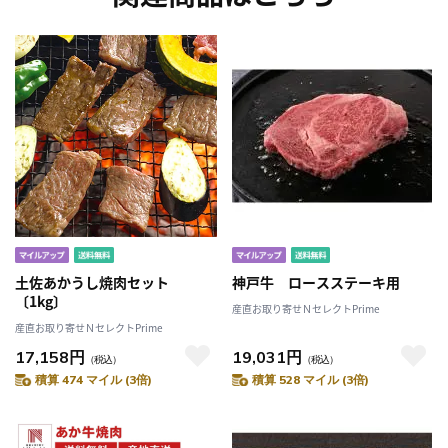
土佐あかうし焼肉セット
神戸牛 ロースステーキ用
〔1kg〕
産直お取り寄せＮセレクトPrime
産直お取り寄せＮセレクトPrime
17,158円
19,031円
（税込）
（税込）
積算 474 マイル (3倍)
積算 528 マイル (3倍)