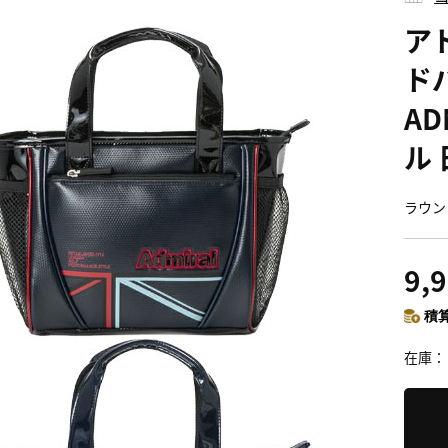
アド
ド
AD
ル
ラウン
9,
積算
在庫