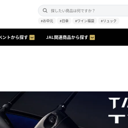
#お中元
#日傘
#ワイン福袋
#リュック
ベントから探す
JAL関連商品から探す