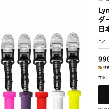
L
ダ
日
パター
99
積算
在庫