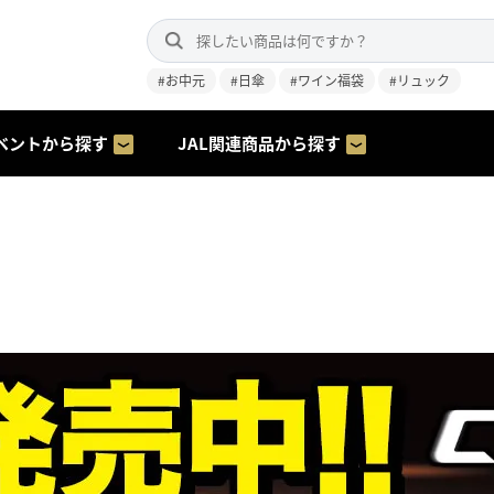
#お中元
#日傘
#ワイン福袋
#リュック
ベントから探す
JAL関連商品から探す