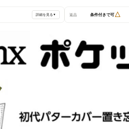
△
条件付きで可
返品
詳細を見る
▼