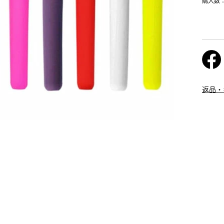
購入数
返品・