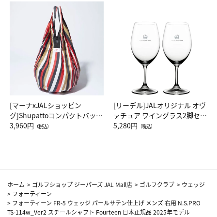
[マーナxJALショッピン
[リーデル]JALオリジナル オヴ
グ]Shupattoコンパクトバッグ
ァチュア ワイングラス2脚セッ
Drop JAL客室乗務員（LC）ス
3,960円
ト（レッドワイン）
5,280円
（税込）
（税込）
カーフ柄
ホーム
>
ゴルフショップ ジーパーズ JAL Mall店
>
ゴルフクラブ
>
ウェッジ
>
フォーティーン
>
フォーティーン FR-5 ウェッジ パールサテン仕上げ メンズ 右用 N.S.PRO
TS-114w_Ver2 スチールシャフト Fourteen 日本正規品 2025年モデル