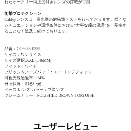
れたオークリー純正度付きレンズの搭載が可能
衝撃プロテクション
Oakleyレンズは、高水準の耐衝撃テストを行っております。様々な
シチュエーションや環境条件における“大事な瞳の保護“を、妥協す
ることなく追及し続けております。
品番：OO9485-0259
サイズ：ワンサイズ
サイズ選択:XXL (146MM)
フィット：ワイド
ブリッジ＆ノーズパッド： ローリッジフィット
可視光線透過率：14%
日照状況：明るい光
ベース レンズ カラー：ブロンズ
フレームカラー：POLISHED BROWN TORTOISE
ユーザーレビュー