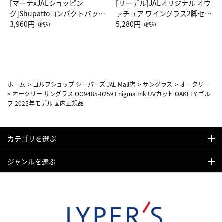
[マーナxJALショッピン
[リーデル]JALオリジナル オヴ
グ]Shupattoコンパクトバッグ
ァチュア ワイングラス2脚セッ
Drop JAL客室乗務員（LC）ス
3,960円
ト（レッドワイン）
5,280円
（税込）
（税込）
カーフ柄
ホーム
>
ゴルフショップ ジーパーズ JAL Mall店
>
サングラス
>
オークリー
>
オークリー サングラス OO9485-0259 Enigma Ink UVカット OAKLEY ゴル
フ 2025年モデル 国内正規品
カテゴリを選ぶ
ジャンルを選ぶ