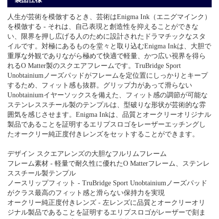
人生が芸術を模倣するとき、芸術はEnigma Ink（エニグマインク）
を模倣する - それは、自己表現と創造性を抑えることができな
い、限界を押し広げる人のために設計されたドラマチックなスタ
イルです。対極にあるものを堂々と取り込むEnigma Inkは、大胆で
重厚な外観でありながら極めて快適で軽量、かつ広い視界を得ら
れるO Matter製のスクエアフレームです。TruBridge Sport
Unobtainiumノーズパッドがフレームを定位置にしっかりとキープ
するため、フィット感も抜群。グリップ力があって滑らない
Unobtainiumイヤーソックスを備えた、フィット感の調節が可能な
ステンレススチール製のテンプルは、型破りな形状が芸術的な雰
囲気を感じさせます。Enigma Inkは、品質とオークリーオリジナル
製品であることを証明するエリプスロゴをレーザーエッチングし
たオークリー純正度付きレンズをセットすることができます。
デザイン スクエアレンズの大胆なフルリムフレーム
フレーム素材 - 軽量で耐久性に優れたO Matterフレーム、ステンレ
ススチール製テンプル
ノースリップフィット - TruBridge Sport Unobtainiumノーズパッド
がクラス最高のフィット感と滑らない保持力を実現
オークリー純正度付きレンズ - 左レンズに品質とオークリーオリ
ジナル製品であることを証明するエリプスロゴがレーザーで刻ま