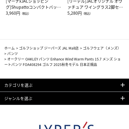
[マーナxJALショッピン
[リーデル]JALオリジナル オヴ
グ]Shupattoコンパクトバッグ
ァチュア ワイングラス2脚セッ
Drop JAL客室乗務員（LC）ス
3,960円
ト（レッドワイン）
5,280円
（税込）
（税込）
カーフ柄
ホーム
>
ゴルフショップ ジーパーズ JAL Mall店
>
ゴルフウェア（メンズ）
>
パンツ
>
オークリー OAKLEY パンツ Enhance Wind Warm Pants 15.7 メンズ ショ
ートパンツ FOA408294 ゴルフ 2025秋冬モデル 日本正規品
カテゴリを選ぶ
ジャンルを選ぶ