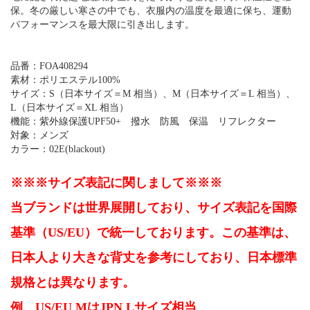
保。冬の厳しい寒さの中でも、衣服内の温度を最適に保ち、運動
パフォーマンスを最大限に引き出します。
品番：FOA408294
素材：ポリエステル100%
サイズ：S（日本サイズ＝M 相当）、M（日本サイズ＝L 相当）、
L（日本サイズ＝XL 相当）
機能：紫外線保護UPF50+ 撥水 防風 保温 リフレクター
対象：メンズ
カラー：02E(blackout)
※※※サイズ表記に関しまして※※※
当ブランドは世界展開しており、サイズ表記を国際
基準（US/EU）で統一しております。この基準は、
日本人より大きな背丈を参考にしており、日本標準
規格とは異なります。
例 US/EU MはJPN Lサイズ相当