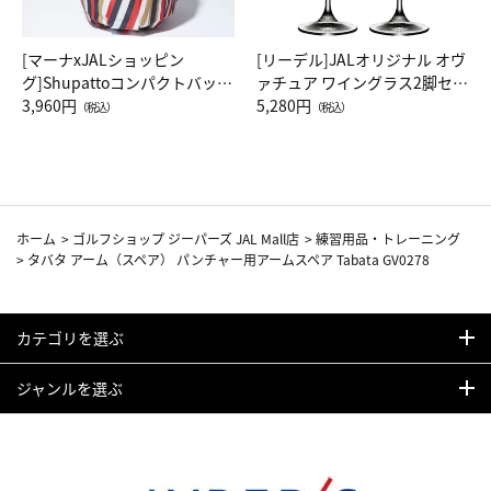
[マーナxJALショッピン
[リーデル]JALオリジナル オヴ
グ]Shupattoコンパクトバッグ
ァチュア ワイングラス2脚セッ
Drop JAL客室乗務員（LC）ス
3,960円
ト（レッドワイン）
5,280円
（税込）
（税込）
カーフ柄
ホーム
>
ゴルフショップ ジーパーズ JAL Mall店
>
練習用品・トレーニング
>
タバタ アーム（スペア） パンチャー用アームスペア Tabata GV0278
カテゴリを選ぶ
ジャンルを選ぶ