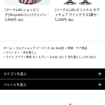
[マーナxJALショッピン
[リーデル]JALオリジナル オヴ
グ]Shupattoコンパクトバッグ
ァチュア ワイングラス2脚セッ
Drop JAL客室乗務員（LC）ス
3,960円
ト（レッドワイン）
5,280円
（税込）
（税込）
カーフ柄
ホーム
>
ゴルフショップ ジーパーズ JAL Mall店
>
修理・ケア用品
>
クリーナー・汚れ落とし
>
ライト アイアン専用 ガンスプレー G-650 ゴルフ 汚れ落とし LITE GOLF
カテゴリを選ぶ
ジャンルを選ぶ