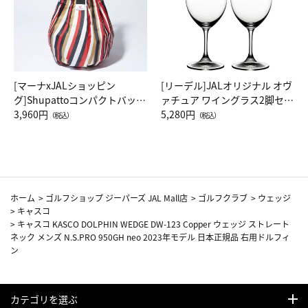
[マーナxJALショッピン
[リーデル]JALオリジナル オヴ
グ]Shupattoコンパクトバッグ
ァチュア ワイングラス2脚セッ
Drop JAL客室乗務員（LC）ス
3,960円
ト（レッドワイン）
5,280円
（税込）
（税込）
カーフ柄
ホーム
>
ゴルフショップ ジーパーズ JAL Mall店
>
ゴルフクラブ
>
ウェッジ
>
キャスコ
>
キャスコ KASCO DOLPHIN WEDGE DW-123 Copper ウェッジ ストレート
ネック メンズ N.S.PRO 950GH neo 2023年モデル 日本正規品 右用ドルフィ
ン
カテゴリを選ぶ