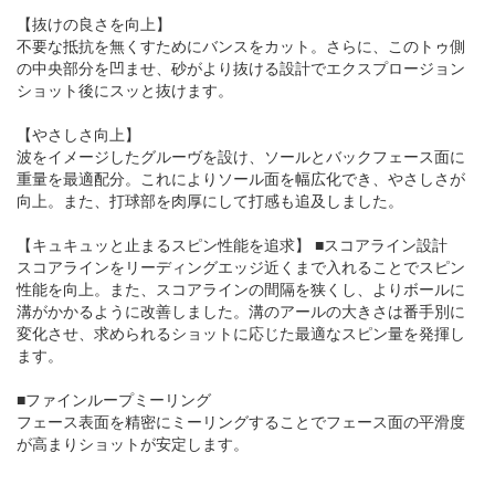
【抜けの良さを向上】
不要な抵抗を無くすためにバンスをカット。さらに、このトゥ側
の中央部分を凹ませ、砂がより抜ける設計でエクスプロージョン
ショット後にスッと抜けます。
【やさしさ向上】
波をイメージしたグルーヴを設け、ソールとバックフェース面に
重量を最適配分。これによりソール面を幅広化でき、やさしさが
向上。また、打球部を肉厚にして打感も追及しました。
【キュキュッと止まるスピン性能を追求】 ■スコアライン設計
スコアラインをリーディングエッジ近くまで入れることでスピン
性能を向上。また、スコアラインの間隔を狭くし、よりボールに
溝がかかるように改善しました。溝のアールの大きさは番手別に
変化させ、求められるショットに応じた最適なスピン量を発揮し
ます。
■ファインループミーリング
フェース表面を精密にミーリングすることでフェース面の平滑度
が高まりショットが安定します。