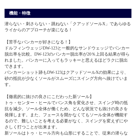
機能・特徴
潜らない・刺さらない・跳ねない「クアッドソールX」であらゆる
ライからのアプローチが楽になる！
【苦手なバンカーが好きになる！】
ドルフィンウェッジDW-123と一般的なサンドウェッジでバンカー
脱出率を比較。DW-123のバンカー脱出率が20％上回る結果が得ら
れました。バンカーに入ってもラッキーと思えるほどラクに脱出
できます。
バンカーショット跡もDW-123はクアッドソールXの効果により、
砂の抵抗が少なくソールがスムーズにスイング方向へ抜けていま
す。
【徹底的に抜けの良さにこだわった新ソール】
トゥ・センター・ヒールでバンス角を変化させ、スイング時の抵
抗を減少。ソール全体が働くため、どんな状況でも抜けの良さを
発揮します。また、フェースを開かなくてもソール全体が機能す
るので、難しいことを考える必要がなく、スイングを変えずにや
さしく打つことが出来ます。
新ソールはトゥ・ヒール方向も山形にすることで、従来の潜らな