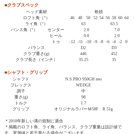
■クラブスペック
ヘッド素材
軟鉄
ロフト角（°）
46
48
50
52
54
56
58
60
64
ライ角（°）
63
63.5
バンス角（°）
センター
2.0
7.0
ヒール
0.0
2.0
トゥ
-12
-11
-10
-9
-8
-6
-4
-2
0
バランス
D2
D3
クラブ重さ(g)
446
452
クラブ長さ（インチ）
35.25
35
■シャフト・グリップ
シャフト
N.S.PRO 950GH neo
フレックス
WEDGE
調子
中
重さ(g)
98
トルク
1.7
グリップ
オリジナルラバーＭ58F R 51g
＊2010年新しい溝の規制に適合
＊掲載のロフト角、ライ角、バランス、クラブ重量は設計値で
す。実測値と若干異なる場合がございます。