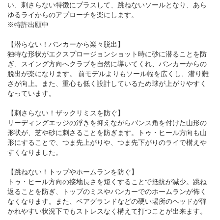
い、刺さらない特徴にプラスして、跳ねないソールとなり、あら
ゆるライからのアプローチを楽にします。
※特許出願中
【潜らない！バンカーから楽々脱出】
独特な形状がエクスプロージョンショット時に砂に潜ることを防
ぎ、スイング方向へクラブを自然に導いてくれ、バンカーからの
脱出が楽になります。 前モデルよりもソール幅を広くし、潜り難
さが向上。また、重心も低く設計しているため球が上がりやすく
なっています。
【刺さらない！ザックリミスを防ぐ】
リーディングエッジの浮きを抑えながらバンス角を付けた山形の
形状が、芝や砂に刺さることを防ぎます。トゥ・ヒール方向も山
形にすることで、つま先上がりや、つま先下がりのライで構えや
すくなりました。
【跳ねない！トップやホームランを防ぐ】
トゥ・ヒール方向の接地長さを短くすることで抵抗が減少。跳ね
返ることを防ぎ、トップのミスやバンカーでのホームランが怖く
なくなります。また、ベアグランドなどの硬い場所のヘッドが弾
かれやすい状況下でもストレスなく構えて打つことが出来ます。