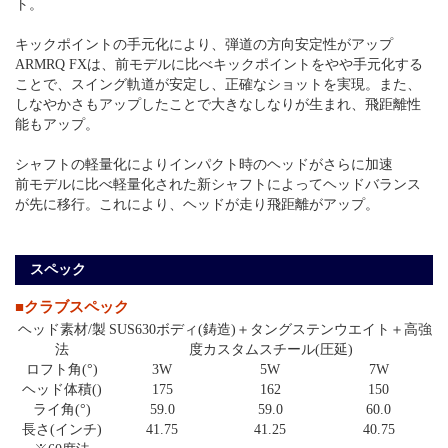
ト。
キックポイントの手元化により、弾道の方向安定性がアップ
ARMRQ FXは、前モデルに比べキックポイントをやや手元化する
ことで、スイング軌道が安定し、正確なショットを実現。また、
しなやかさもアップしたことで大きなしなりが生まれ、飛距離性
能もアップ。
シャフトの軽量化によりインパクト時のヘッドがさらに加速
前モデルに比べ軽量化された新シャフトによってヘッドバランス
が先に移行。これにより、ヘッドが走り飛距離がアップ。
スペック
■クラブスペック
ヘッド素材/製
SUS630ボディ(鋳造)＋タングステンウエイト＋高強
法
度カスタムスチール(圧延)
ロフト角(°)
3W
5W
7W
ヘッド体積()
175
162
150
ライ角(°)
59.0
59.0
60.0
長さ(インチ)
41.75
41.25
40.75