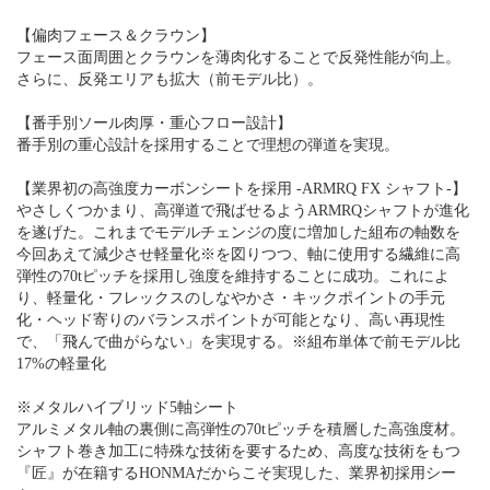
【偏肉フェース＆クラウン】
フェース面周囲とクラウンを薄肉化することで反発性能が向上。
さらに、反発エリアも拡大（前モデル比）。
【番手別ソール肉厚・重心フロー設計】
番手別の重心設計を採用することで理想の弾道を実現。
【業界初の高強度カーボンシートを採用 -ARMRQ FX シャフト-】
やさしくつかまり、高弾道で飛ばせるようARMRQシャフトが進化
を遂げた。これまでモデルチェンジの度に増加した組布の軸数を
今回あえて減少させ軽量化※を図りつつ、軸に使用する繊維に高
弾性の70tピッチを採用し強度を維持することに成功。これによ
り、軽量化・フレックスのしなやかさ・キックポイントの手元
化・ヘッド寄りのバランスポイントが可能となり、高い再現性
で、「飛んで曲がらない」を実現する。※組布単体で前モデル比
17%の軽量化
※メタルハイブリッド5軸シート
アルミメタル軸の裏側に高弾性の70tピッチを積層した高強度材。
シャフト巻き加工に特殊な技術を要するため、高度な技術をもつ
『匠』が在籍するHONMAだからこそ実現した、業界初採用シー