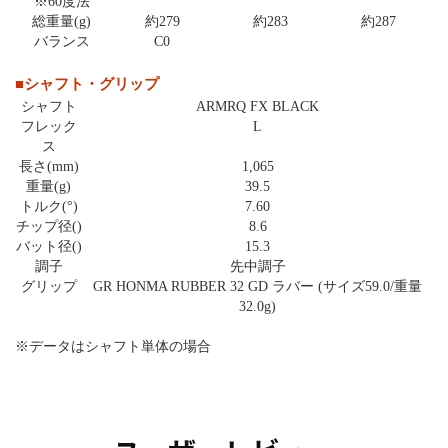
※60度法
総重量(g)
約279
約283
約287
バランス
C0
■シャフト・グリップ
シャフト
ARMRQ FX BLACK
フレック
L
ス
長さ(mm)
1,065
重量(g)
39.5
トルク(°)
7.60
チップ径()
8.6
バット径()
15.3
調子
先中調子
グリップ
GR HONMA RUBBER 32 GD ラバー (サイズ59.0/重量
32.0g)
※データはシャフト単体の場合