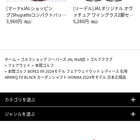
[マーナxJALショッピン
[リーデル]JALオリジナル オヴ
グ]Shupattoコンパクトバッグ
ァチュア ワイングラス2脚セッ
Drop JAL客室乗務員（LC）ス
3,960円
ト（レッドワイン）
5,280円
（税込）
（税込）
カーフ柄
ホーム
>
ゴルフショップ ジーパーズ JAL Mall店
>
ゴルフクラブ
>
フェアウェイ
>
本間ゴルフ
>
本間ゴルフ BERES 09 2024モデル フェアウェイウッド レディース 右用
ARMRQ FX BLACK カーボンシャフト HONMA 2024年モデル 日本正規品
カテゴリを選ぶ
ジャンルを選ぶ