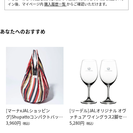
イン後、マイページ内
購入履歴一覧
からご確認いただけます。
あなたへのおすすめ
[マーナxJALショッピン
[リーデル]JALオリジナル オヴ
グ]Shupattoコンパクトバッグ
ァチュア ワイングラス2脚セッ
Drop JAL客室乗務員（LC）ス
3,960円
ト（レッドワイン）
5,280円
（税込）
（税込）
カーフ柄