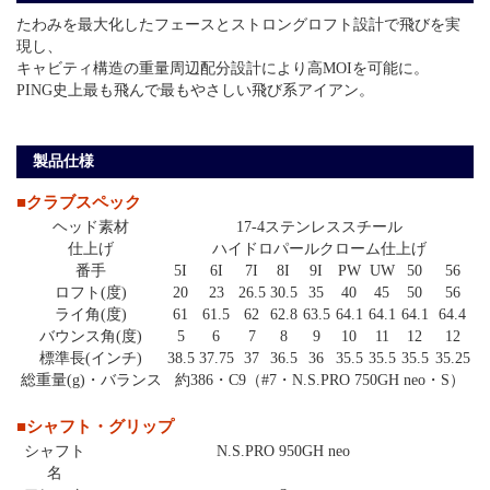
たわみを最大化したフェースとストロングロフト設計で飛びを実
現し、
キャビティ構造の重量周辺配分設計により高MOIを可能に。
PING史上最も飛んで最もやさしい飛び系アイアン。
製品仕様
■クラブスペック
ヘッド素材
17-4ステンレススチール
仕上げ
ハイドロパールクローム仕上げ
番手
5I
6I
7I
8I
9I
PW
UW
50
56
ロフト(度)
20
23
26.5
30.5
35
40
45
50
56
ライ角(度)
61
61.5
62
62.8
63.5
64.1
64.1
64.1
64.4
バウンス角(度)
5
6
7
8
9
10
11
12
12
標準長(インチ)
38.5
37.75
37
36.5
36
35.5
35.5
35.5
35.25
総重量(g)・バランス
約386・C9（#7・N.S.PRO 750GH neo・S）
■シャフト・グリップ
シャフト
N.S.PRO 950GH neo
名