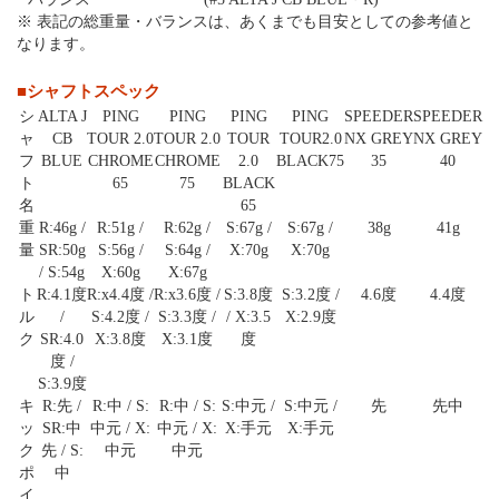
※ 表記の総重量・バランスは、あくまでも目安としての参考値と
なります。
■シャフトスペック
シ
ALTA J
PING
PING
PING
PING
SPEEDER
SPEEDER
ャ
CB
TOUR 2.0
TOUR 2.0
TOUR
TOUR2.0
NX GREY
NX GREY
フ
BLUE
CHROME
CHROME
2.0
BLACK75
35
40
ト
65
75
BLACK
名
65
重
R:46g /
R:51g /
R:62g /
S:67g /
S:67g /
38g
41g
量
SR:50g
S:56g /
S:64g /
X:70g
X:70g
/ S:54g
X:60g
X:67g
ト
R:4.1度
R:x4.4度 /
R:x3.6度 /
S:3.8度
S:3.2度 /
4.6度
4.4度
ル
/
S:4.2度 /
S:3.3度 /
/ X:3.5
X:2.9度
ク
SR:4.0
X:3.8度
X:3.1度
度
度 /
S:3.9度
キ
R:先 /
R:中 / S:
R:中 / S:
S:中元 /
S:中元 /
先
先中
ッ
SR:中
中元 / X:
中元 / X:
X:手元
X:手元
ク
先 / S:
中元
中元
ポ
中
イ