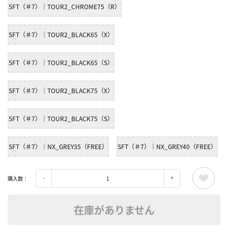
SFT（＃7）｜TOUR2_CHROME75（R）
SFT（＃7）｜TOUR2_BLACK65（X）
SFT（＃7）｜TOUR2_BLACK65（S）
SFT（＃7）｜TOUR2_BLACK75（X）
SFT（＃7）｜TOUR2_BLACK75（S）
SFT（＃7）｜NX_GREY35（FREE）
SFT（＃7）｜NX_GREY40（FREE）
購入数：
在庫がありません