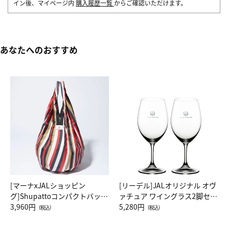
イン後、マイページ内
購入履歴一覧
からご確認いただけます。
あなたへのおすすめ
[マーナxJALショッピン
[リーデル]JALオリジナル オヴ
グ]Shupattoコンパクトバッグ
ァチュア ワイングラス2脚セッ
Drop JAL客室乗務員（LC）ス
3,960円
ト（レッドワイン）
5,280円
（税込）
（税込）
カーフ柄