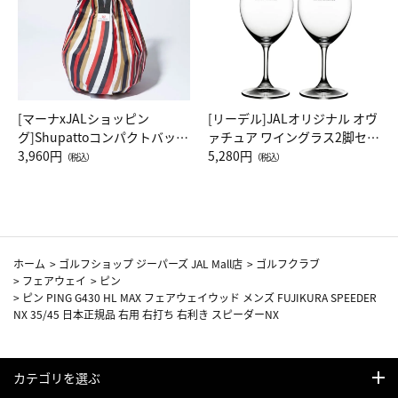
[マーナxJALショッピン
[リーデル]JALオリジナル オヴ
グ]Shupattoコンパクトバッグ
ァチュア ワイングラス2脚セッ
Drop JAL客室乗務員（LC）ス
3,960円
ト（レッドワイン）
5,280円
（税込）
（税込）
カーフ柄
ホーム
>
ゴルフショップ ジーパーズ JAL Mall店
>
ゴルフクラブ
>
フェアウェイ
>
ピン
>
ピン PING G430 HL MAX フェアウェイウッド メンズ FUJIKURA SPEEDER
NX 35/45 日本正規品 右用 右打ち 右利き スピーダーNX
カテゴリを選ぶ