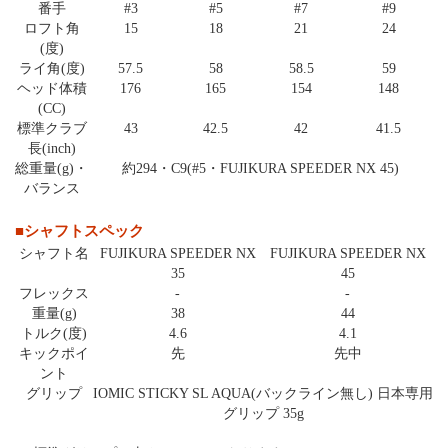
番手
#3
#5
#7
#9
ロフト角
15
18
21
24
(度)
ライ角(度)
57.5
58
58.5
59
ヘッド体積
176
165
154
148
(CC)
標準クラブ
43
42.5
42
41.5
長(inch)
総重量(g)・
約294・C9(#5・FUJIKURA SPEEDER NX 45)
バランス
■シャフトスペック
シャフト名
FUJIKURA SPEEDER NX
FUJIKURA SPEEDER NX
35
45
フレックス
-
-
重量(g)
38
44
トルク(度)
4.6
4.1
キックポイ
先
先中
ント
グリップ
IOMIC STICKY SL AQUA(バックライン無し) 日本専用
グリップ 35g